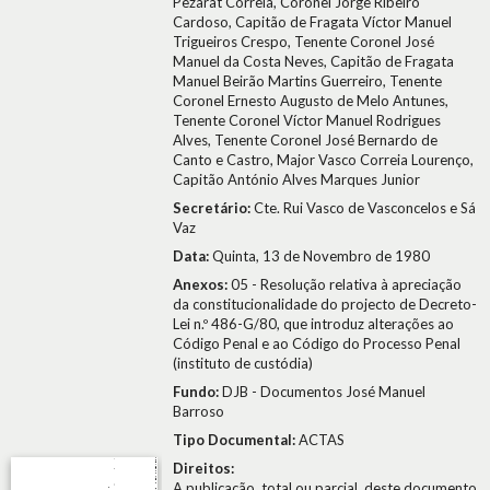
Pezarat Correia, Coronel Jorge Ribeiro
Cardoso, Capitão de Fragata Víctor Manuel
Trigueiros Crespo, Tenente Coronel José
Manuel da Costa Neves, Capitão de Fragata
Manuel Beirão Martins Guerreiro, Tenente
Coronel Ernesto Augusto de Melo Antunes,
Tenente Coronel Víctor Manuel Rodrigues
Alves, Tenente Coronel José Bernardo de
Canto e Castro, Major Vasco Correia Lourenço,
Capitão António Alves Marques Junior
Secretário:
Cte. Rui Vasco de Vasconcelos e Sá
Vaz
Data:
Quinta, 13 de Novembro de 1980
Anexos:
05 - Resolução relativa à apreciação
da constitucionalidade do projecto de Decreto-
Lei n.º 486-G/80, que introduz alterações ao
Código Penal e ao Código do Processo Penal
(instituto de custódia)
Fundo:
DJB - Documentos José Manuel
Barroso
Tipo Documental:
ACTAS
Direitos:
A publicação, total ou parcial, deste documento