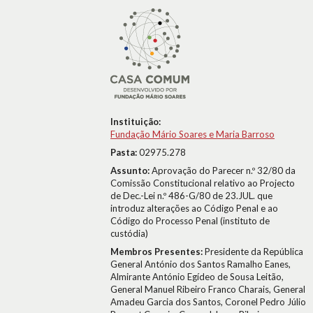
Instituição:
Fundação Mário Soares e Maria Barroso
Pasta:
02975.278
Assunto:
Aprovação do Parecer n.º 32/80 da
Comissão Constitucional relativo ao Projecto
de Dec.-Lei n.º 486-G/80 de 23.JUL. que
introduz alterações ao Código Penal e ao
Código do Processo Penal (instituto de
custódia)
Membros Presentes:
Presidente da República
General António dos Santos Ramalho Eanes,
Almirante António Egídeo de Sousa Leitão,
General Manuel Ribeiro Franco Charais, General
Amadeu Garcia dos Santos, Coronel Pedro Júlio