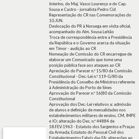
Interino, do Maj. Vasco Lourenço e do Cap.
Sousa e Castro - jornalista Pedro Cid
Representação do CR nas Comemorações do
10.JUN.
Deslocação do PR à Noruega em visita oficial,
acompanhado do Alm. Sousa Leitão
Troca de correspondência entre a Presidência
da República e o Governo acerca da situação
em Timor - audição ao CR
Nomeação de Comissão do CR encarregue de
elaborar um Comunicado que tome uma
posição pública face aos ataques ao CR
Apreciação do Parecer n.º 15/80 da Comissão
Constitucional - Dec.-Lei n.º 119-G/80 da
Presidência do Conselho de Ministros referente
à Administração do Porto de Sines
Aprovação do Parecer n.º 16(80 da Comissão
Constitucional
Aprovação dos Dec.-Lei relativos a: admissão
de alunos e definição de mensalidades nos
estabelecimentos militares de ensino, CM, IMPE
e IO; alteração do Dec. n.º 44884 de
18.FEV.1963 - Estatuto dos Sargentos e Praças
da Armada; Estatuto do Pessoal Civil dos
Estabelecimentos Fabris das FA; alterações ao