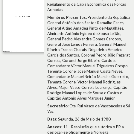
Regulamento da Caixa Económica das Forças
Armadas
Membros Presentes:
Presidente da República
General António dos Santos Ramalho Eanes,
General Altino Amadeu Pinto de Magalhães,
Almirante António Egídeo de Sousa Leitão,
General Pedro Alexandre Gomes Cardoso,
General José Lemos Ferreira, General Manuel
Ribeiro Franco Charais, Brigadeiro Amadeu
Garcia dos Santos, Coronel Pedro Júlio Pezarat
Correia, Coronel Jorge Ribeiro Cardoso,
Comandante Víctor Manuel Trigueiros Crespo,
Tenente Coronel José Manuel Costa Neves,
Comandante Manuel Beirão Martins Guerreiro,
Tenente Coronel Víctor Manuel Rodrigues
Alves, Major Vasco Correia Lourenço, Capitão
Rodrigo Manuel Lopes de Sousa e Castro e
Capitão António Alves Marques Junior
Secretário:
Cte. Rui Vasco de Vasconcelos e Sá
Vaz
Data:
Segunda, 26 de Maio de 1980
Anexos:
11 - Resolução que autoriza o PR a
deslocar-se oficialmente à Noruega