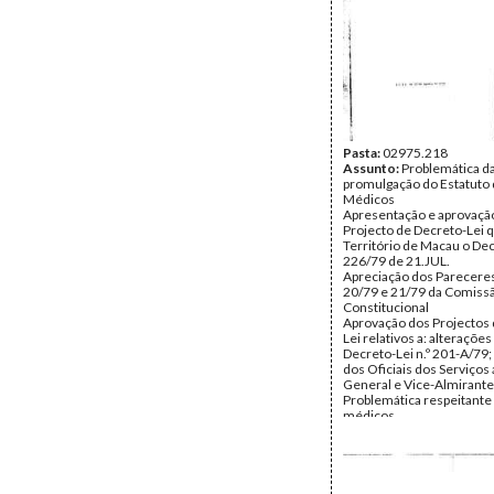
Página(s):
9
Pasta:
02975.218
Assunto:
Problemática d
promulgação do Estatuto
Médicos
Apresentação e aprovaçã
Projecto de Decreto-Lei q
Território de Macau o Dec
226/79 de 21.JUL.
Apreciação dos Parecere
20/79 e 21/79 da Comiss
Constitucional
Aprovação dos Projectos 
Lei relativos a: alterações
Decreto-Lei n.º 201-A/79
dos Oficiais dos Serviços
General e Vice-Almirante
Problemática respeitante
médicos
Data:
Sexta, 17 de Agosto
Fundo:
DJB - Documentos
Manuel Barroso
Tipo Documental:
ACTA
Página(s):
8