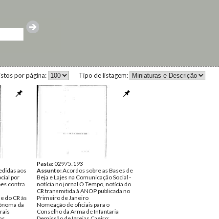
istos por página:
Tipo de listagem:
Pasta:
02975.193
edidas aos
Assunto:
Acordos sobre as Bases de
ial por
Beja e Lajes na Comunicação Social -
ões contra
notícia no jornal O Tempo, notícia do
CR transmitida à ANOP publicada no
e do CR às
Primeiro de Janeiro
tónoma da
Nomeação de oficiais para o
rais
Conselho da Arma de Infantaria
as
Demissão de Igrejas Caeiro: