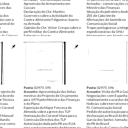
 Lisboa
Apreensão de Armamento em
Armadas - conversações c
ases das
Cascais
Ministro das Finanças
Declaração do Cte. Martins
Situação do petroleiro Andr
ia dos
Guerreiro sobre a Actividade do
ZEE de Cabo Verde
ção com o
Contra-Almirante Felgueiras Soares
Afirmações de Savimbi na
funeral do
na Armada
Comunicação Social
e
Opinião do Cte. Víctor Crespo sobre o
Tropas portuguesas a integ
o das
perfil militar do Contra-Almirante
expedicionárias da ONU
s da Câmara
Felgueiras Soares
Movimentos em Angola con
jecto SAAL
Vencimentos dos membros do CR e
ao regime estabelecido - po
ório Local)
dos ministros
Estado Português
rias dos
Ronda inquérito feita às Farmácias de
Cooperação entre Portugal
onselheiros
Lisboa - insuficiência de
Verde - visita do President
rmadas para
medicamentos e de farmácias de
Verde a Portugal
 o Ministro
serviço
Solicitação de entrevista a
Solicitação de audiências por
Conselho das Organizaçõe
ínola sobre
familiares de militares e ex-militares
Governamentais para o An
Antunes no
presos na Trafaria e pela União dos
da Criança
Rumo -
Sindicatos de Lisboa
Apreciação da constitucion
LIMO em
Reunião do Movimento para a Paz e
Projecto de D-L n.º 62/79 - 
Cooperação em Berlim, convite ao
Provisório da RDP - Declar
ções de MS
Capitão Sousa e Castro pela
Pasta:
02975.195
voto do Cte. Almeida e Cos
Pasta:
02975.196
a Gomes;
rojecto de
Comissão Portuguesa
Assunto:
Apresentação das linhas
Major Vasco Lourenço
Assunto:
Visita do PR à Gu
es a Dar-
 ao Acordo
Promulgação dos Projectos de DL n.º
mestras do Projecto de Orçamento
Projectos de Acordo de C
Negociações com Espanha
ante
e Técnica
1613/78 e n.º 1565/78
para 1979 pelo Ministro das Finanças
Técnico-Militar entre o Est
relativamente a acordos d
issau,
Apreciação do Parecer n.º 24/78 da
e do Plano
Português e o Estado da Gu
Notícias sobre terrorismo s
s: Comissão
e Coronel
Comissão Constitucional -
Exposição do Major Fonseca de
Bissau - protocolo adiciona
PJ, Comunicação Social
la de
inconstitucionalidade do DL n.º 841-
Almeida sobre a greve dos TLP
Aprovação dos diplomas rel
Pedido de autorização para
 CGTP /
l Manuel
B/76 sobre quotizações sindicais,
Nomeação do Coronel Viana para a
Reestruturação do Quadro
deslocação ao Brasil do Br
citando
declarações de voto do Coronel
Comissão Directiva dos TLP
junto das Embaixadas de Po
Garcia dos Santos: tomada
 Negócios
posse como
Ribeiro Cardoso e do Major Vasco
Autorização dada pelo PR aos EUA
estrangeiro; Normas de n
do PR do Brasil
ssuntos de
de
Lourenço
para o estacionamento de Marines na
de Pessoal Militar para Mac
Dissolução da Comissão 