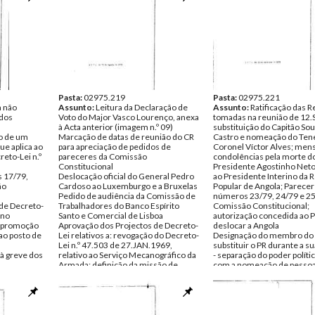
Força Aérea
Data:
condições especiais de pr
Sexta, 13 de Julho de
Data:
Quinta, 26 de Julho de 1979
Fundo:
Major do Serviço Geral Par
DJB - Documentos 
Fundo:
DJB - Documentos José
Manuel Barroso
inclusão como tempo de se
Manuel Barroso
Tipo Documental:
o cálculo das Pensões de R
ACTAS
Tipo Documental:
ACTAS
Página(s):
Reforma os anos de frequê
13
Página(s):
5
Preparatórios Militares nas
Universidades em regime 
externato
Informação do PR sobre a e
Pasta:
02975.219
concedida aos representan
Pasta:
02975.221
a não
Assunto:
Leitura da Declaração de
FORD
Assunto:
Ratificação das 
 dos
Voto do Major Vasco Lourenço, anexa
Análise da Situação Militar -
tomadas na reunião de 12.
à Acta anterior (imagem n.º 09)
respeitante ao acidente de
substituição do Capitão Sou
o de um
Marcação de datas de reunião do CR
Margarida
Castro e nomeação do Ten
ue aplica ao
para apreciação de pedidos de
Data:
Coronel Víctor Alves; me
Quarta, 1 de Agosto 
reto-Lei n.º
pareceres da Comissão
Fundo:
condolências pela morte d
DJB - Documentos 
Constitucional
Manuel Barroso
Presidente Agostinho Neto
s 17/79,
Deslocação oficial do General Pedro
Tipo Documental:
ao Presidente Interino da 
ACTAS
ão
Cardoso ao Luxemburgo e a Bruxelas
Página(s):
Popular de Angola; Parece
5
Pedido de audiência da Comissão de
números 23/79, 24/79 e 25
de Decreto-
Trabalhadores do Banco Espírito
Comissão Constitucional;
 no
Santo e Comercial de Lisboa
autorização concedida ao P
; promoção
Aprovação dos Projectos de Decreto-
deslocar a Angola
 ao posto de
Lei relativos a: revogação do Decreto-
Designação do membro do 
Lei n.º 47.503 de 27.JAN.1969,
substituir o PR durante a s
 à greve dos
relativo ao Serviço Mecanográfico da
- separação do poder político
Armada; definição da missão de
com a nomeação de pesso
 de 1979
Superintendência dos Serviços
diferentes para PR e CEM
 José
Financeiros, no âmbito da Armada;
(impacto na opinião pública
aditamento dos números 5 e 6 ao
Votação de Propostas de d
S
Art.º 5.º do Decreto-Lei n.º 316-A/76
de vários conselheiros (po
de 29.ABR. - Dilatação do período do
inerência de funções) para