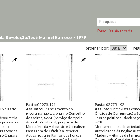
Pesquisa Avançada
da Revolução/José Manuel Barroso
>
1979
ordenar por:
reg
Pasta:
02975.191
Pasta:
02975.192
ruxelas do
Assunto:
Financiamento do
Assunto:
Entrevistas conc
programa habitacional no Concelho
Órgãos de Comunicação Soc
dros Pátria
de Oeiras, SAAL (Serviço de Apoio
líderes políticos - declaraç
is propostos
Ambulatório Local) por parte do
o CR
me do
Ministério da Habitação e Jornalismo
Mensagem de solidariedad
ras Soares
Passagem de Oficiais à Reserva
Autoridades da Região Au
ro Charais
Activa nos três Ramos das Forças
Madeira - vítimas de tempo
Armadas - Comunicação Social
Orçamento Geral das Forç