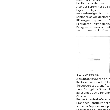
Problema habitacional de
Acordos referentes às B
Lajes e de Beja
Relato do Brigadeiro Garc
Santos relativo à desloca
PR à Argélia, aquando do 
Presidente Boumedienn
Paragem do financiament
construções habitacionai
Municipal de Oeiras - pro
(Serviço de Apoio Ambulat
Vencimentos das Secretá
Ministros e os das dos C
Orçamento das Forças A
1979 - conversações com
das Finanças
Afirmações do General Sp
o Tenente Coronel Melo 
livro Portugal, País sem 
negociações com a FRE
Moçambique sobre a
descolonização; negocia
Pasta:
02975.194
em Lusaka; General Cost
Assunto:
Aprovação do P
deslocação de Melo Antun
Protocolo Adicional n.º 2
Es-Salam com o Comand
de Cooperação Científica 
Almeida e Costa
ente Portugal e a Guiné-B
Solicitação de entrevista
apresentado pelo Tenent
de Pais de Alunos da Esco
Afonso
Urbanização da Portela e
Requerimento do Corone
Intersindical
Francisco Fangueiro soli
Ofício do Ministério dos
autorização para tomar 
Estrangeiros acerca de a
Presidente do Conselho 