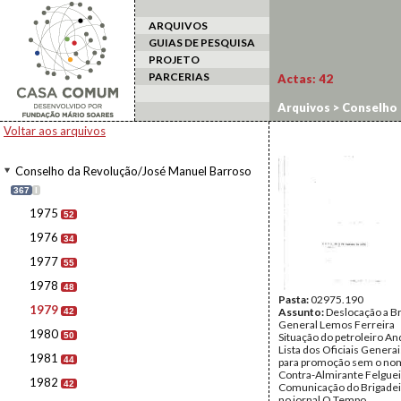
ARQUIVOS
GUIAS DE PESQUISA
PROJETO
PARCERIAS
Actas:
42
Arquivos
>
Conselho 
Voltar aos arquivos
Conselho da Revolução/José Manuel Barroso
367
I
1975
52
1976
34
1977
55
1978
48
Pasta:
02975.190
1979
Assunto:
Deslocação a B
42
General Lemos Ferreira
1980
50
Situação do petroleiro An
Lista dos Oficiais Genera
1981
44
para promoção sem o no
Contra-Almirante Felguei
1982
42
Comunicação do Brigadei
no jornal O Tempo