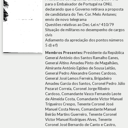
para o Embaixador de Portugal na ONU,
declarando que o Governo retirava a proposta
de candidatura do Ten.-Cor. Melo Antunes;
envio de novo telegrama
Questões relativas ao Dec.-Lei n.º 410/79
Situação de militares no desempenho de cargos
civis
Adiamento da apreciação dos pontos números
5 d) e f)
Membros Presentes:
Presidente da República
General António dos Santos Ramalho Eanes,
General Altino Amadeu Pinto de Magalhães,
Almirante António Egídeo de Sousa Leitão,
General Pedro Alexandre Gomes Cardoso,
General José Lemos Ferreira, Brigadeiro
Amadeu Garcia dos Santos, Coronel Pedro Júlio
Pezarat Correia, Coronel Jorge Ribeiro
Cardoso, Comandante Vasco Fernando Leote
de Almeida Costa, Comandante Víctor Manuel
Trigueiros Crespo, Tenente Coronel José
Manuel Costa Neves, Comandante Manuel
Beirão Martins Guerreiro, Tenente Coronel
Víctor Manuel Rodrigues Alves, Tenente
Coronel José Bernardo de Canto e Castro,