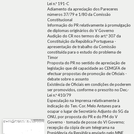
Lei n.º 191-C
Adiamento da apreciação dos Pareceres
números 37/79 e 1/80 da Comissão
Constitucional
Informação do PR relativamente à promulgação
de diplomas originários do V Governo
Audição do CR nos termos do art.º 307 da
Constituição da República Portuguesa -
apresentação de trabalho da Comissão
constituída para o estudo do problema de
Timor
Proposta do PR no sentido de apreciação de
legislação que dê capacidade ao CEMGFA de
efectuar propostas de promoção de Oficiais -
debate sobre o assunto
Existência de Oficiais em condições de poderem
ser promovidos, conforme o prescrito no Dec.-
Lei n.º 410/79
Especulação na Imprensa relativamente à
indicação do Ten.-Cor. Melo Antunes para
ocupar o lugar de Secretário Adjunto do SG da
ONU, por proposta do PR e do PM do V
Governo - tomada de posse do VI Governo;
recepção da cópia de um telegrama na
Presidência da República enviado pelo MNE