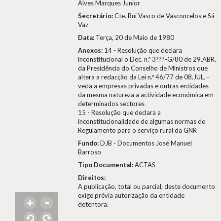
Alves Marques Junior
Secretário:
Cte. Rui Vasco de Vasconcelos e Sá
Vaz
Data:
Terça, 20 de Maio de 1980
Anexos:
14 - Resolução que declara
inconstitucional o Dec. n.º 3???-G/80 de 29.ABR.
da Presidência do Conselho de Ministros que
altera a redacção da Lei n.º 46/77 de 08.JUL. -
veda a empresas privadas e outras entidades
da mesma natureza a actividade económica em
determinados sectores
15 - Resolução que declara a
inconstitucionalidade de algumas normas do
Regulamento para o serviço rural da GNR
Fundo:
DJB - Documentos José Manuel
Barroso
Tipo Documental:
ACTAS
Direitos:
A publicação, total ou parcial, deste documento
exige prévia autorização da entidade
detentora.