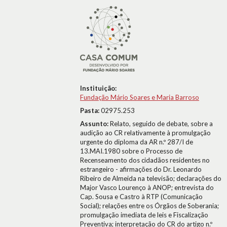
Instituição:
Fundação Mário Soares e Maria Barroso
Pasta:
02975.253
Assunto:
Relato, seguido de debate, sobre a
audição ao CR relativamente à promulgação
urgente do diploma da AR n.º 287/I de
13.MAI.1980 sobre o Processo de
Recenseamento dos cidadãos residentes no
estrangeiro - afirmações do Dr. Leonardo
Ribeiro de Almeida na televisão; declarações do
Major Vasco Lourenço à ANOP; entrevista do
Cap. Sousa e Castro à RTP (Comunicação
Social); relações entre os Órgãos de Soberania;
promulgação imediata de leis e Fiscalização
Preventiva; interpretação do CR do artigo n.º