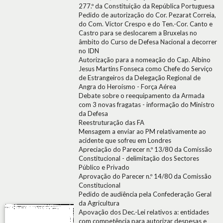
277.º da Constituição da República Portuguesa
Pedido de autorização do Cor. Pezarat Correia,
do Com. Víctor Crespo e do Ten.-Cor. Canto e
Castro para se deslocarem a Bruxelas no
âmbito do Curso de Defesa Nacional a decorrer
no IDN
Autorização para a nomeação do Cap. Albino
Jesus Martins Fonseca como Chefe do Serviço
de Estrangeiros da Delegação Regional de
Angra do Heroísmo - Força Aérea
Debate sobre o reequipamento da Armada
com 3 novas fragatas - informação do Ministro
da Defesa
Reestruturação das FA
Mensagem a enviar ao PM relativamente ao
acidente que sofreu em Londres
Apreciação do Parecer n.º 13/80 da Comissão
Constitucional - delimitação dos Sectores
Público e Privado
Aprovação do Parecer n.º 14/80 da Comissão
Constitucional
Pedido de audiência pela Confederação Geral
da Agricultura
Apovação dos Dec.-Lei relativos a: entidades
com competência para autorizar despesas e