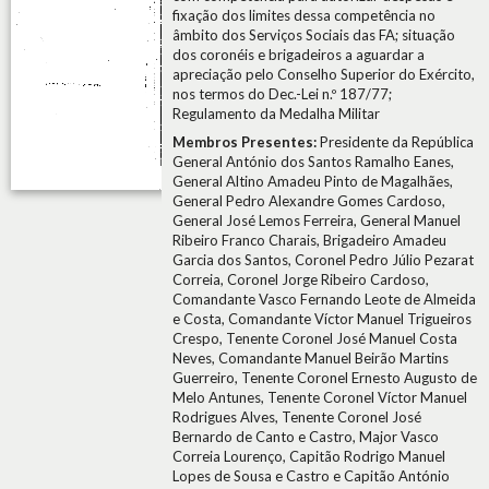
fixação dos limites dessa competência no
âmbito dos Serviços Sociais das FA; situação
dos coronéis e brigadeiros a aguardar a
apreciação pelo Conselho Superior do Exército,
nos termos do Dec.-Lei n.º 187/77;
Regulamento da Medalha Militar
Membros Presentes:
Presidente da República
General António dos Santos Ramalho Eanes,
General Altino Amadeu Pinto de Magalhães,
General Pedro Alexandre Gomes Cardoso,
General José Lemos Ferreira, General Manuel
Ribeiro Franco Charais, Brigadeiro Amadeu
Garcia dos Santos, Coronel Pedro Júlio Pezarat
Correia, Coronel Jorge Ribeiro Cardoso,
Comandante Vasco Fernando Leote de Almeida
e Costa, Comandante Víctor Manuel Trigueiros
Crespo, Tenente Coronel José Manuel Costa
Neves, Comandante Manuel Beirão Martins
Guerreiro, Tenente Coronel Ernesto Augusto de
Melo Antunes, Tenente Coronel Víctor Manuel
Rodrigues Alves, Tenente Coronel José
Bernardo de Canto e Castro, Major Vasco
Correia Lourenço, Capitão Rodrigo Manuel
Lopes de Sousa e Castro e Capitão António