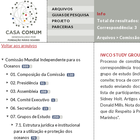
ARQUIVOS
Info
GUIAS DE PESQUISA
Total de resultados:
PROJETO
PARCERIAS
Correspondência:
3
Arquivos
>
Comissão 
Consciencialização e
Voltar aos arquivos
IWCO STUDY GROUPS
Comissão Mundial Independente para os
Processo de constitu
Oceanos
999
I
correspondência tro
grupo de estudo (inc
01. Composição da Comissão
130
convite; troca de co
02. Presidência
91
I
estudo enviando doc
03. Assembleia
498
I
lista de participant
Sidney Holt. Artigos
04. Comité Executivo
1
I
Donald Mills. Nota d
06. Secretariado
15
I
que diz Respeito à 
07. Grupos de Estudo
Marinhos".
259
I
7.1. Estrutura jurídica e institucional
para a utilização e proteção dos
oceanos
70
I