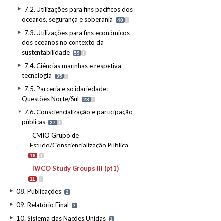
7.2. Utilizações para fins pacíficos dos
oceanos, segurança e soberania
40
I
7.3. Utilizações para fins económicos
dos oceanos no contexto da
sustentabilidade
59
I
7.4. Ciências marinhas e respetiva
tecnologia
35
I
7.5. Parceria e solidariedade:
Questões Norte/Sul
28
I
7.6. Consciencialização e participação
públicas
27
I
CMIO Grupo de
Estudo/Consciencialização Pública
16
I
IWCO Study Groups III (pt1)
11
I
08. Publicações
2
09. Relatório Final
2
10. Sistema das Nações Unidas
1