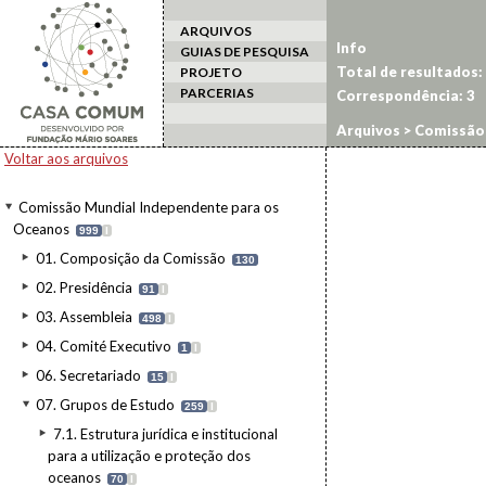
ARQUIVOS
Info
GUIAS DE PESQUISA
Total de resultados:
PROJETO
PARCERIAS
Correspondência:
3
Arquivos
>
Comissão 
(pt1)
Voltar aos arquivos
Comissão Mundial Independente para os
Oceanos
999
I
01. Composição da Comissão
130
02. Presidência
91
I
03. Assembleia
498
I
04. Comité Executivo
1
I
06. Secretariado
15
I
07. Grupos de Estudo
259
I
7.1. Estrutura jurídica e institucional
para a utilização e proteção dos
oceanos
70
I