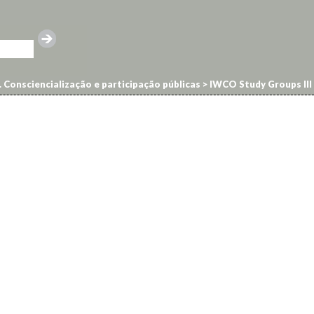
. Consciencialização e participação públicas
>
IWCO Study Groups III