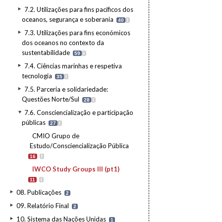
7.2. Utilizações para fins pacíficos dos
oceanos, segurança e soberania
40
I
7.3. Utilizações para fins económicos
dos oceanos no contexto da
sustentabilidade
59
I
7.4. Ciências marinhas e respetiva
tecnologia
35
I
7.5. Parceria e solidariedade:
Questões Norte/Sul
28
I
7.6. Consciencialização e participação
públicas
27
I
CMIO Grupo de
Estudo/Consciencialização Pública
16
I
IWCO Study Groups III (pt1)
11
I
08. Publicações
2
09. Relatório Final
2
10. Sistema das Nações Unidas
1