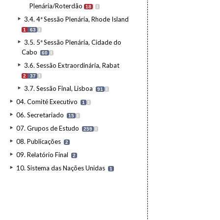
Plenária/Roterdão
18
I
3.4. 4ª Sessão Plenária, Rhode Island
1
63
I
3.5. 5ª Sessão Plenária, Cidade do
Cabo
60
I
3.6. Sessão Extraordinária, Rabat
2
37
I
3.7. Sessão Final, Lisboa
91
I
04. Comité Executivo
1
I
06. Secretariado
15
I
07. Grupos de Estudo
259
I
08. Publicações
2
09. Relatório Final
2
10. Sistema das Nações Unidas
1