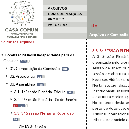
ARQUIVOS
GUIAS DE PESQUISA
PROJETO
PARCERIAS
Info
Arquivos
>
Comissão 
Roterdão
Voltar aos arquivos
3.3. 3ª SESSÃO PL
Comissão Mundial Independente para os
A 3ª Sessão Plenár
Oceanos
999
I
organizada pelo vice
sessão de abertura 
01. Composição da Comissão
130
sessão de abertura,
02. Presidência
91
I
Recursos Hídricos pr
03. Assembleia
498
I
Nesta sessão discu
Institucionais, anali
3.1. 1ª Sessão Plenária, Tóquio
96
I
a estrutura e orientaç
3.2. 2ª Sessão Plenária, Rio de Janeiro
No contexto desta se
17
133
I
porto de Roterdão, 
3.3. 3ª Sessão Plenária, Roterdão
Tribunal Internaciona
tribunal no domínio d
18
I
CMIO 3ª Sessão