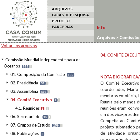
ARQUIVOS
GUIAS DE PESQUISA
PROJETO
PARCERIAS
Info
Arquivos
>
Comissão 
Voltar aos arquivos
04. COMITÉ EXECU
Comissão Mundial Independente para os
Oceanos
999
I
01. Composição da Comissão
130
NOTA BIOGRÁFICA/
02. Presidência
O Comité Executivo 
91
I
coordenador, Mário R
03. Assembleia
498
I
membros ex-officio, La
04. Comité Executivo
1
I
Reunia pelo menos du
4.1. Reuniões
reuniões eram convoc
1
I
um dos vice-president
06. Secretariado
15
I
Competia ao Comité
07. Grupos de Estudo
259
I
projeto submetido pe
de atividade, organ
08. Publicações
2
prossecução dos fins 