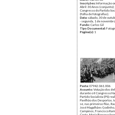
Inscrições:
Informação or
Abril: 30 Anos (conjunto); 
Congresso do Partido Soci
(folha de fotografias).
Data:
sábado, 30 de outu
- segunda, 1 de novembr
Fundo:
Carlos Gil
Tipo Documental:
Fotogr
Página(s):
1
Pasta:
07942.061.006
Assunto:
Votação dos de
durante o II Congresso Na
Partido Socialista (PS) rea
Pavilhão dos Desportos. I
se, nas primeiras filas, Ra
José Magalhães Godinho,
Campinos, Francisco Ram
Costa, Maria Barroso Soa