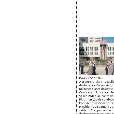
Pasta:
05118.079
Assunto:
Visita à Repúbli
deslocação a Valparaíso; 
militares diante do edifíc
Congresso Nacional chil
Vasco Vadez, ajudante d
PR; atribuição de condec
Presidente do Senado e a
presidente da Câmara de
saída do Congresso Nacio
deslocação a Isla Negra;