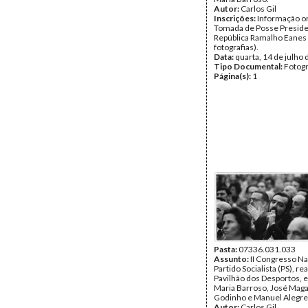
Autor:
Carlos Gil
Inscrições:
Informação or
Tomada de Posse Preside
República Ramalho Eanes 
fotografias).
Data:
quarta, 14 de julho
Tipo Documental:
Fotogr
Página(s):
1
Pasta:
07336.031.033
Assunto:
II Congresso Na
Partido Socialista (PS), re
Pavilhão dos Desportos, 
Maria Barroso, José Mag
Godinho e Manuel Alegre
Autor:
Carlos Gil