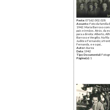
Pasta:
07162.002.028
Assunto:
Foto da família
1942: Maria Barroso com
pais e irmãos. Atrás, da 
para a direita: Alberto, Al
Barroso e Vergílio. Na fil
Judite e Fernando; à frent
Fernanda, e e o pai,.
Autor:
Aurea
Data:
1942
Tipo Documental:
Fotogr
Página(s):
1