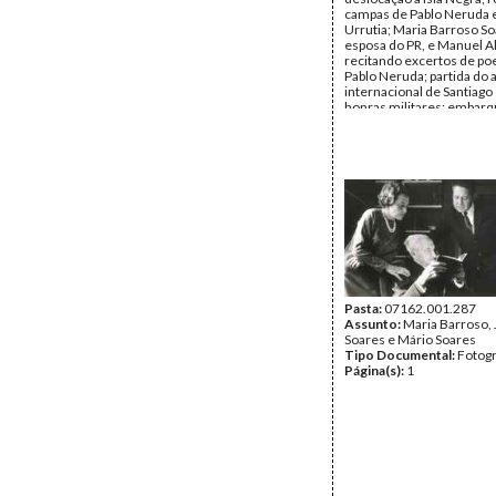
campas de Pablo Neruda 
Urrutia; Maria Barroso So
esposa do PR, e Manuel A
recitando excertos de p
Pablo Neruda; partida do 
internacional de Santiago 
honras militares; embarq
da Força Aérea chilenan
do Presidente Patricio Ay
esposa, com destino a Sa
Bahia (Brasil), por ocasião 
Cimeira Ibero-Americana
Autor:
Jorge Brilhante
Fundo:
AMS - Arquivo Má
Tipo Documental:
Fotogr
Página(s):
36
Pasta:
07162.001.287
Assunto:
Maria Barroso,
Soares e Mário Soares
Tipo Documental:
Fotogr
Página(s):
1