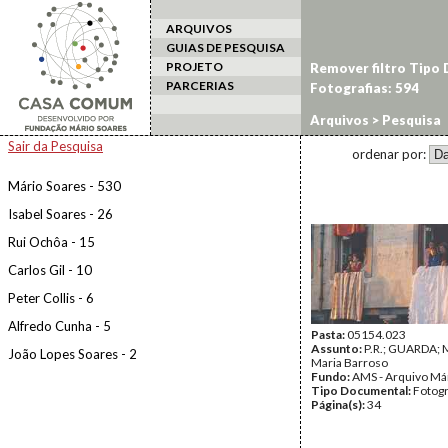
ARQUIVOS
GUIAS DE PESQUISA
PROJETO
Remover filtro Tipo
PARCERIAS
Fotografias: 594
Arquivos
> Pesquisa
Sair da Pesquisa
ordenar por:
Mário Soares - 530
Isabel Soares - 26
Rui Ochôa - 15
Carlos Gil - 10
Peter Collis - 6
Alfredo Cunha - 5
Pasta:
05154.023
Assunto:
P.R.; GUARDA;
João Lopes Soares - 2
Maria Barroso
Fundo:
AMS - Arquivo Má
Tipo Documental:
Fotogr
Página(s):
34