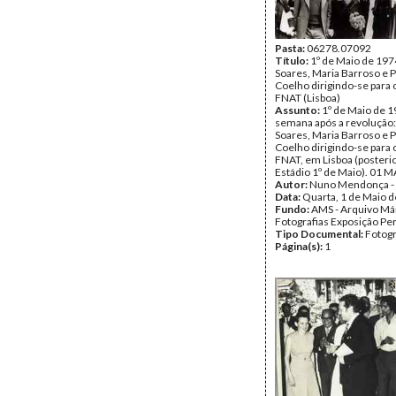
Pasta:
06278.07092
Título:
1º de Maio de 197
Soares, Maria Barroso e 
Coelho dirigindo-se para 
FNAT (Lisboa)
Assunto:
1º de Maio de 
semana após a revolução:
Soares, Maria Barroso e 
Coelho dirigindo-se para 
FNAT, em Lisboa (poster
Estádio 1º de Maio). 01 M
Autor:
Nuno Mendonça -
Data:
Quarta, 1 de Maio 
Fundo:
AMS - Arquivo Már
Fotografias Exposição P
Tipo Documental:
Fotogr
Página(s):
1