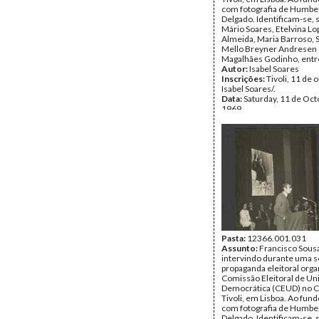
com fotografia de Humbe
Delgado. Identificam-se, 
Mário Soares, Etelvina Lo
Almeida, Maria Barroso, 
Mello Breyner Andresen 
Magalhães Godinho, entr
Autor:
Isabel Soares
Inscrições:
Tivoli, 11 de 
Isabel Soares/.
Data:
Saturday, 11 de Oct
1969
Fundo:
Isabel Soares
Tipo Documental:
Fotogr
Página(s):
2
Pasta:
12366.001.031
Assunto:
Francisco Sous
intervindo durante uma 
propaganda eleitoral orga
Comissão Eleitoral de Un
Democrática (CEUD) no 
Tivoli, em Lisboa. Ao fund
com fotografia de Humbe
Delgado. Identificam-se, 