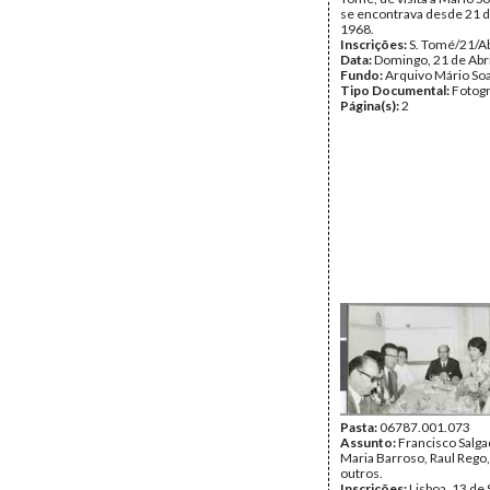
se encontrava desde 21 
1968.
Inscrições:
S. Tomé/21/Ab
Data:
Domingo, 21 de Abr
Fundo:
Arquivo Mário So
Tipo Documental:
Fotogr
Página(s):
2
Pasta:
06787.001.073
Assunto:
Francisco Salg
Maria Barroso, Raul Rego,
outros.
Inscrições:
Lisboa, 13 de