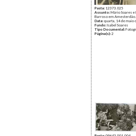
Pasta:
12373.025
Assunto:
Mário Soares e
Barroso em Amesterdão.
Data:
quarta, 14 de maio 
Fundo:
Isabel Soares
Tipo Documental:
Fotogr
Página(s):
2
Pasta:
09643.001.004