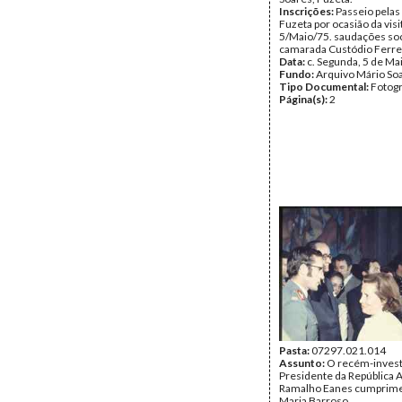
Inscrições:
Passeio pelas
Fuzeta por ocasião da vis
5/Maio/75. saudações soc
camarada Custódio Ferrei
Data:
c. Segunda, 5 de Ma
Fundo:
Arquivo Mário So
Tipo Documental:
Fotogr
Página(s):
2
Pasta:
07297.021.014
Assunto:
O recém-invest
Presidente da República 
Ramalho Eanes cumprim
Maria Barroso.