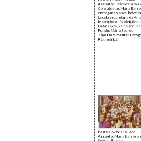
Assunto:
Eleições para a
Constituinte. Maria Barr
entregando o seu boletim 
Escola Secundária da Am
Inscrições:
1ªs eleições 
Data:
sexta, 25 de abril d
Fundo:
Mário Soares
Tipo Documental:
Fotogr
Página(s):
2
Pasta:
06786.007.023
Assunto:
Maria Barroso 
Soares, Fuzeta.