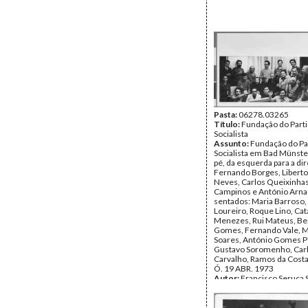
Pasta:
06278.03265
Título:
Fundação do Part
Socialista
Assunto:
Fundação do Pa
Socialista em Bad Münste
pé, da esquerda para a dir
Fernando Borges, Liberto
Neves, Carlos Queixinhas
Campinos e António Arna
sentados: Maria Barroso
Loureiro, Roque Lino, Ca
Menezes, Rui Mateus, Be
Gomes, Fernando Vale, M
Soares, António Gomes P
Gustavo Soromenho, Car
Carvalho, Ramos da Costa
Ó. 19 ABR. 1973
Autor:
Francisco Seruca 
Data:
quinta, 19 de abril 
Fundo:
AMS - Arquivo Már
Fotografias Exposição P