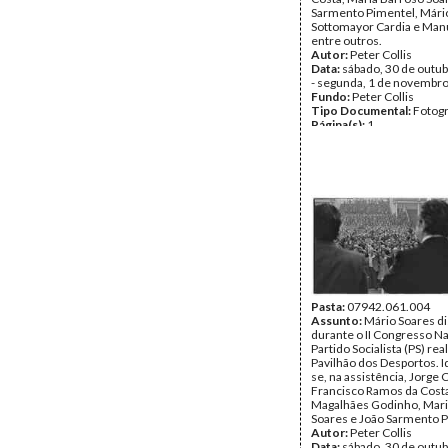
Sarmento Pimentel, Mári
Sottomayor Cardia e Manu
entre outros.
Autor:
Peter Collis
Data:
sábado, 30 de outu
- segunda, 1 de novembr
Fundo:
Peter Collis
Tipo Documental:
Fotogr
Página(s):
1
Pasta:
07942.061.004
Assunto:
Mário Soares d
durante o II Congresso Na
Partido Socialista (PS) rea
Pavilhão dos Desportos. I
se, na assistência, Jorge
Francisco Ramos da Costa
Magalhães Godinho, Mari
Soares e João Sarmento P
Autor:
Peter Collis
Data:
sábado, 30 de outu