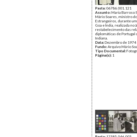
Pasta:
06786.001.121
Assunto:
Maria Barroso 
Mário Soares, ministro d
Estrangeiros, durante uma
Goa e Índia, realizada no 
restabelecimento das re
diplomáticas de Portugal
Indiana.
Data:
Dezembro de 1974
Fundo:
Arquivo Mário So
Tipo Documental:
Fotogr
Página(s):
1
Pasta:
12385.046.003