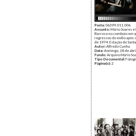
Pasta:
06399.011.006
Assunto:
Mário Soares e
Barroso no comboio em 
regressou do exílio após o
de 1974. Estação de Santa
Autor:
Alfredo Cunha
Data:
domingo, 28 de abri
Fundo:
Arquivo Mário So
Tipo Documental:
Fotogr
Página(s):
2