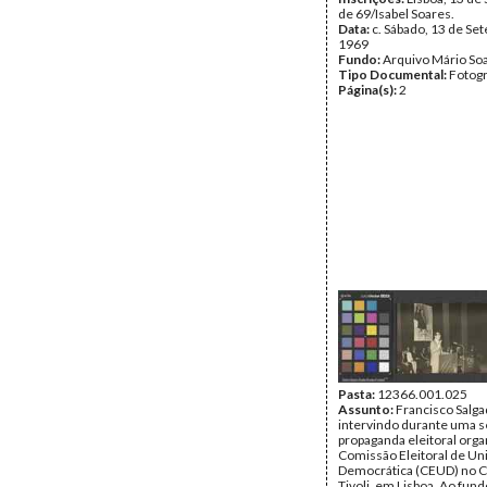
de 69/Isabel Soares.
Data:
c. Sábado, 13 de Se
1969
Fundo:
Arquivo Mário So
Tipo Documental:
Fotogr
Página(s):
2
Pasta:
12366.001.025
Assunto:
Francisco Salg
intervindo durante uma 
propaganda eleitoral orga
Comissão Eleitoral de Un
Democrática (CEUD) no 
Tivoli, em Lisboa. Ao fund