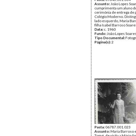
Assunto:
João Lopes Soa
cumprimenta um aluno d
cerimónia de entrega de 
Colégio Moderno. Distin
lado esquerdo, Maria Bar
filha Isabel Barroso Soare
Data:
c. 1960
Fundo:
João Lopes Soare
Tipo Documental:
Fotogr
Página(s):
2
Pasta:
06787.001.023
Assunto:
Maria Barroso 
Tomé, de visita a Mário S