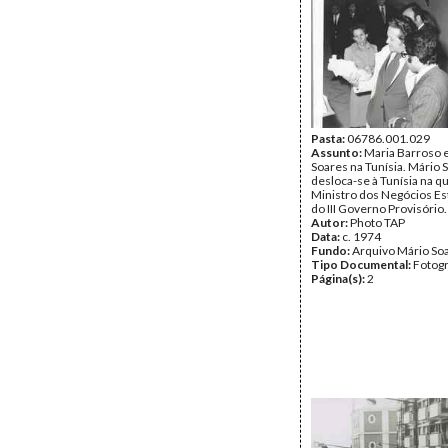
Tipo Documental:
Fotogr
Página(s):
1
Pasta:
06786.001.029
Assunto:
Maria Barroso 
Soares na Tunísia. Mário 
desloca-se à Tunísia na q
Ministro dos Negócios Es
do III Governo Provisório.
Autor:
Photo TAP
Data:
c. 1974
Fundo:
Arquivo Mário So
Tipo Documental:
Fotogr
Página(s):
2