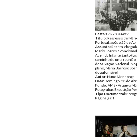
Pasta:
06278.03459
Título:
Regresso de Mário
Portugal, após o 25 de Abr
Assunto:
Recém-chegado 
Mário Soares é ovacionad
Avenida Infante Santo (Lis
caminho de uma reunião 
de Salvação Nacional. No
plano, Maria Barroso Soa
do automóvel.
Autor:
Nuno Mendonça -
Data:
Domingo, 28 de Abr
Fundo:
AMS - Arquivo Már
Fotografias Exposição P
Tipo Documental:
Fotogr
Página(s):
1