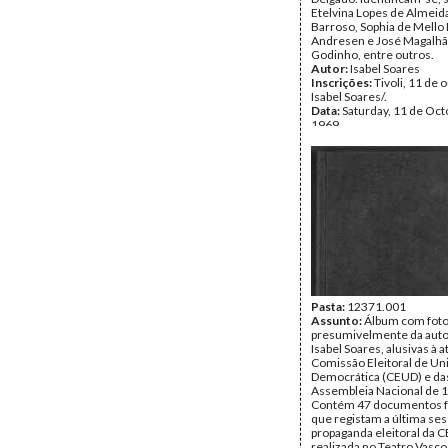
Etelvina Lopes de Almeid
Barroso, Sophia de Mello
Andresen e José Magalh
Godinho, entre outros.
Autor:
Isabel Soares
Inscrições:
Tivoli, 11 de 
Isabel Soares/.
Data:
Saturday, 11 de Oct
1969
Fundo:
Isabel Soares
Tipo Documental:
Fotogr
Página(s):
2
Pasta:
12371.001
Assunto:
Álbum com foto
presumivelmente da auto
Isabel Soares, alusivas à a
Comissão Eleitoral de Un
Democrática (CEUD) e das
Assembleia Nacional de 
Contém 47 documentos f
que registam a última se
propaganda eleitoral da 
realizada no Teatro Vasco