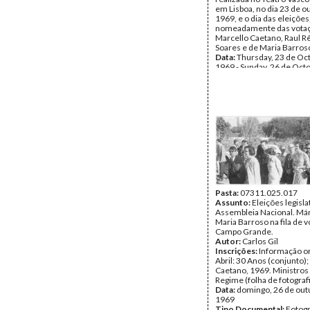
em Lisboa, no dia 23 de o
1969, e o dia das eleições
nomeadamente das vota
Marcello Caetano, Raul R
Soares e de Maria Barros
Data:
Thursday, 23 de Oc
1969 - Sunday, 26 de Oct
1969
Fundo:
Isabel Soares
Tipo Documental:
Fotogr
Página(s):
15
Pasta:
07311.025.017
Assunto:
Eleições legisla
Assembleia Nacional. Már
Maria Barroso na fila de v
Campo Grande.
Autor:
Carlos Gil
Inscrições:
Informação or
Abril: 30 Anos (conjunto)
Caetano, 1969. Ministros
Regime (folha de fotografi
Data:
domingo, 26 de out
1969
Tipo Documental:
Fotogr