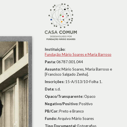
Instituição:
Fundação Mário Soares e Maria Barroso
Pasta:
06787.001.044
Assunto:
Mário Soares, Maria Barroso e
[Francisco Salgado Zenha].
Inscrições:
15-A/513/10-Folha 1.
Data:
s.d.
Opaco/Transparente:
Opaco
Negativo/Positivo:
Positivo
PB/Cor:
Preto e Branco
Fundo:
Arquivo Mário Soares
Tipo Documental:
Fotografias