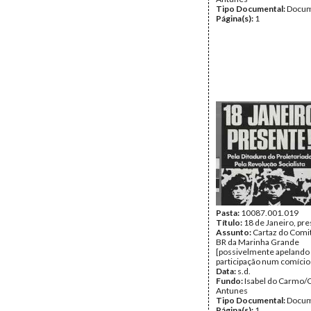
Tipo Documental:
Docum
Página(s):
1
Pasta:
10087.001.019
Título:
18 de Janeiro, pr
Assunto:
Cartaz do Comi
BR da Marinha Grande
[possivelmente apelando
participação num comício 
Data:
s.d.
Fundo:
Isabel do Carmo/
Antunes
Tipo Documental:
Docum
Página(s):
1