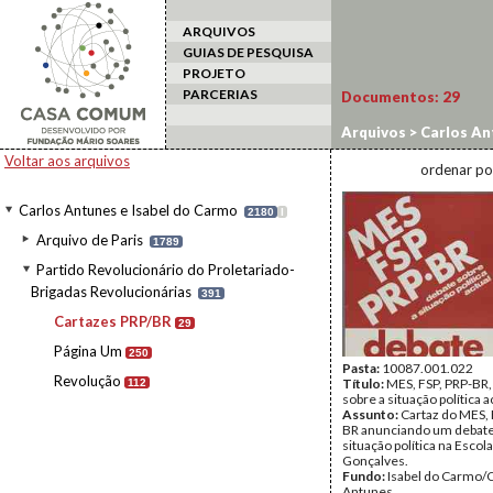
ARQUIVOS
GUIAS DE PESQUISA
PROJETO
PARCERIAS
Documentos:
29
Arquivos
>
Carlos An
Revolucionárias
>
Ca
Voltar aos arquivos
ordenar po
Carlos Antunes e Isabel do Carmo
2180
I
Arquivo de Paris
1789
Partido Revolucionário do Proletariado-
Brigadas Revolucionárias
391
Cartazes PRP/BR
29
Página Um
250
Pasta:
10087.001.022
Revolução
Título:
MES, FSP, PRP-BR,
112
sobre a situação política a
Assunto:
Cartaz do MES, 
BR anunciando um debate
situação política na Esco
Gonçalves.
Fundo:
Isabel do Carmo/
Antunes