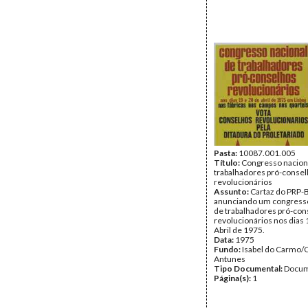
Pasta:
10087.001.005
Título:
Congresso nacion
trabalhadores pró-conse
revolucionários
Assunto:
Cartaz do PRP-
anunciando um congresso
de trabalhadores pró-con
revolucionários nos dias 
Abril de 1975.
Data:
1975
Fundo:
Isabel do Carmo/
Antunes
Tipo Documental:
Docum
Página(s):
1