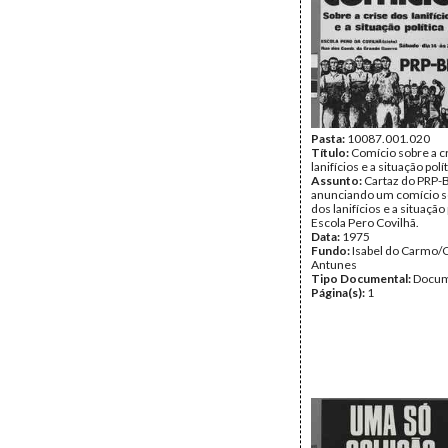
Pasta:
10087.001.020
Título:
Comício sobre a c
lanifícios e a situação polí
Assunto:
Cartaz do PRP-
anunciando um comício so
dos lanifícios e a situação 
Escola Pero Covilhã.
Data:
1975
Fundo:
Isabel do Carmo/
Antunes
Tipo Documental:
Docum
Página(s):
1