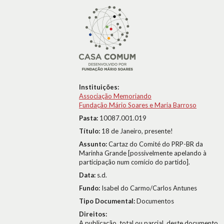
Instituições:
Associação Memoriando
Fundação Mário Soares e Maria Barroso
Pasta:
10087.001.019
Título:
18 de Janeiro, presente!
Assunto:
Cartaz do Comité do PRP-BR da
Marinha Grande [possivelmente apelando à
participação num comício do partido].
Data:
s.d.
Fundo:
Isabel do Carmo/Carlos Antunes
Tipo Documental:
Documentos
Direitos:
A publicação, total ou parcial, deste documento