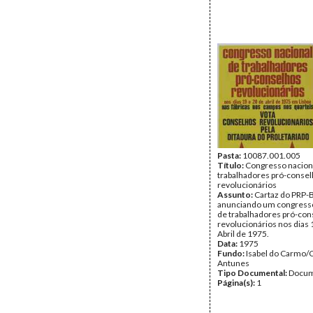
Pasta:
10087.001.005
Título:
Congresso nacion
trabalhadores pró-conse
revolucionários
Assunto:
Cartaz do PRP-
anunciando um congresso
de trabalhadores pró-con
revolucionários nos dias 
Abril de 1975.
Data:
1975
Fundo:
Isabel do Carmo/
Antunes
Tipo Documental:
Docum
Página(s):
1