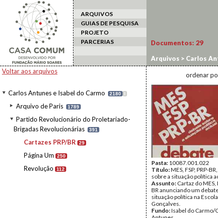
ARQUIVOS
GUIAS DE PESQUISA
PROJETO
PARCERIAS
Documentos:
29
Arquivos
>
Carlos An
Revolucionárias
>
Ca
Voltar aos arquivos
ordenar po
Carlos Antunes e Isabel do Carmo
2180
I
Arquivo de Paris
1789
Partido Revolucionário do Proletariado-
Brigadas Revolucionárias
391
Cartazes PRP/BR
29
Página Um
250
Pasta:
10087.001.022
Revolução
Título:
MES, FSP, PRP-BR,
112
sobre a situação política a
Assunto:
Cartaz do MES, 
BR anunciando um debate
situação política na Esco
Gonçalves.
Fundo:
Isabel do Carmo/
Antunes