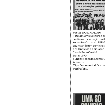
Pasta:
10087.001.020
Título:
Comício sobre a c
lanifícios e a situação polí
Assunto:
Cartaz do PRP-
anunciando um comício so
dos lanifícios e a situação 
Escola Pero Covilhã.
Data:
1975
Fundo:
Isabel do Carmo/
Antunes
Tipo Documental:
Docum
Página(s):
1