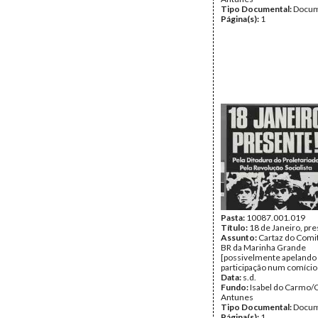
Tipo Documental:
Docum
Página(s):
1
Pasta:
10087.001.019
Título:
18 de Janeiro, pr
Assunto:
Cartaz do Comi
BR da Marinha Grande
[possivelmente apelando
participação num comício 
Data:
s.d.
Fundo:
Isabel do Carmo/
Antunes
Tipo Documental:
Docum
Página(s):
1