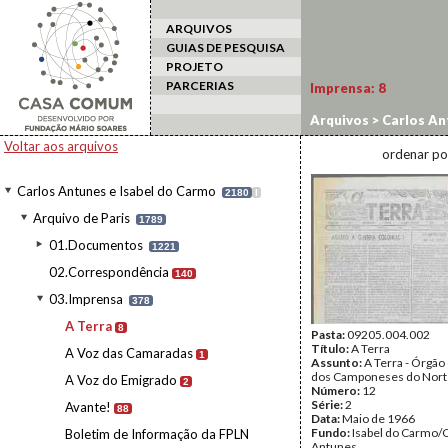
ARQUIVOS
GUIAS DE PESQUISA
PROJETO
PARCERIAS
Imprensa:
8
Arquivos
>
Carlos An
Voltar aos arquivos
ordenar po
Carlos Antunes e Isabel do Carmo
2180
I
Arquivo de Paris
1789
01.Documentos
1221
02.Correspondência
140
03.Imprensa
378
A Terra
8
Pasta:
09205.004.002
Título:
A Terra
A Voz das Camaradas
1
Assunto:
A Terra - Órgão
dos Camponeses do Nort
A Voz do Emigrado
2
Número:
12
Série:
2
Avante!
88
Data:
Maio de 1966
Fundo:
Isabel do Carmo/
Boletim de Informação da FPLN
Antunes