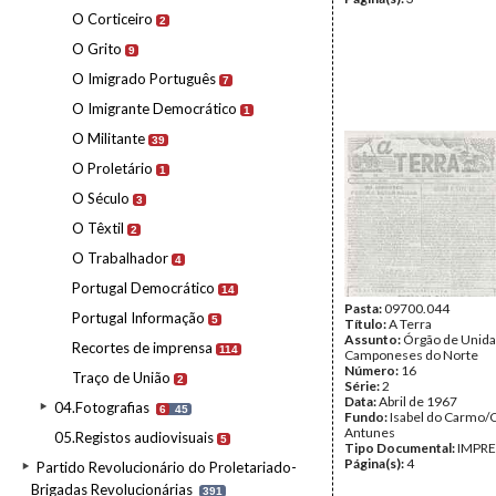
O Corticeiro
2
O Grito
9
O Imigrado Português
7
O Imigrante Democrático
1
O Militante
39
O Proletário
1
O Século
3
O Têxtil
2
O Trabalhador
4
Portugal Democrático
14
Pasta:
09700.044
Portugal Informação
5
Título:
A Terra
Assunto:
Órgão de Unida
Recortes de imprensa
114
Camponeses do Norte
Número:
16
Traço de União
2
Série:
2
Data:
Abril de 1967
04.Fotografias
6
45
Fundo:
Isabel do Carmo/
Antunes
05.Registos audiovisuais
5
Tipo Documental:
IMPR
Página(s):
4
Partido Revolucionário do Proletariado-
Brigadas Revolucionárias
391