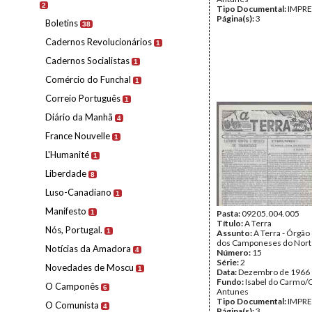
2
Tipo Documental:
IMPR
Página(s):
3
Boletins
38
Cadernos Revolucionários
1
Cadernos Socialistas
1
Comércio do Funchal
1
Correio Português
1
Diário da Manhã
4
France Nouvelle
1
L'Humanité
1
Liberdade
8
Luso-Canadiano
1
Manifesto
1
Pasta:
09205.004.005
Título:
A Terra
Nós, Portugal.
1
Assunto:
A Terra - Órgão
dos Camponeses do Nort
Notícias da Amadora
4
Número:
15
Série:
2
Novedades de Moscu
1
Data:
Dezembro de 1966
Fundo:
Isabel do Carmo/
O Camponês
6
Antunes
Tipo Documental:
IMPR
O Comunista
4
Página(s):
3