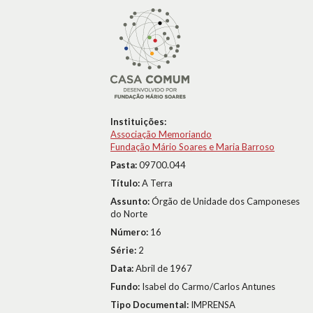
Instituições:
Associação Memoriando
Fundação Mário Soares e Maria Barroso
Pasta:
09700.044
Título:
A Terra
Assunto:
Órgão de Unidade dos Camponeses
do Norte
Número:
16
Série:
2
Data:
Abril de 1967
Fundo:
Isabel do Carmo/Carlos Antunes
Tipo Documental:
IMPRENSA