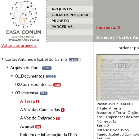
ARQUIVOS
GUIAS DE PESQUISA
PROJETO
PARCERIAS
Imprensa:
8
Arquivos
>
Carlos An
Voltar aos arquivos
ordenar po
Carlos Antunes e Isabel do Carmo
2180
I
Arquivo de Paris
1789
01.Documentos
1221
02.Correspondência
140
03.Imprensa
378
A Terra
8
Pasta:
09205.004.002
Título:
A Terra
A Voz das Camaradas
1
Assunto:
A Terra - Órgão
dos Camponeses do Nort
A Voz do Emigrado
2
Número:
12
Série:
2
Avante!
88
Data:
Maio de 1966
Fundo:
Isabel do Carmo/
Boletim de Informação da FPLN
Antunes