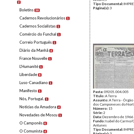
2
Tipo Documental:
IMPR
Página(s):
3
Boletins
38
Cadernos Revolucionários
1
Cadernos Socialistas
1
Comércio do Funchal
1
Correio Português
1
Diário da Manhã
4
France Nouvelle
1
L'Humanité
1
Liberdade
8
Luso-Canadiano
1
Manifesto
1
Pasta:
09205.004.005
Título:
A Terra
Nós, Portugal.
1
Assunto:
A Terra - Órgão
dos Camponeses do Nort
Notícias da Amadora
4
Número:
15
Série:
2
Novedades de Moscu
1
Data:
Dezembro de 1966
Fundo:
Isabel do Carmo/
O Camponês
6
Antunes
Tipo Documental:
IMPR
O Comunista
4
Página(s):
3