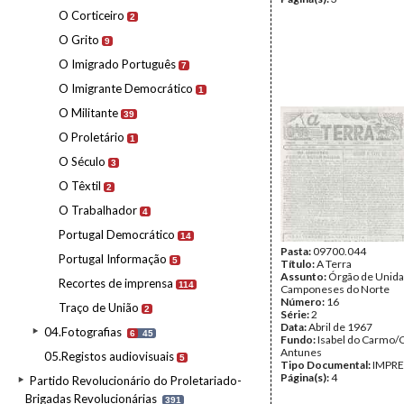
O Corticeiro
2
O Grito
9
O Imigrado Português
7
O Imigrante Democrático
1
O Militante
39
O Proletário
1
O Século
3
O Têxtil
2
O Trabalhador
4
Portugal Democrático
14
Pasta:
09700.044
Portugal Informação
5
Título:
A Terra
Assunto:
Órgão de Unida
Recortes de imprensa
114
Camponeses do Norte
Número:
16
Traço de União
2
Série:
2
Data:
Abril de 1967
04.Fotografias
6
45
Fundo:
Isabel do Carmo/
Antunes
05.Registos audiovisuais
5
Tipo Documental:
IMPR
Página(s):
4
Partido Revolucionário do Proletariado-
Brigadas Revolucionárias
391