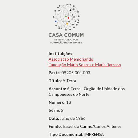
Instituições:
Associação Memoriando
Fundação Mário Soares e Maria Barroso
Pasta:
09205.004.003
Título:
A Terra
Assunto:
A Terra - Órgão de Unidade dos
Camponeses do Norte
Número:
13
Série:
2
Data:
Julho de 1966
Fundo:
Isabel do Carmo/Carlos Antunes
Tipo Documental:
IMPRENSA