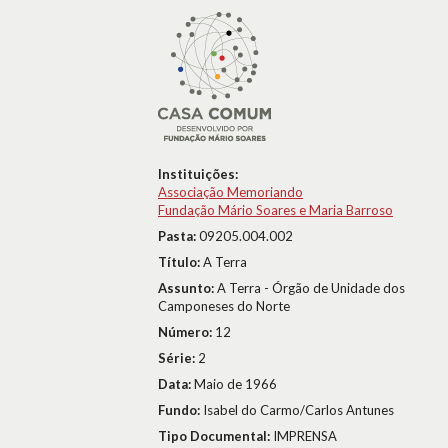
Instituições:
Associação Memoriando
Fundação Mário Soares e Maria Barroso
Pasta:
09205.004.002
Título:
A Terra
Assunto:
A Terra - Órgão de Unidade dos
Camponeses do Norte
Número:
12
Série:
2
Data:
Maio de 1966
Fundo:
Isabel do Carmo/Carlos Antunes
Tipo Documental:
IMPRENSA