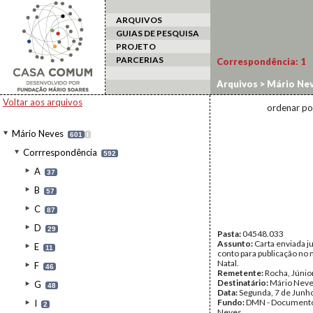
ARQUIVOS
GUIAS DE PESQUISA
PROJETO
PARCERIAS
Correspondência:
1
Arquivos
>
Mário Ne
Voltar aos arquivos
ordenar po
Mário Neves
601
I
Corrrespondência
592
A
37
B
57
C
87
D
29
Pasta:
04548.033
Assunto:
Carta enviada j
E
11
conto para publicação no
Natal.
F
46
Remetente:
Rocha, Júnio
Destinatário:
Mário Nev
G
48
Data:
Segunda, 7 de Junh
Fundo:
DMN - Documento
I
2
Neves