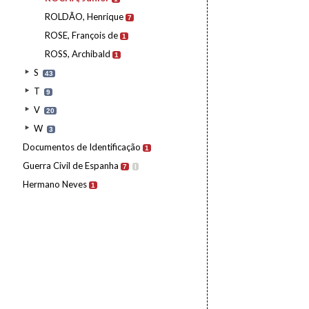
ROLDÃO, Henrique
7
ROSE, François de
1
ROSS, Archibald
1
S
43
T
9
V
20
W
3
Documentos de Identificação
1
Guerra Civil de Espanha
7
I
Hermano Neves
1