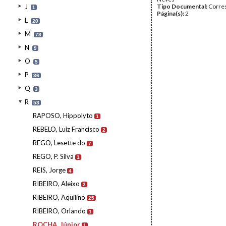
J
Tipo Documental:
Corre
1
Página(s):
2
L
20
M
73
N
9
O
5
P
36
Q
3
R
53
RAPOSO, Hippolyto
1
REBELO, Luiz Francisco
2
REGO, Lesette do
7
REGO, P. Silva
1
REIS, Jorge
4
RIBEIRO, Aleixo
2
RIBEIRO, Aquilino
25
RIBEIRO, Orlando
1
ROCHA, Júnior
1