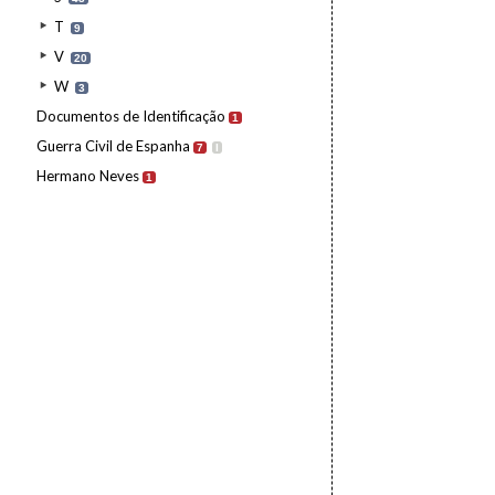
T
9
V
20
W
3
Documentos de Identificação
1
Guerra Civil de Espanha
7
I
Hermano Neves
1