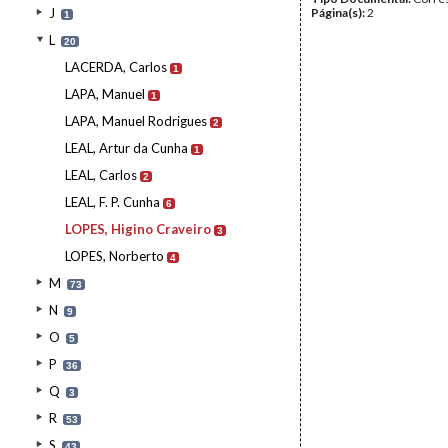
J
Página(s):
2
1
L
20
LACERDA, Carlos
1
LAPA, Manuel
1
LAPA, Manuel Rodrigues
2
LEAL, Artur da Cunha
1
LEAL, Carlos
2
LEAL, F. P. Cunha
6
LOPES, Higino Craveiro
3
LOPES, Norberto
4
M
73
N
9
O
5
P
36
Q
3
R
53
S
43