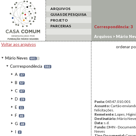
ARQUIVOS
GUIAS DE PESQUISA
PROJETO
PARCERIAS
Correspondência:
3
Arquivos
>
Mário Ne
Voltar aos arquivos
ordenar po
Mário Neves
601
I
Corrrespondência
592
A
37
B
57
C
87
D
29
Pasta:
04547.010.001
Assunto:
Cartão enviand
E
11
felicitações.
Remetente:
Lopes, Higin
F
46
Destinatário:
Mário Nev
Data:
s.d.
G
48
Fundo:
DMN - Documento
Neves
I
2
Tipo Documental:
Corre