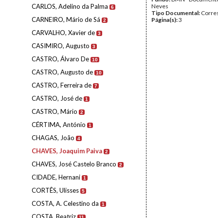
CARLOS, Adelino da Palma
Neves
6
Tipo Documental:
Corre
CARNEIRO, Mário de Sá
Página(s):
3
2
CARVALHO, Xavier de
3
CASIMIRO, Augusto
3
CASTRO, Álvaro De
10
CASTRO, Augusto de
10
CASTRO, Ferreira de
7
CASTRO, José de
1
CASTRO, Mário
2
CÉRTIMA, António
1
CHAGAS, João
4
CHAVES, Joaquim Paiva
2
CHAVES, José Castelo Branco
2
CIDADE, Hernani
1
CORTÊS, Ulisses
5
COSTA, A. Celestino da
1
COSTA, Beatriz
11