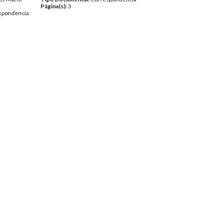
Página(s):
3
spondencia