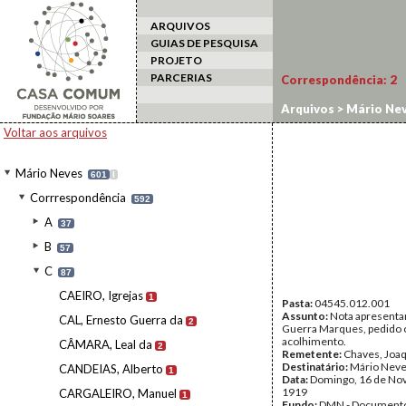
ARQUIVOS
GUIAS DE PESQUISA
PROJETO
PARCERIAS
Correspondência:
2
Arquivos
>
Mário Ne
Voltar aos arquivos
Mário Neves
601
I
Corrrespondência
592
A
37
B
57
C
87
CAEIRO, Igrejas
1
Pasta:
04545.012.001
Assunto:
Nota apresentan
CAL, Ernesto Guerra da
2
Guerra Marques, pedido 
acolhimento.
CÂMARA, Leal da
2
Remetente:
Chaves, Joa
Destinatário:
Mário Nev
CANDEIAS, Alberto
1
Data:
Domingo, 16 de No
1919
CARGALEIRO, Manuel
1
Fundo:
DMN - Documento