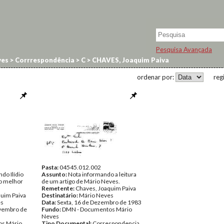
Pesquisa Avançada
ves
>
Corrrespondência
>
C
>
CHAVES, Joaquim Paiva
ordenar por:
reg
Pasta:
04545.012.002
do Ilídio
Assunto:
Nota informando a leitura
o melhor
de um artigo de Mário Neves.
Remetente:
Chaves, Joaquim Paiva
quim Paiva
Destinatário:
Mário Neves
es
Data:
Sexta, 16 de Dezembro de 1983
vembro de
Fundo:
DMN - Documentos Mário
Neves
s Mário
Tipo Documental:
Correspondencia