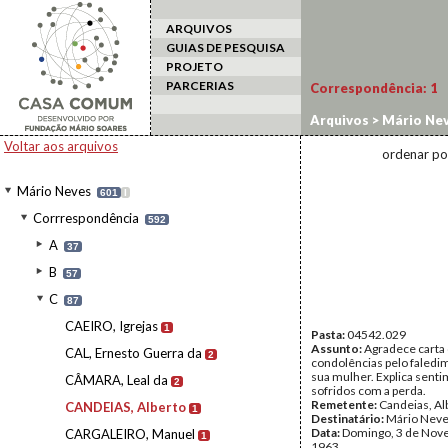
ARQUIVOS
GUIAS DE PESQUISA
PROJETO
PARCERIAS
Correspondência:
1
Arquivos
>
Mário Ne
Voltar aos arquivos
ordenar po
Mário Neves
601
I
Corrrespondência
592
A
37
B
57
C
87
CAEIRO, Igrejas
1
Pasta:
04542.029
Assunto:
Agradece carta
CAL, Ernesto Guerra da
2
condolências pelo faledi
sua mulher. Explica sent
CÂMARA, Leal da
2
sofridos com a perda.
Remetente:
Candeias, Al
CANDEIAS, Alberto
1
Destinatário:
Mário Nev
Data:
Domingo, 3 de Nov
CARGALEIRO, Manuel
1
1963