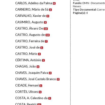
CARLOS, Adelino da Palma
Fundo:
DMN - Documento
6
Neves
CARNEIRO, Mário de Sá
Tipo Documental:
Corre
2
Página(s):
4
CARVALHO, Xavier de
3
CASIMIRO, Augusto
3
CASTRO, Álvaro De
10
CASTRO, Augusto de
10
CASTRO, Ferreira de
7
CASTRO, José de
1
CASTRO, Mário
2
CÉRTIMA, António
1
CHAGAS, João
4
CHAVES, Joaquim Paiva
2
CHAVES, José Castelo Branco
2
CIDADE, Hernani
1
CORTÊS, Ulisses
5
COSTA, A. Celestino da
1
COSTA, Beatriz
11