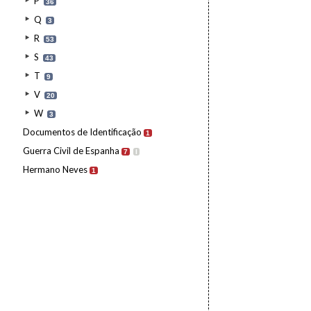
P
36
Q
3
R
53
S
43
T
9
V
20
W
3
Documentos de Identificação
1
Guerra Civil de Espanha
7
I
Hermano Neves
1