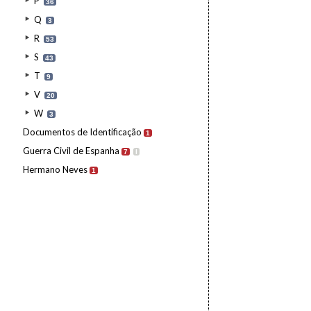
P
36
Q
3
R
53
S
43
T
9
V
20
W
3
Documentos de Identificação
1
Guerra Civil de Espanha
7
I
Hermano Neves
1