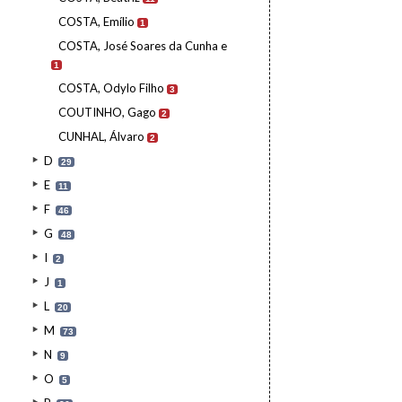
COSTA, Emílio
1
COSTA, José Soares da Cunha e
1
COSTA, Odylo Filho
3
COUTINHO, Gago
2
CUNHAL, Álvaro
2
D
29
E
11
F
46
G
48
I
2
J
1
L
20
M
73
N
9
O
5