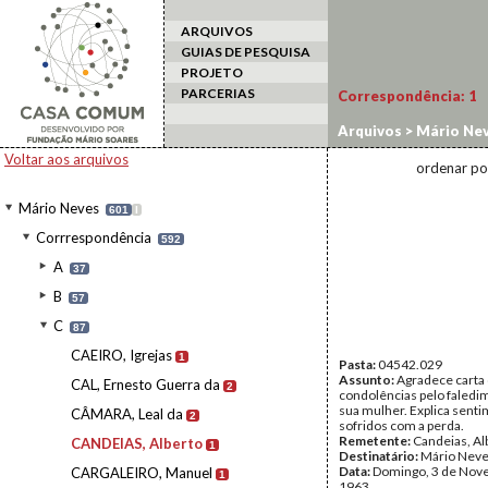
ARQUIVOS
GUIAS DE PESQUISA
PROJETO
PARCERIAS
Correspondência:
1
Arquivos
>
Mário Ne
Voltar aos arquivos
ordenar po
Mário Neves
601
I
Corrrespondência
592
A
37
B
57
C
87
CAEIRO, Igrejas
1
Pasta:
04542.029
Assunto:
Agradece carta
CAL, Ernesto Guerra da
2
condolências pelo faledi
sua mulher. Explica sent
CÂMARA, Leal da
2
sofridos com a perda.
Remetente:
Candeias, Al
CANDEIAS, Alberto
1
Destinatário:
Mário Nev
Data:
Domingo, 3 de Nov
CARGALEIRO, Manuel
1
1963