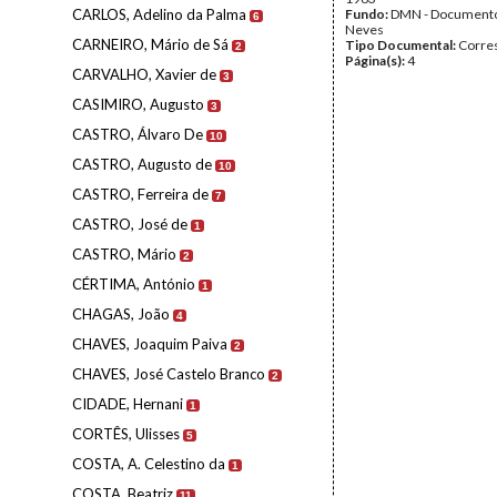
CARLOS, Adelino da Palma
Fundo:
DMN - Documento
6
Neves
CARNEIRO, Mário de Sá
Tipo Documental:
Corre
2
Página(s):
4
CARVALHO, Xavier de
3
CASIMIRO, Augusto
3
CASTRO, Álvaro De
10
CASTRO, Augusto de
10
CASTRO, Ferreira de
7
CASTRO, José de
1
CASTRO, Mário
2
CÉRTIMA, António
1
CHAGAS, João
4
CHAVES, Joaquim Paiva
2
CHAVES, José Castelo Branco
2
CIDADE, Hernani
1
CORTÊS, Ulisses
5
COSTA, A. Celestino da
1
COSTA, Beatriz
11