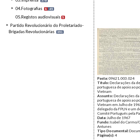
03.Imprensa
378
04.Fotografias
6
45
05.Registos audiovisuais
5
Partido Revolucionário do Proletariado-
Brigadas Revolucionárias
391
Pasta:
09621.003.024
Título:
Declarações da d
portuguesa de apoio ao p
Vietnam
Assunto:
Declarações da
portuguesa de apoio ao p
Vietnam em Julho de 196
delegado da FPLN e um d
Comité Português pela Pa
Data:
Julho de 1967
Fundo:
Isabel do Carmo/
Antunes
Tipo Documental:
Docum
Página(s):
4