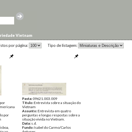
riedade Vietnam
istos por página:
Tipo de listagem:
Pasta:
09621.003.009
por
Título:
Entrevista sobre a situação do
americana
Vietnam
Assunto:
Entrevista em quatro
do por
perguntas e longas respostas sobre a
m
situação vivida no Vietnam.
Data:
s.d.
isboa,
Fundo:
Isabel do Carmo/Carlos
io ao
Antunes