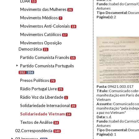
LUAR
13
Fundo:
Isabel do Carmo/
Antunes
Movimento das Mulheres
26
Tipo Documental:
Docum
Página(s):
2
Movimento Médicos
7
Movimentos Anti-Coloniais
19
Movimentos Católicos
17
Movimentos Oposição
Democrática
21
Partido Comunista Francês
15
Partido Comunista Português
352
354
Presos Políticos
70
Pasta:
09621.003.017
Rádio Portugal Livre
25
Título:
Comunicado sobr
manifestação em Paris de
Rádio Voz da Liberdade
1
Vietnam
Assunto:
Comunicado so
Solidariedade Internacional
20
manifestação "pela indep
a paz no Vietnam"
Solidariedade Vietnam
24
Data:
s.d.
Fundo:
Isabel do Carmo/
Textos de Análise
34
Antunes
Tipo Documental:
Docum
02.Correspondência
140
Página(s):
1