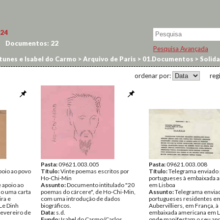
24
Documentos:
22
Pesquisa Avançada
tunes e Isabel do Carmo
>
Arquivo de Paris
>
01.Documentos
>
Solida
ordenar por:
reg
Pasta:
09621.003.005
Pasta:
09621.003.008
oio ao povo
Título:
Vinte poemas escritos por
Título:
Telegrama enviado 
Ho-Chi-Min
portugueses à embaixada 
apoio ao
Assunto:
Documento intitulado "20
em Lisboa
do uma carta
poemas do cárcere", de Ho-Chi-Min,
Assunto:
Telegrama envia
ira e
com uma introdução de dados
portugueses residentes e
Le Dinh
biográficos.
Aubervilliers, em França, à
Fevereiro de
Data:
s.d.
embaixada americana em L
Fundo:
Isabel do Carmo/Carlos
onde manifestam o seu apo