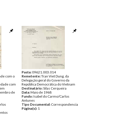
Pasta:
09621.003.014
dade com o
Remetente:
Tran Viet Dung, da
Delegação geral do Governo da
iedade com
República Democrática do Vietnam
 em
Destinatário:
Silas Cerqueira
tembro de
Data:
Maio de 1968
Fundo:
Isabel do Carmo/Carlos
Antunes
rlos
Tipo Documental:
Correspondencia
Página(s):
1
ntos