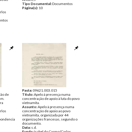
Tipo Documental:
Documentos
Página(s):
10
rlos
ntos
Pasta:
09621.003.015
são de
Título:
Apelo á presença numa
am.
concentração de apoio à luta do povo
ira
vietnamita.
Assunto:
Apelo à presença numa
rlos
concentração de apoio ao povo
vietnamita, organizada por 44
pondencia
organizações francesas, segundo o
documento.
Data:
s.d.
Fundo:
Isabel do Carmo/Carlos