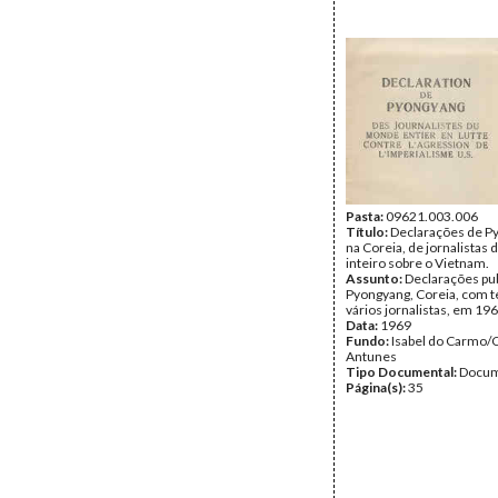
Pasta:
09621.003.006
Título:
Declarações de P
na Coreia, de jornalistas
inteiro sobre o Vietnam.
Assunto:
Declarações pu
Pyongyang, Coreia, com t
vários jornalistas, em 196
Data:
1969
Fundo:
Isabel do Carmo/
Antunes
Tipo Documental:
Docum
Página(s):
35