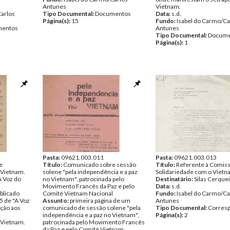
Antunes
Vietnam.
Carlos
Tipo Documental:
Documentos
Data:
s.d.
Página(s):
15
Fundo:
Isabel do Carmo/Ca
entos
Antunes
Tipo Documental:
Docume
Página(s):
1
Pasta:
09621.003.011
Pasta:
09621.003.013
e
Título:
Comunicado sobre sessão
Título:
Referente à Comis
 Vietnam.
solene "pela independência e a paz
Solidariedade com o Vietn
A Voz do
no Vietnam", patrocinada pelo
Destinatário:
Silas Cerque
Movimento Francês da Paz e pelo
Data:
s.d.
blicado
Comité Vietnam Nacional
Fundo:
Isabel do Carmo/Ca
5 de "A Voz
Assunto:
primeira página de um
Antunes
ação aos
comunicado de sessão solene "pela
Tipo Documental:
Corres
independência e a paz no Vietnam",
Página(s):
2
 Vietnam.
patrocinada pelo Movimento Francês
da Paz e pelo Comité Vietnam