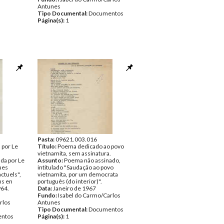
Antunes
Tipo Documental:
Documentos
Página(s):
1
Pasta:
09621.003.016
 por Le
Título:
Poema dedicado ao povo
vietnamita, sem assinatura.
ada por Le
Assunto:
Poema não assinado,
ues
intitulado "Saudação ao povo
ctuels",
vietnamita, por um democrata
ns en
português (do interior)".
964.
Data:
Janeiro de 1967
Fundo:
Isabel do Carmo/Carlos
rlos
Antunes
Tipo Documental:
Documentos
ntos
Página(s):
1