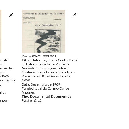
Pasta:
09621.003.023
o e de
Título:
Informações da Conferência
nam
de Estocolmo sobre o Vietnam
ivo e de
Assunto:
Informações sobre a
am,
Conferência de Estocolmo sobre o
 1969.
Vietnam, em 8 de Dezembro de
spondência
1969.
.
Data:
Dezembro de 1969
Fundo:
Isabel do Carmo/Carlos
rlos
Antunes
Tipo Documental:
Documentos
ntos
Página(s):
12