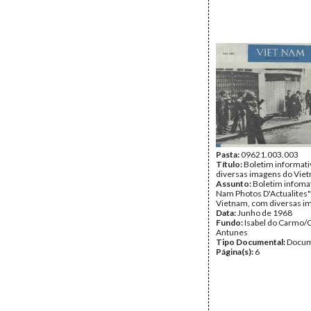
Pasta:
09621.003.003
Título:
Boletim informat
diversas imagens do Vie
Assunto:
Boletim infomat
Nam Photos D'Actualites"
Vietnam, com diversas i
Data:
Junho de 1968
Fundo:
Isabel do Carmo/
Antunes
Tipo Documental:
Docum
Página(s):
6