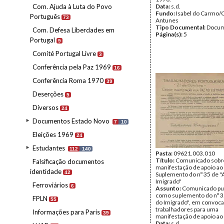
Com. Ajuda à Luta do Povo
Data:
s.d.
Fundo:
Isabel do Carmo/
Português
73
Antunes
Tipo Documental:
Docum
Com. Defesa Liberdades em
Página(s):
5
Portugal
9
Comité Portugal Livre
3
Conferência pela Paz 1969
16
Conferência Roma 1970
39
Deserções
5
Diversos
24
Documentos Estado Novo
7
10
Eleições 1969
24
Estudantes
112
140
Pasta:
09621.003.010
Título:
Comunicado sobr
Falsificação documentos
manifestação de apoio ao
identidade
42
Suplemento do nº 35 de "
Imigrado"
Ferroviários
6
Assunto:
Comunicado pu
como suplemento do nº 3
FPLN
55
do Imigrado", em convoc
trabalhadores para uma
Informações para Paris
39
manifestação de apoio ao
Data:
s.d.