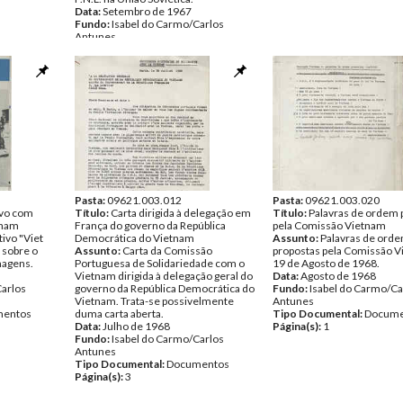
Data:
Setembro de 1967
Fundo:
Isabel do Carmo/Carlos
Antunes
Tipo Documental:
Documentos
Página(s):
15
Pasta:
09621.003.012
Pasta:
09621.003.020
ivo com
Título:
Carta dirigida à delegação em
Título:
Palavras de ordem 
tnam
França do governo da República
pela Comissão Vietnam
ivo "Viet
Democrática do Vietnam
Assunto:
Palavras de ord
 sobre o
Assunto:
Carta da Comissão
propostas pela Comissão V
magens.
Portuguesa de Solidariedade com o
19 de Agosto de 1968.
Vietnam dirigida à delegação geral do
Data:
Agosto de 1968
Carlos
governo da República Democrática do
Fundo:
Isabel do Carmo/Ca
Vietnam. Trata-se possivelmente
Antunes
entos
duma carta aberta.
Tipo Documental:
Docume
Data:
Julho de 1968
Página(s):
1
Fundo:
Isabel do Carmo/Carlos
Antunes
Tipo Documental:
Documentos
Página(s):
3