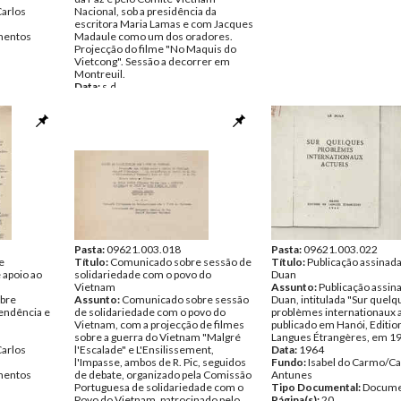
Carlos
Nacional, sob a presidência da
escritora Maria Lamas e com Jacques
entos
Madaule como um dos oradores.
Projecção do filme "No Maquis do
Vietcong". Sessão a decorrer em
Montreuil.
Data:
s.d.
Fundo:
Isabel do Carmo/Carlos
Antunes
Tipo Documental:
Documentos
Página(s):
1
Pasta:
09621.003.018
Pasta:
09621.003.022
e
Título:
Comunicado sobre sessão de
Título:
Publicação assinada
 apoio ao
solidariedade com o povo do
Duan
Vietnam
Assunto:
Publicação assin
bre
Assunto:
Comunicado sobre sessão
Duan, intitulada "Sur quelq
endência e
de solidariedade com o povo do
problèmes internationaux a
Vietnam, com a projecção de filmes
publicado em Hanói, Editio
sobre a guerra do Vietnam "Malgré
Langues Étrangères, em 1
Carlos
l'Escalade" e L'Ensilissement,
Data:
1964
l'Impasse, ambos de R. Pic, seguidos
Fundo:
Isabel do Carmo/Ca
entos
de debate, organizado pela Comissão
Antunes
Portuguesa de solidariedade com o
Tipo Documental:
Docume
Povo do Vietnam, patrocinado pelo
Página(s):
20