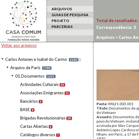
ARQUIVOS
GUIAS DE PESQUISA
Total de resultados:
PROJETO
PARCERIAS
Correspondência:
2
Arquivos
>
Carlos An
Voltar aos arquivos
Carlos Antunes e Isabel do Carmo
2180
I
Arquivo de Paris
1789
01.Documentos
1221
Actividades Culturais
20
Associações Emigrantes
11
Bancários
2
Pasta:
09621.003.001
Título:
Documentos de ap
BASE
9
do Vietnam
Assunto:
Documentos de 
Brigadas Revolucionárias
35
povo do Vietnam, incluin
assinada por Silas Cerque
Cartas Abertas
6
António Lopes Cardoso a 
Nham, em Paris, a 17 de 
Catálogos diversos
7
1970.