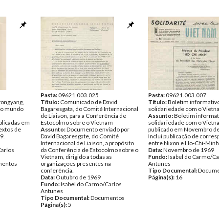
Pasta:
09621.003.025
Pasta:
09621.003.007
yongyang,
Título:
Comunicado de David
Título:
Boletim informativ
 do mundo
Bagaresgata, do Comité Internacional
solidariedade com o Viet
de Liaison, para a Conferência de
Assunto:
Boletim informat
blicadas em
Estocolmo sobre o Vietnam
solidariedade com o Vietn
extos de
Assunto:
Documento enviado por
publicado em Novembro de
9.
David Bagaresgate, do Comité
Inclui publicação de corre
Internacional de Liaison, a propósito
entre Nixon e Ho-Chi-Minh
Carlos
da Conferência de Estocolmo sobre o
Data:
Novembro de 1969
Vietnam, dirigido a todas as
Fundo:
Isabel do Carmo/Ca
entos
organizações presentes na
Antunes
conferência.
Tipo Documental:
Docume
Data:
Outubro de 1969
Página(s):
16
Fundo:
Isabel do Carmo/Carlos
Antunes
Tipo Documental:
Documentos
Página(s):
5