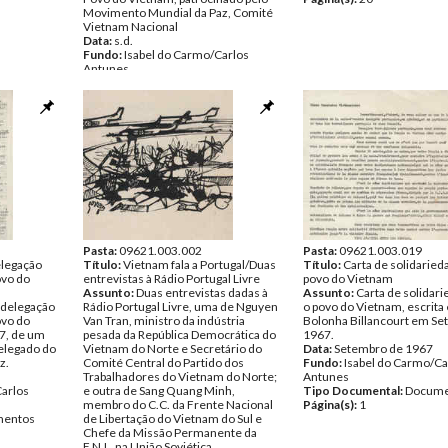
Movimento Mundial da Paz, Comité
Vietnam Nacional
Data:
s.d.
Fundo:
Isabel do Carmo/Carlos
Antunes
Tipo Documental:
Documentos
Página(s):
1
Pasta:
09621.003.002
Pasta:
09621.003.019
elegação
Título:
Vietnam fala a Portugal/Duas
Título:
Carta de solidarie
ovo do
entrevistas à Rádio Portugal Livre
povo do Vietnam
Assunto:
Duas entrevistas dadas à
Assunto:
Carta de solidar
 delegação
Rádio Portugal Livre, uma de Nguyen
o povo do Vietnam, escrita
ovo do
Van Tran, ministro da indústria
Bolonha Billancourt em Se
7, de um
pesada da República Democrática do
1967.
elegado do
Vietnam do Norte e Secretário do
Data:
Setembro de 1967
z.
Comité Central do Partido dos
Fundo:
Isabel do Carmo/Ca
Trabalhadores do Vietnam do Norte;
Antunes
Carlos
e outra de Sang Quang Minh,
Tipo Documental:
Docume
membro do C.C. da Frente Nacional
Página(s):
1
entos
de Libertação do Vietnam do Sul e
Chefe da Missão Permanente da
F.N.L. na União Soviética.