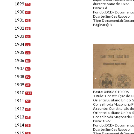
1899
durante o ano de 1897.
25
Data:
s.d.
1900
Fundo:
DCD - Documento
44
Duarte/Simões Raposo
1901
Tipo Documental:
Docum
41
Página(s):
3
1902
99
1903
44
1904
77
1905
78
1906
89
1907
58
1908
27
1909
41
Pasta:
04506.010.006
1910
122
Título:
Constituição do 
Oriente Lusitano Unido.
1911
54
Conselho da Maçonaria P
Assunto:
Constituição d
1912
49
Oriente Lusitano Unido.
1913
Conselho da Maçonaria P
47
Data:
1897
1914
Fundo:
DCD - Documento
39
Duarte/Simões Raposo
1915
Tipo Documental:
Docum
26