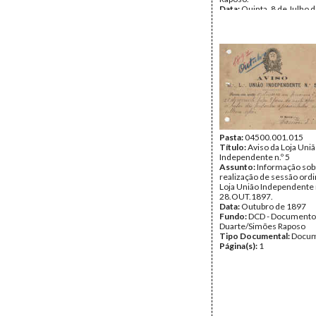
Data:
Quinta, 8 de Julho 
Fundo:
DCD - Documento
Duarte/Simões Raposo
Tipo Documental:
Docum
Página(s):
10
Pasta:
04500.001.015
Título:
Aviso da Loja Uni
Independente n.º 5
Assunto:
Informação sob
realização de sessão ordi
Loja União Independente n
28.OUT.1897.
Data:
Outubro de 1897
Fundo:
DCD - Documento
Duarte/Simões Raposo
Tipo Documental:
Docum
Página(s):
1