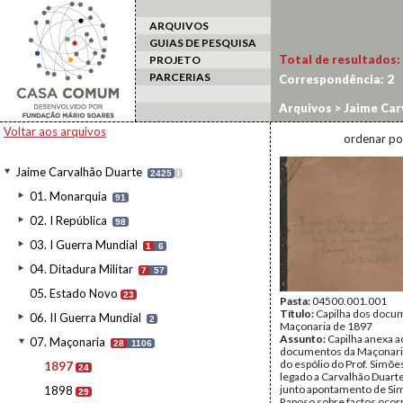
ARQUIVOS
GUIAS DE PESQUISA
Total de resultados:
PROJETO
PARCERIAS
Correspondência:
2
Arquivos
>
Jaime Car
Voltar aos arquivos
ordenar po
Jaime Carvalhão Duarte
2425
I
01. Monarquia
91
02. I República
98
03. I Guerra Mundial
1
6
04. Ditadura Militar
7
57
05. Estado Novo
23
Pasta:
04500.001.001
Título:
Capilha dos docu
06. II Guerra Mundial
2
Maçonaria de 1897
Assunto:
Capilha anexa a
07. Maçonaria
28
1106
documentos da Maçonari
do espólio do Prof. Simõ
1897
24
legado a Carvalhão Duart
junto apontamento de Si
1898
29
Raposo sobre factos ocor