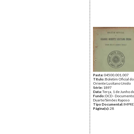
Pasta:
04500.001.007
Título:
Boletim Oficial d
Oriente Lusitano Unido
Série:
1897
Data:
Terça, 1 de Junho d
Fundo:
DCD - Documento
Duarte/Simões Raposo
Tipo Documental:
IMPR
Página(s):
28