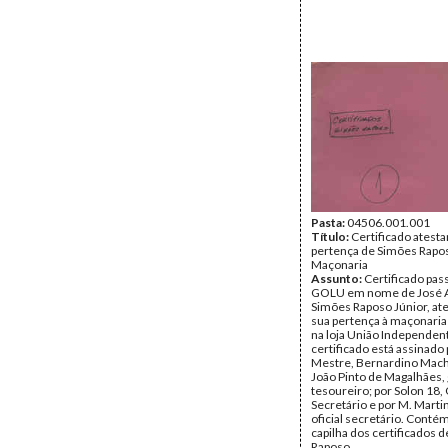
Pasta:
04506.001.001
Título:
Certificado atest
pertença de Simões Rapo
Maçonaria
Assunto:
Certificado pas
GOLU em nome de José 
Simões Raposo Júnior, at
sua pertença à maçonaria 
na loja União Independen
certificado está assinado
Mestre, Bernardino Mach
João Pinto de Magalhães,
tesoureiro; por Solon 18,
Secretário e por M. Marti
oficial secretário. Conté
capilha dos certificados 
Raposo.