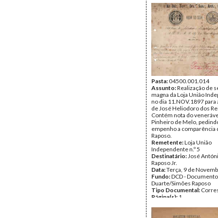
Pasta:
04500.001.014
Assunto:
Realização de 
magna da Loja União Ind
no dia 11.NOV.1897 para
de José Heliodoro dos Rei
Contém nota do veneráve
Pinheiro de Melo, pedin
empenho a comparência 
Raposo.
Remetente:
Loja União
Independente n.º 5
Destinatário:
José Antón
Raposo Jr.
Data:
Terça, 9 de Novemb
Fundo:
DCD - Documento
Duarte/Simões Raposo
Tipo Documental:
Corre
Página(s):
1