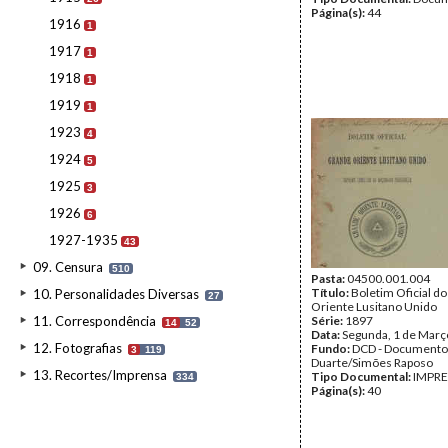
Página(s):
44
1916
1
1917
1
1918
1
1919
1
1923
4
1924
5
1925
3
1926
6
1927-1935
43
09. Censura
510
Pasta:
04500.001.004
Título:
Boletim Oficial d
10. Personalidades Diversas
27
Oriente Lusitano Unido
11. Correspondência
Série:
1897
14
52
Data:
Segunda, 1 de Març
12. Fotografias
Fundo:
DCD - Documento
3
119
Duarte/Simões Raposo
13. Recortes/Imprensa
Tipo Documental:
IMPR
334
Página(s):
40