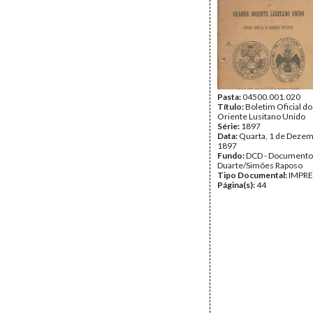
Pasta:
04500.001.020
Título:
Boletim Oficial d
Oriente Lusitano Unido
Série:
1897
Data:
Quarta, 1 de Dezem
1897
Fundo:
DCD - Documento
Duarte/Simões Raposo
Tipo Documental:
IMPR
Página(s):
44