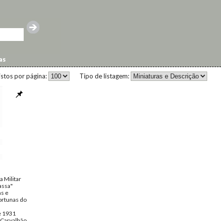
as
istos por página:
Tipo de listagem:
a Militar
assa"
s e
ortunas do
e 1931
Carvalhão