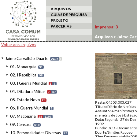
ARQUIVOS
GUIAS DE PESQUISA
PROJETO
PARCERIAS
Imprensa:
3
Arquivos
>
Jaime Car
Voltar aos arquivos
Jaime Carvalhão Duarte
2425
I
01. Monarquia
91
02. I República
98
03. I Guerra Mundial
1
6
04. Ditadura Militar
7
57
05. Estado Novo
23
Pasta:
04503.003.027
Título:
Diário de Notícias
06. II Guerra Mundial
2
Assunto:
A manifestação
memória de José Estêvã
07. Maçonaria
28
1106
Data:
Segunda, 27 de De
1909
09. Censura
510
Fundo:
DCD - Documento
Duarte/Simões Raposo
10. Personalidades Diversas
27
Tipo Documental:
IMPR