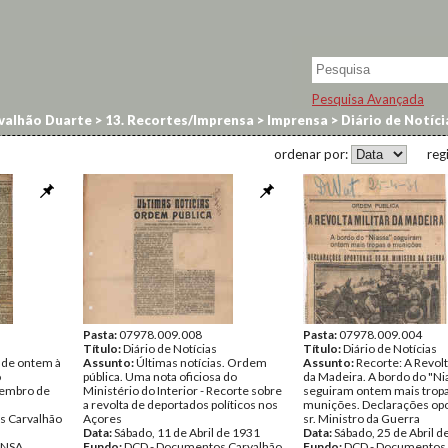
Pesquisa Avançada
valhão Duarte
>
13. Recortes/Imprensa
>
Imprensa
>
Diário de Notíci
ordenar por:
reg
Pasta:
07978.009.008
Pasta:
07978.009.004
Título:
Diário de Notícias
Título:
Diário de Notícias
 de ontem à
Assunto:
Últimas notícias. Ordem
Assunto:
Recorte: A Revolt
o
pública. Uma nota oficiosa do
da Madeira. A bordo do "Ni
zembro de
Ministério do Interior - Recorte sobre
seguiram ontem mais tropa
a revolta de deportados políticos nos
munições. Declarações op
s Carvalhão
Açores
sr. Ministro da Guerra
Data:
Sábado, 11 de Abril de 1931
Data:
Sábado, 25 de Abril d
ENSA
Fundo:
DCD - Documentos Carvalhão
Fundo:
DCD - Documentos 