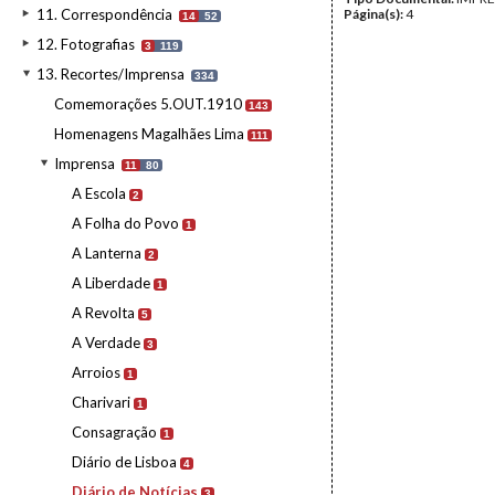
11. Correspondência
Página(s):
4
14
52
12. Fotografias
3
119
13. Recortes/Imprensa
334
Comemorações 5.OUT.1910
143
Homenagens Magalhães Lima
111
Imprensa
11
80
A Escola
2
A Folha do Povo
1
A Lanterna
2
A Liberdade
1
A Revolta
5
A Verdade
3
Arroios
1
Charivari
1
Consagração
1
Diário de Lisboa
4
Diário de Notícias
3