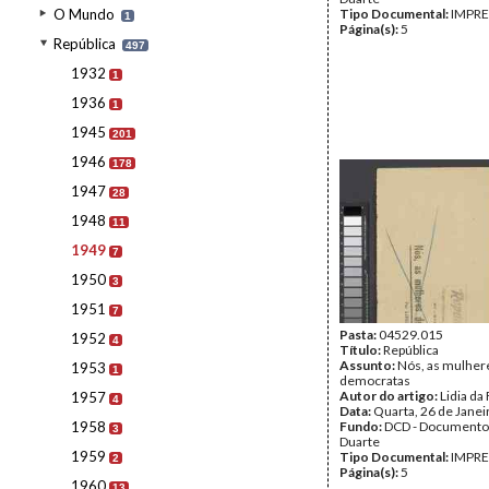
O Mundo
Tipo Documental:
IMPR
1
Página(s):
5
República
497
1932
1
1936
1
1945
201
1946
178
1947
28
1948
11
1949
7
1950
3
1951
7
Pasta:
04529.015
1952
4
Título:
República
Assunto:
Nós, as mulher
1953
1
democratas
Autor do artigo:
Lidia da
1957
4
Data:
Quarta, 26 de Janei
1958
Fundo:
DCD - Documento
3
Duarte
1959
Tipo Documental:
IMPR
2
Página(s):
5
1960
13