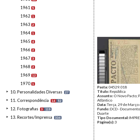
1961
5
1962
1
1963
2
1964
1
1965
4
1966
2
1967
3
1968
2
1969
12
1970
1
Pasta:
04529.018
Título:
República
10. Personalidades Diversas
27
Assunto:
O Novo Pacto; 
11. Correspondência
Atlântico
14
52
Data:
Terça, 29 de Março
12. Fotografias
Fundo:
DCD - Documento
3
119
Duarte
13. Recortes/Imprensa
Tipo Documental:
IMPR
334
Página(s):
3