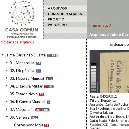
ARQUIVOS
GUIAS DE PESQUISA
PROJETO
PARCERIAS
Imprensa:
7
Arquivos
>
Jaime Car
Voltar aos arquivos
ordenar po
Jaime Carvalhão Duarte
2425
I
01. Monarquia
91
02. I República
98
03. I Guerra Mundial
1
6
04. Ditadura Militar
7
57
05. Estado Novo
23
Pasta:
04529.012
Título:
República
06. II Guerra Mundial
2
Assunto:
Carta de Rocha 
Sua Excelência o senhor 
07. Maçonaria
28
1106
Oliveira Salazar
Autor do artigo:
Rocha M
09. Censura
510
Data:
Sexta, 7 de Janeiro
Fundo:
DCD - Documento
Correspondência
12
Duarte