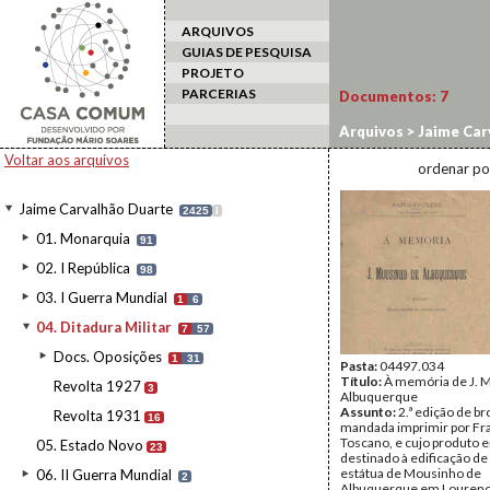
ARQUIVOS
GUIAS DE PESQUISA
PROJETO
PARCERIAS
Documentos:
7
Arquivos
>
Jaime Car
Voltar aos arquivos
ordenar po
Jaime Carvalhão Duarte
2425
I
01. Monarquia
91
02. I República
98
03. I Guerra Mundial
1
6
04. Ditadura Militar
7
57
Docs. Oposições
1
31
Pasta:
04497.034
Título:
À memória de J. 
Revolta 1927
3
Albuquerque
Assunto:
2.ª edição de b
Revolta 1931
16
mandada imprimir por Fr
Toscano, e cujo produto e
05. Estado Novo
23
destinado à edificação d
estátua de Mousinho de
06. II Guerra Mundial
2
Albuquerque em Lourenç