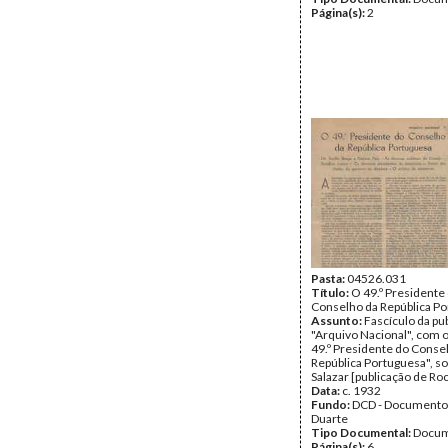
Página(s):
2
Pasta:
04526.031
Título:
O 49.º Presidente
Conselho da República P
Assunto:
Fascículo da pu
"Arquivo Nacional", com o
49.º Presidente do Conse
República Portuguesa", so
Salazar [publicação de Ro
Data:
c. 1932
Fundo:
DCD - Documento
Duarte
Tipo Documental:
Docum
Página(s):
6