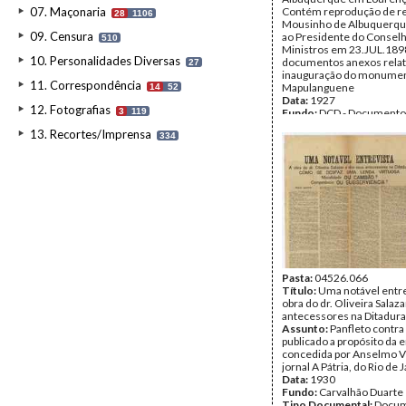
07. Maçonaria
Contém reprodução de re
28
1106
Mousinho de Albuquerque
09. Censura
ao Presidente do Consel
510
Ministros em 23.JUL.1898
10. Personalidades Diversas
documentos anexos relat
27
inauguração do monume
11. Correspondência
Mapulanguene
14
52
Data:
1927
12. Fotografias
3
119
Fundo:
DCD - Documento
Duarte/Rocha Martins
13. Recortes/Imprensa
334
Tipo Documental:
Docum
Página(s):
27
Pasta:
04526.066
Título:
Uma notável entre
obra do dr. Oliveira Salaz
antecessores na Ditadura
Assunto:
Panfleto contra
publicado a propósito da e
concedida por Anselmo Vi
jornal A Pátria, do Rio de 
Data:
1930
Fundo:
Carvalhão Duarte
Tipo Documental:
Docum