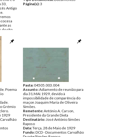
 33,
Página(s):
3
cês Antigo
te.
upremos
scocesa
ante as
 do rito.
 de 1928
Carvalhão
ntos
Pasta:
04505.003.004
ade. Poema
Assunto:
Adiamento de reunião para
io
dia 31.MAI.1929, devido à
impossibilidade de comparência do
rdade.
maçon Joaquim Maria de Oliveira
do Grémio
Simões.
clero.
Remetente:
António A. Carson,
e 1929
Presidente da Grande Dieta
Carvalhão
Destinatário:
José António Simões
Raposo
ntos
Data:
Terça, 28 de Maio de 1929
Fundo:
DCD - Documentos Carvalhão
Duarte/Simões Raposo