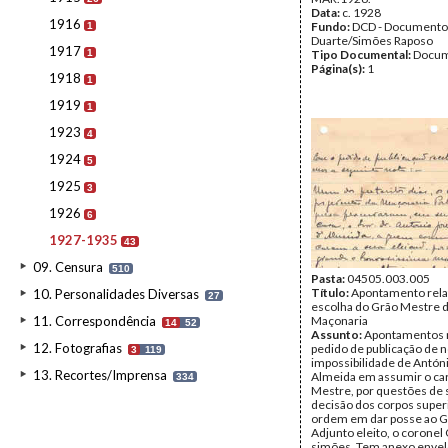
Data:
c. 1928
1916
Fundo:
DCD - Documento
1
Duarte/Simões Raposo
1917
1
Tipo Documental:
Docum
Página(s):
1
1918
1
1919
1
1923
4
1924
5
1925
3
1926
6
1927-1935
43
09. Censura
510
Pasta:
04505.003.005
Título:
Apontamento relat
10. Personalidades Diversas
27
escolha do Grão Mestre 
11. Correspondência
Maçonaria
14
52
Assunto:
Apontamentos r
12. Fotografias
pedido de publicação de n
3
119
impossibilidade de Antón
13. Recortes/Imprensa
Almeida em assumir o ca
334
Mestre, por questões de 
decisão dos corpos super
ordem em dar posse ao 
Adjunto eleito, o coronel 
simões. Tem anexo enve