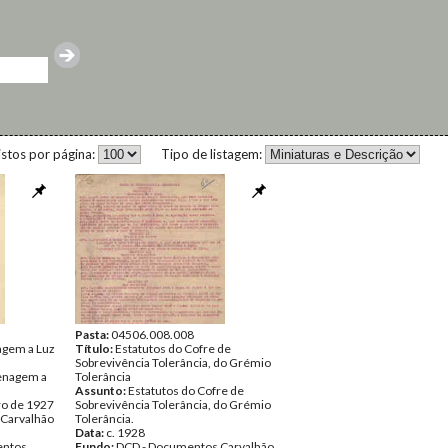
istos por página:
Tipo de listagem:
Pasta:
04506.008.008
gem a Luz
Título:
Estatutos do Cofre de
Sobrevivência Tolerância, do Grémio
enagem a
Tolerância
Assunto:
Estatutos do Cofre de
ro de 1927
Sobrevivência Tolerância, do Grémio
Carvalhão
Tolerância.
Data:
c. 1928
ntos
Fundo:
DCD - Documentos Carvalhão