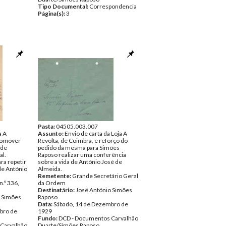
Tipo Documental:
Correspondencia
Página(s):
3
Pasta:
04505.003.007
a A
Assunto:
Envio de carta da Loja A
promover
Revolta, de Coimbra, e reforço do
 de
pedido da mesma para Simões
al.
Raposo realizar uma conferência
ra repetir
sobre a vida de António José de
 de António
Almeida.
Remetente:
Grande Secretário Geral
n.º 336,
da Ordem
Destinatário:
José António Simões
o Simões
Raposo
Data:
Sábado, 14 de Dezembro de
bro de
1929
Fundo:
DCD - Documentos Carvalhão
Carvalhão
Duarte/Simões Raposo