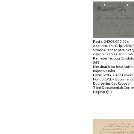
Pasta:
04506.009.016
Assunto:
Oarticipa eleiç
Simões Raposo para o carg
vigário da Loja Cândido do
Remetente:
Loja Cândido 
368
Destinatário:
José Antón
Raposo Júnior
Data:
Sexta, 20 de Fevere
Fundo:
DCD - Documento
Duarte/Simões Raposo
Tipo Documental:
Corre
Página(s):
3