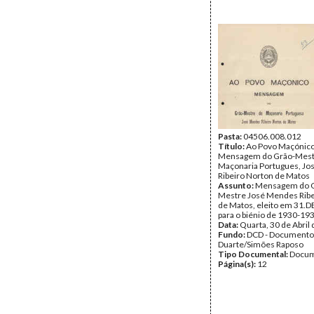
Pasta:
04506.008.012
Título:
Ao Povo Maçónico
Mensagem do Grão-Mest
Maçonaria Portugues, J
Ribeiro Norton de Matos
Assunto:
Mensagem do 
Mestre José Mendes Ribe
de Matos, eleito em 31.
para o biénio de 1930-19
Data:
Quarta, 30 de Abril
Fundo:
DCD - Documento
Duarte/Simões Raposo
Tipo Documental:
Docum
Página(s):
12