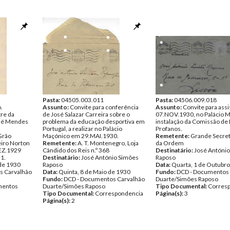
Pasta:
04505.003.011
Pasta:
04506.009.018
.
Assunto:
Convite para conferência
Assunto:
Convite para assis
re da
de José Salazar Carreira sobre o
07.NOV.1930, no Palácio M
osé Mendes
problema da educação desportiva em
instalação da Comissão de
Portugal, a realizar no Palácio
Profanos.
Grão
Maçónico em 29.MAI.1930.
Remetente:
Grande Secret
iro Norton
Remetente:
A. T. Montenegro, Loja
da Ordem
DEZ.1929
Cândido dos Reis n.º 368
Destinatário:
José Antóni
31.
Destinatário:
José António Simões
Raposo
 de 1930
Raposo
Data:
Quarta, 1 de Outubr
s Carvalhão
Data:
Quinta, 8 de Maio de 1930
Fundo:
DCD - Documentos 
Fundo:
DCD - Documentos Carvalhão
Duarte/Simões Raposo
entos
Duarte/Simões Raposo
Tipo Documental:
Corres
Tipo Documental:
Correspondencia
Página(s):
3
Página(s):
2