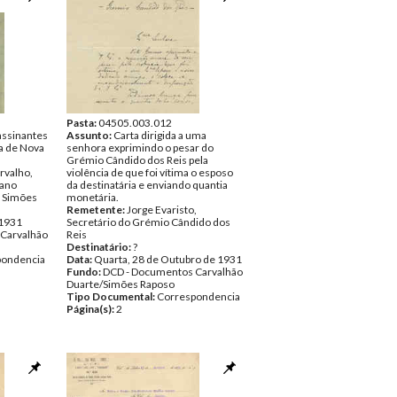
Pasta:
04505.003.012
 assinantes
Assunto:
Carta dirigida a uma
a de Nova
senhora exprimindo o pesar do
Grémio Cândido dos Reis pela
rvalho,
violência de que foi vítima o esposo
tano
da destinatária e enviando quantia
o Simões
monetária.
Remetente:
Jorge Evaristo,
 1931
Secretário do Grémio Cândido dos
Carvalhão
Reis
Destinatário:
?
pondencia
Data:
Quarta, 28 de Outubro de 1931
Fundo:
DCD - Documentos Carvalhão
Duarte/Simões Raposo
Tipo Documental:
Correspondencia
Página(s):
2