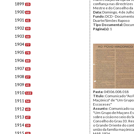
1899
confiança nas directrizes
25
Mestre e do Conselho d
1900
Data:
Domingo, 4 de Julh
44
Fundo:
DCD - Documento
1901
Duarte/Simões Raposo
41
Tipo Documental:
Docum
1902
Página(s):
1
99
1903
44
1904
77
1905
78
1906
89
1907
58
1908
27
1909
41
Pasta:
04506.008.018
1910
122
Título:
Comunicado "Ao 
Maçónico" de "Um Grupo
1911
54
Escoceses"
Assunto:
Comunicado sub
1912
49
"Um Grupo de Maçons E
1913
sobre a cisão no seio do
47
Conselho do Grau 33. Re
1914
o Grande Oriente do cont
39
união da família maçónica
1915
MAR.1926.
26