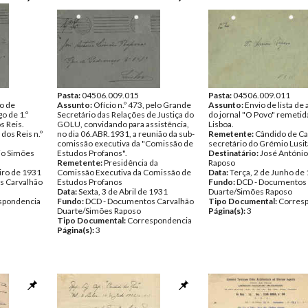
Pasta:
04506.009.015
Pasta:
04506.009.011
ão de
Assunto:
Ofício n.º 473, pelo Grande
Assunto:
Envio de lista de
o de 1.º
Secretário das Relações de Justiça do
do jornal "O Povo" remetid
s Reis.
GOLU, convidando para assistência,
Lisboa.
dos Reis n.º
no dia 06.ABR.1931, a reunião da sub-
Remetente:
Cândido de Ca
comissão executiva da "Comissão de
secretário do Grémio Lusi
io Simões
Estudos Profanos".
Destinatário:
José Antóni
Remetente:
Presidência da
Raposo
iro de 1931
Comissão Executiva da Comissão de
Data:
Terça, 2 de Junho de
s Carvalhão
Estudos Profanos
Fundo:
DCD - Documentos 
Data:
Sexta, 3 de Abril de 1931
Duarte/Simões Raposo
spondencia
Fundo:
DCD - Documentos Carvalhão
Tipo Documental:
Corres
Duarte/Simões Raposo
Página(s):
3
Tipo Documental:
Correspondencia
Página(s):
3