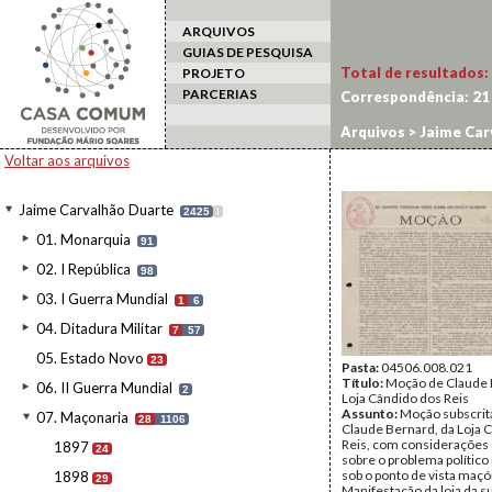
ARQUIVOS
GUIAS DE PESQUISA
Total de resultados:
PROJETO
PARCERIAS
Correspondência:
21
Arquivos
>
Jaime Car
Voltar aos arquivos
Jaime Carvalhão Duarte
2425
I
01. Monarquia
91
02. I República
98
03. I Guerra Mundial
1
6
04. Ditadura Militar
7
57
05. Estado Novo
23
Pasta:
04506.008.021
Título:
Moção de Claude 
06. II Guerra Mundial
2
Loja Cândido dos Reis
Assunto:
Moção subscrit
07. Maçonaria
28
1106
Claude Bernard, da Loja 
Reis, com considerações 
1897
24
sobre o problema político 
sob o ponto de vista maçó
1898
29
Manifestação da loja da su