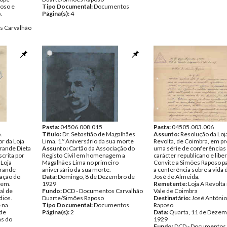
oso e
Tipo Documental:
Documentos
.
Página(s):
4
s Carvalhão
entos
Pasta:
04506.008.015
Pasta:
04505.003.006
.
Título:
Dr. Sebastião de Magalhães
Assunto:
Resolução da Loj
r da Loja
Lima. 1.º Aniversário da sua morte
Revolta, de Coimbra, em 
Grande Dieta
Assunto:
Cartão da Associação do
uma série de conferências
rita por
Registo Civil em homenagem a
carácter republicano e liber
 Loja
Magalhães Lima no primeiro
Convite a Simões Raposo pa
Grande
aniversário da sua morte.
a conferência sobre a vida
ração do
Data:
Domingo, 8 de Dezembro de
José de Almeida.
dem.
1929
Remetente:
Loja A Revolta 
al de
Fundo:
DCD - Documentos Carvalhão
Vale de Coimbra
dios.
Duarte/Simões Raposo
Destinatário:
José Antóni
e na
Tipo Documental:
Documentos
Raposo
 de
Página(s):
2
Data:
Quarta, 11 de Dezem
as do
1929
Fundo:
DCD - Documentos 