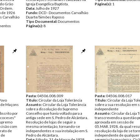
 do Grão
Igreja Evangélica Baptista.
Página(s):
1
a Ordem.
Data:
Julho de 1927
o de 1926
Fundo:
DCD - Documentos Carvalhão
s Carvalhão
Duarte/Simões Raposo
Tipo Documental:
Documentos
entos
Página(s):
8
Pasta:
04506.008.009
Pasta:
04506.008.017
Povo
Título:
Circular da Loja Tolerância
Título:
Circular da Loja Tol
 de Maçons
Assunto:
Circular da Loja Tolerância
sobre a sua resolução em s
sobre a dissolução do Supremo
independente
scrito por
Conselho que havia voltado para a
Assunto:
Circular da Loja 
scoceses"
antiga sede em S. Pedro de Alcântara.
transcrevendo a questão p
 Supremo
Resolução de lojas de seguir a
aprovada em sessão de
scisão com
mesma orientação, tornando-se
05.MAR.1928, da qual resu
rato de
independentes e sua instalação em S.
resolução da loja de se tor
 de
Pedro de Alcântara.
independente de qualquer
Data:
Sábado, 31 de Março de 1928
agremiação maçónica. Cisã