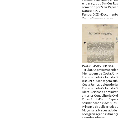
endereçado a Simões Rap
remetido por Silva Raposo
Data:
c. 1929
Fundo:
DCD - Documento
Duarte/Simões Raposo
Tipo Documental:
Docum
Página(s):
7
Pasta:
04506.008.014
Título:
Ao povo maçónico
Mensagem de Costa Júnio
Fraternidade Colonial à 
Assunto:
Mensagem subsc
Costa Júnior, delegado da
Fraternidade Colonial à 
Dieta. Críticas à administ
anterior Conselho da Or
Questão do Fundo Especi
Solidariedade e dos subsí
Princípio da solidariedad
Maçonaria. Necessidade
reorganização das finanç
Grande Oriente.