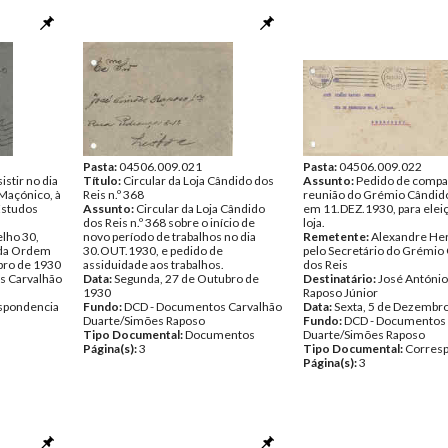
Pasta:
04506.009.021
Pasta:
04506.009.022
istir no dia
Título:
Circular da Loja Cândido dos
Assunto:
Pedido de compa
Maçónico, à
Reis n.º 368
reunião do Grémio Cândido
Estudos
Assunto:
Circular da Loja Cândido
em 11.DEZ.1930, para elei
dos Reis n.º 368 sobre o início de
loja.
lho 30,
novo período de trabalhos no dia
Remetente:
Alexandre Her
 da Ordem
30.OUT.1930, e pedido de
pelo Secretário do Grémio
bro de 1930
assiduidade aos trabalhos.
dos Reis
s Carvalhão
Data:
Segunda, 27 de Outubro de
Destinatário:
José Antóni
1930
Raposo Júnior
spondencia
Fundo:
DCD - Documentos Carvalhão
Data:
Sexta, 5 de Dezembr
Duarte/Simões Raposo
Fundo:
DCD - Documentos 
Tipo Documental:
Documentos
Duarte/Simões Raposo
Página(s):
3
Tipo Documental:
Corres
Página(s):
3