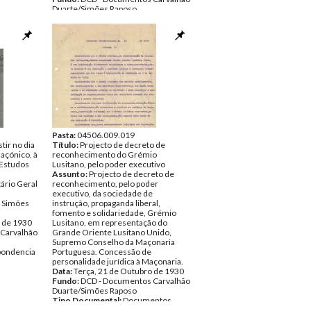
Duarte/Simões Raposo
Tipo Documental:
Documentos
Página(s):
4
Pasta:
04506.009.019
tir no dia
Título:
Projecto de decreto de
açónico, à
reconhecimento do Grémio
 Estudos
Lusitano, pelo poder executivo
Assunto:
Projecto de decreto de
ário Geral
reconhecimento, pelo poder
executivo, da sociedade de
o Simões
instrução, propaganda liberal,
fomento e solidariedade, Grémio
o de 1930
Lusitano, em representação do
Carvalhão
Grande Oriente Lusitano Unido,
Supremo Conselho da Maçonaria
pondencia
Portuguesa. Concessão de
personalidade jurídica à Maçonaria.
Data:
Terça, 21 de Outubro de 1930
Fundo:
DCD - Documentos Carvalhão
Duarte/Simões Raposo
Tipo Documental:
Documentos
Página(s):
4