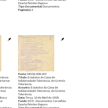
Duarte/Simões Raposo
Tipo Documental:
Documentos
Página(s):
2
Pasta:
04506.008.007
erância
Título:
Estatutos da Caixa de
e tornar
Solidariedade Tolerância, do Grémio
Tolerância
Tolerância
Assunto:
Estatutos da Caixa de
révia
Solidariedade Tolerância, do Grémio
Tolerância.
ltou a
Data:
Terça, 10 de Abril de 1928
nar
Fundo:
DCD - Documentos Carvalhão
Duarte/Simões Raposo
o entre o
Tipo Documental:
Documentos