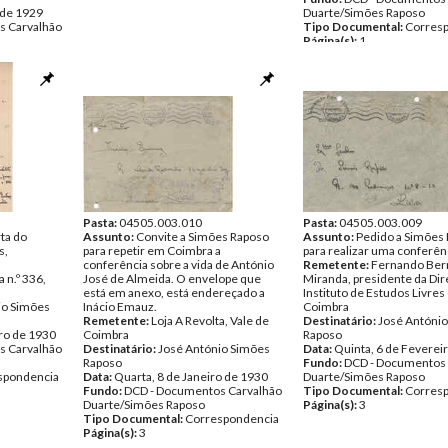
 de 1929
Duarte/Simões Raposo
s Carvalhão
Tipo Documental:
Corres
Página(s):
1
entos
Pasta:
04505.003.010
Pasta:
04505.003.009
ta do
Assunto:
Convite a Simões Raposo
Assunto:
Pedido a Simões
s,
para repetir em Coimbra a
para realizar uma conferên
conferência sobre a vida de António
Remetente:
Fernando Ber
a n.º 336,
José de Almeida. O envelope que
Miranda, presidente da Di
está em anexo, está endereçado a
Instituto de Estudos Livres
io Simões
Inácio Emauz.
Coimbra
Remetente:
Loja A Revolta, Vale de
Destinatário:
José Antóni
iro de 1930
Coimbra
Raposo
s Carvalhão
Destinatário:
José António Simões
Data:
Quinta, 6 de Feverei
Raposo
Fundo:
DCD - Documentos 
spondencia
Data:
Quarta, 8 de Janeiro de 1930
Duarte/Simões Raposo
Fundo:
DCD - Documentos Carvalhão
Tipo Documental:
Corres
Duarte/Simões Raposo
Página(s):
3
Tipo Documental:
Correspondencia
Página(s):
3