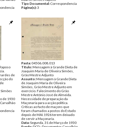
Tipo Documental:
Correspondencia
pondencia
Página(s):
3
Pasta:
04506.008.013
 Raposo
Título:
Mensagem à Grande Dieta de
cia.
Joaquim Maria de Oliveira Simões,
nardes de
Grão Mestre Adjunto
recção do
Assunto:
Mensagem à Grande Dieta
 de
de Joaquim Maria de Oliveira
Simões, Grão Mestre Adjunto em
o Simões
exercício. Falecimento do Grão
Mestre António José de Almeida.
ro de 1930
Necessidade de preparação da
Carvalhão
Maçonaria para a acção política.
Críticas ao facto de maçons que
pondencia
foram chamados a postos do Estado
depois de MAI.1926 terem deixado
de servir a Maçonaria.
Data:
Segunda, 31 de Março de 1930
Fundo:
DCD - Documentos Carvalhão