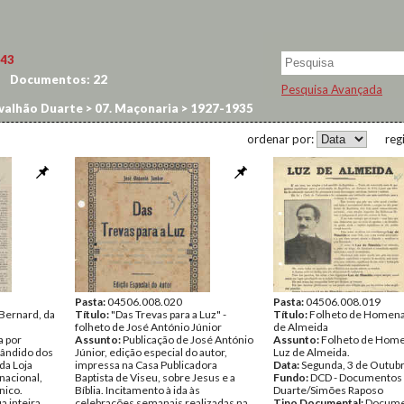
43
Documentos:
22
Pesquisa Avançada
valhão Duarte
>
07. Maçonaria
>
1927-1935
ordenar por:
reg
Pasta:
04506.008.020
Pasta:
04506.008.019
Bernard, da
Título:
"Das Trevas para a Luz" -
Título:
Folheto de Homena
folheto de José António Júnior
de Almeida
a por
Assunto:
Publicação de José António
Assunto:
Folheto de Hom
Cândido dos
Júnior, edição especial do autor,
Luz de Almeida.
da Loja
impressa na Casa Publicadora
Data:
Segunda, 3 de Outub
nacional,
Baptista de Viseu, sobre Jesus e a
Fundo:
DCD - Documentos 
nico.
Bíblia. Incitamento à ida às
Duarte/Simões Raposo
a inteira
celebrações semanais realizadas na
Tipo Documental:
Docume