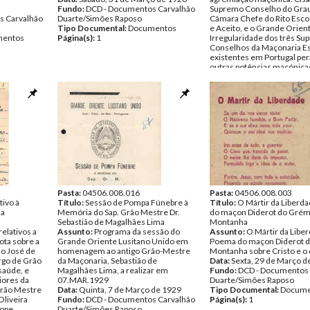
Fundo:
DCD - Documentos Carvalhão
Supremo Conselho do Grau
s Carvalhão
Duarte/Simões Raposo
Câmara Chefe do Rito Esco
Tipo Documental:
Documentos
e Aceito, e o Grande Orien
entos
Página(s):
1
Irregularidade dos três S
Conselhos da Maçonaria E
existentes em Portugal per
outras potências maçónicas
Data:
Sábado, 31 de Março
Fundo:
DCD - Documentos 
Duarte/Simões Raposo
Tipo Documental:
Docume
Página(s):
2
Pasta:
04506.008.016
Pasta:
04506.008.003
ivo à
Título:
Sessão de Pompa Fúnebre à
Título:
O Mártir da Liberd
da
Memória do Sap. Grão Mestre Dr.
do maçon Diderot do Grém
Sebastião de Magalhães Lima
Montanha
elativos a
Assunto:
Programa da sessão do
Assunto:
O Mártir da Libe
ota sobre a
Grande Oriente Lusitano Unido em
Poema do maçon Diderot 
io José de
homenagem ao antigo Grão-Mestre
Montanha sobre Cristo e o 
rgo de Grão
da Maçonaria, Sebastião de
Data:
Sexta, 29 de Março d
saúde, e
Magalhães Lima, a realizar em
Fundo:
DCD - Documentos 
iores da
07.MAR.1929
Duarte/Simões Raposo
Grão Mestre
Data:
Quinta, 7 de Março de 1929
Tipo Documental:
Docume
Oliveira
Fundo:
DCD - Documentos Carvalhão
Página(s):
1
lope
Duarte/Simões Raposo