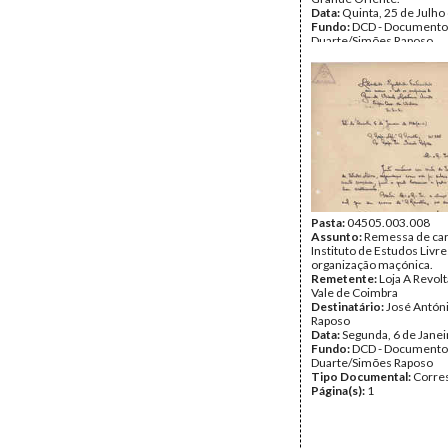
Data:
Quinta, 25 de Julho
Fundo:
DCD - Documento
Duarte/Simões Raposo
Tipo Documental:
Docum
Página(s):
8
Pasta:
04505.003.008
Assunto:
Remessa de car
Instituto de Estudos Livre
organização maçónica.
Remetente:
Loja A Revolt
Vale de Coimbra
Destinatário:
José Antón
Raposo
Data:
Segunda, 6 de Jane
Fundo:
DCD - Documento
Duarte/Simões Raposo
Tipo Documental:
Corre
Página(s):
1