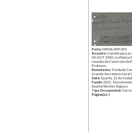
Pasta:
04506.009.020
Assunto:
Convite para ass
30.OUT.1930, no Palácio 
reunião da Comissão de 
Profanos.
Remetente:
Trindade Coe
Grande Secretário Geral
Data:
Quarta, 22 de Outu
Fundo:
DCD - Documento
Duarte/Simões Raposo
Tipo Documental:
Corre
Página(s):
3