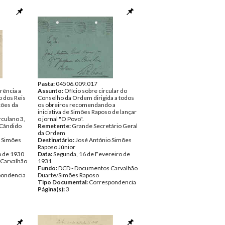
Pasta:
04506.009.017
rência a
Assunto:
Ofício sobre circular do
 dos Reis
Conselho da Ordem dirigida a todos
ções da
os obreiros recomendando a
iniciativa de Simões Raposo de lançar
culano 3,
o jornal "O Povo".
 Cândido
Remetente:
Grande Secretário Geral
da Ordem
o Simões
Destinatário:
José António Simões
Raposo Júnior
o de 1930
Data:
Segunda, 16 de Fevereiro de
Carvalhão
1931
Fundo:
DCD - Documentos Carvalhão
pondencia
Duarte/Simões Raposo
Tipo Documental:
Correspondencia
Página(s):
3