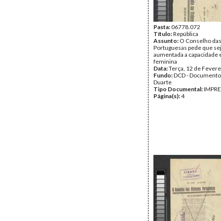
Pasta:
06778.072
Título:
República
Assunto:
O Conselho da
Portuguesas pede que se
aumentada a capacidade e
feminina
Data:
Terça, 12 de Fevere
Fundo:
DCD - Documento
Duarte
Tipo Documental:
IMPR
Página(s):
4