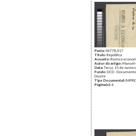
Pasta:
06778.017
Título:
República
Assunto:
Rumo à econom
Autor do artigo:
Manuel 
Data:
Terça, 15 de Janeir
Fundo:
DCD - Documento
Duarte
Tipo Documental:
IMPR
Página(s):
6