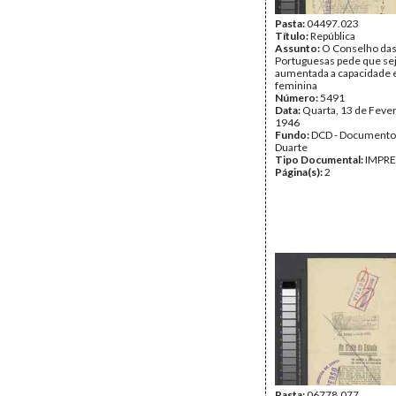
Pasta:
04497.023
Título:
República
Assunto:
O Conselho da
Portuguesas pede que se
aumentada a capacidade e
feminina
Número:
5491
Data:
Quarta, 13 de Fever
1946
Fundo:
DCD - Documento
Duarte
Tipo Documental:
IMPR
Página(s):
2
Pasta:
06778.077