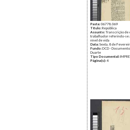
Pasta:
06778.069
Título:
República
Assunto:
Transcrição de 
trabalhador referindo-se 
nível de vida
Data:
Sexta, 8 de Feverei
Fundo:
DCD - Documento
Duarte
Tipo Documental:
IMPR
Página(s):
4