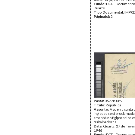
Fundo:
DCD - Documento
Duarte
Tipo Documental:
IMPR
Página(s):
2
Pasta:
06778.089
Título:
República
Assunto:
A guerra santa 
ingleses será proclamada
amanhã no Egipto pelos e
trabalhadores
Data:
Quarta, 27 de Fever
1946
Fundo:
DCD - Documento