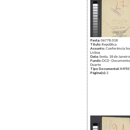
Pasta:
06778.018
Título:
República
Assunto:
Conferência Soc
Lisboa
Data:
Sexta, 18 de Janeir
Fundo:
DCD - Documento
Duarte
Tipo Documental:
IMPR
Página(s):
2