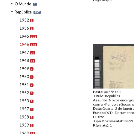
O Mundo
1
República
497
1932
1
1936
1
1945
201
1946
178
1947
28
1948
11
1949
7
1950
3
1951
7
Pasta:
06778.002
1952
4
Título:
República
Assunto:
Novos encargos
1953
1
com o «Fundo de Socorro 
Data:
Quarta, 2 de Janeir
1957
4
Fundo:
DCD - Documento
1958
Duarte
3
Tipo Documental:
IMPR
1959
Página(s):
1
2
1960
13