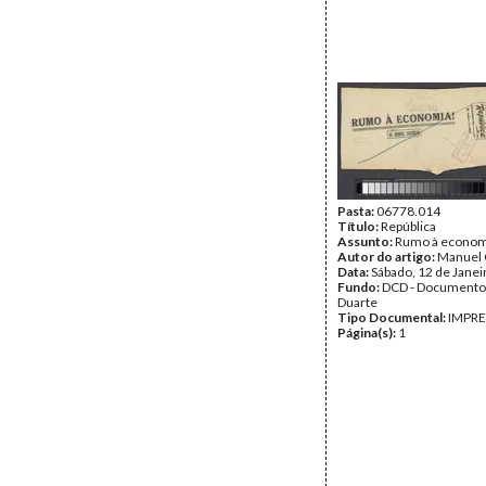
Pasta:
06778.014
Título:
República
Assunto:
Rumo à econom
Autor do artigo:
Manuel 
Data:
Sábado, 12 de Janei
Fundo:
DCD - Documento
Duarte
Tipo Documental:
IMPR
Página(s):
1