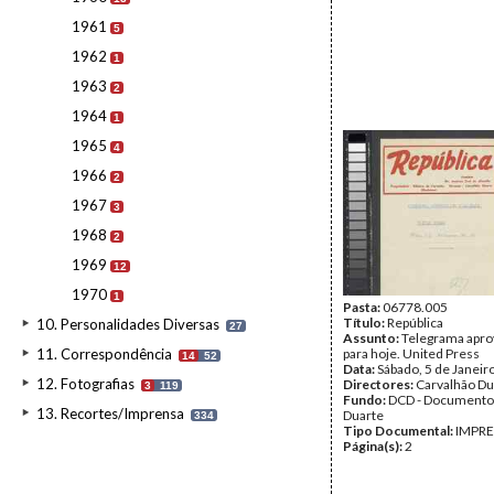
1961
5
1962
1
1963
2
1964
1
1965
4
1966
2
1967
3
1968
2
1969
12
1970
1
Pasta:
06778.005
Título:
República
10. Personalidades Diversas
27
Assunto:
Telegrama apro
11. Correspondência
para hoje. United Press
14
52
Data:
Sábado, 5 de Janeir
12. Fotografias
Directores:
Carvalhão Du
3
119
Fundo:
DCD - Documento
13. Recortes/Imprensa
Duarte
334
Tipo Documental:
IMPR
Página(s):
2