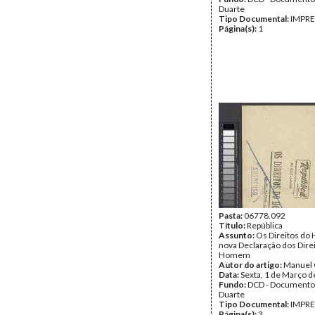
Duarte
Tipo Documental:
IMPR
Página(s):
1
Pasta:
06778.092
Título:
República
Assunto:
Os Direitos d
nova Declaração dos Dire
Homem
Autor do artigo:
Manuel 
Data:
Sexta, 1 de Março 
Fundo:
DCD - Documento
Duarte
Tipo Documental:
IMPR
Página(s):
3