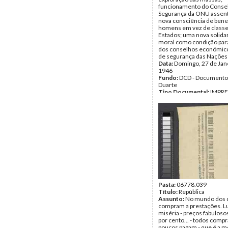
funcionamento do Conse
Segurança da ONU assen
nova consciência de bene
homens em vez de classe
Estados; uma nova solida
moral como condição para
dos conselhos económico 
de segurança das Nações
Data:
Domingo, 27 de Jan
1946
Fundo:
DCD - Documento
Duarte
Tipo Documental:
IMPR
Página(s):
6
Pasta:
06778.039
Título:
República
Assunto:
No mundo dos 
compram a prestações. L
miséria - preços fabuloso
por cento... - todos com
poucos pagam - que é a m