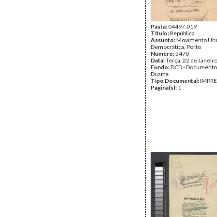
Pasta:
04497.019
Título:
República
Assunto:
Movimento Un
Democrática. Porto
Número:
5470
Data:
Terça, 22 de Janeir
Fundo:
DCD - Documento
Duarte
Tipo Documental:
IMPR
Página(s):
1