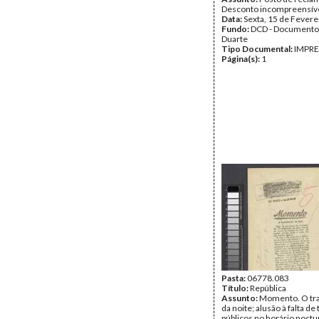
Desconto incompreensív
Data:
Sexta, 15 de Fevere
Fundo:
DCD - Documento
Duarte
Tipo Documental:
IMPR
Página(s):
1
Pasta:
06778.083
Título:
República
Assunto:
Momento. O tr
da noite; alusão à falta de
públicos no horário noct