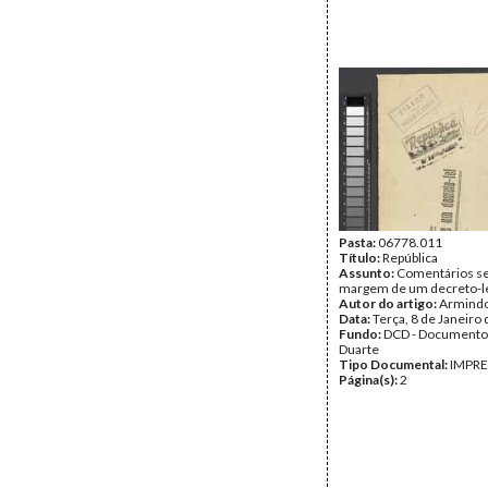
Pasta:
06778.011
Título:
República
Assunto:
Comentários se
margem de um decreto-l
Autor do artigo:
Armindo
Data:
Terça, 8 de Janeiro
Fundo:
DCD - Documento
Duarte
Tipo Documental:
IMPR
Página(s):
2