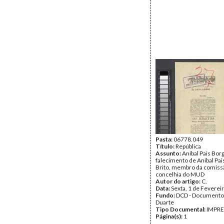
Pasta:
06778.049
Título:
República
Assunto:
Aníbal Pais Borg
falecimento de Aníbal Pai
Brito, membro da comiss
concelhia do MUD
Autor do artigo:
C.
Data:
Sexta, 1 de Feverei
Fundo:
DCD - Documento
Duarte
Tipo Documental:
IMPR
Página(s):
1