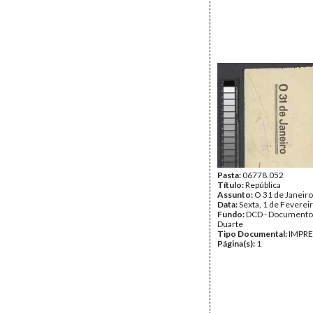
Pasta:
06778.052
Título:
República
Assunto:
O 31 de Janeiro
Data:
Sexta, 1 de Feverei
Fundo:
DCD - Documento
Duarte
Tipo Documental:
IMPR
Página(s):
1