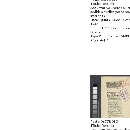
Título:
República
Assunto:
Ao Chefe do Est
pedida a publicação da nov
Imprensa
Data:
Quinta, 14 de Fever
1946
Fundo:
DCD - Documento
Duarte
Tipo Documental:
IMPR
Página(s):
1
Pasta:
06778.080
Título:
República
Assunto:
Posto de recla