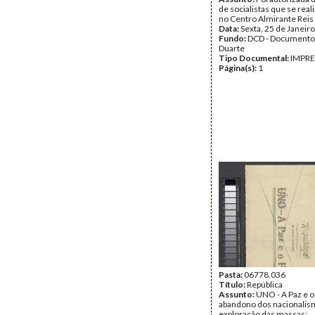
de socialistas que se rea
no Centro Almirante Reis
Data:
Sexta, 25 de Janeir
Fundo:
DCD - Documento
Duarte
Tipo Documental:
IMPR
Página(s):
1
Pasta:
06778.036
Título:
República
Assunto:
UNO - A Paz e o
abandono dos nacionalis
exploração das massas;