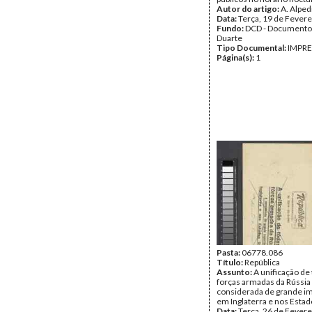
Autor do artigo:
A. Alped
Data:
Terça, 19 de Fevere
Fundo:
DCD - Documento
Duarte
Tipo Documental:
IMPR
Página(s):
1
Pasta:
06778.086
Título:
República
Assunto:
A unificação de
forças armadas da Rússia
considerada de grande i
em Inglaterra e nos Esta
Data:
Terça, 26 de Fevere