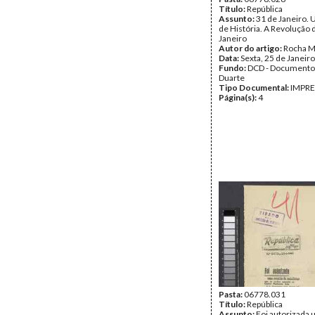
Título:
República
Assunto:
31 de Janeiro. 
de História. A Revolução 
Janeiro
Autor do artigo:
Rocha M
Data:
Sexta, 25 de Janeir
Fundo:
DCD - Documento
Duarte
Tipo Documental:
IMPR
Página(s):
4
Pasta:
06778.031
Título:
República
Assunto:
Foi autorizada