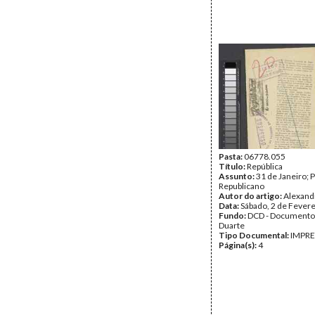
Pasta:
06778.055
Título:
República
Assunto:
31 de Janeiro; 
Republicano
Autor do artigo:
Alexand
Data:
Sábado, 2 de Fever
Fundo:
DCD - Documento
Duarte
Tipo Documental:
IMPR
Página(s):
4