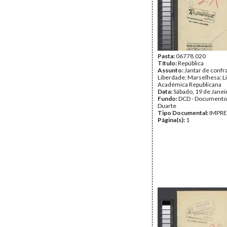
Pasta:
06778.020
Título:
República
Assunto:
Jantar de confr
Liberdade; Marselhesa; L
Académica Republicana
Data:
Sábado, 19 de Janei
Fundo:
DCD - Documento
Duarte
Tipo Documental:
IMPR
Página(s):
1