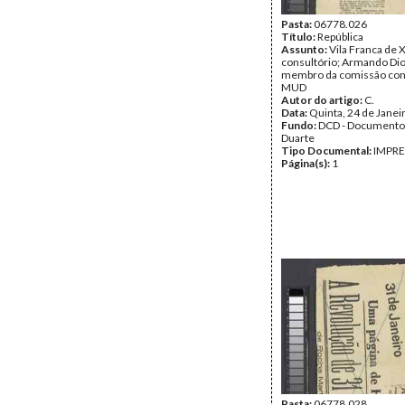
Pasta:
06778.026
Título:
República
Assunto:
Vila Franca de 
consultório; Armando Dio
membro da comissão con
MUD
Autor do artigo:
C.
Data:
Quinta, 24 de Janei
Fundo:
DCD - Documento
Duarte
Tipo Documental:
IMPR
Página(s):
1
Pasta:
06778.028