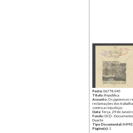
Pasta:
06778.045
Título:
República
Assunto:
Os japoneses r
reclamações dos trabalh
contra as injustiças
Data:
Terça, 29 de Janeir
Fundo:
DCD - Documento
Duarte
Tipo Documental:
IMPR
Página(s):
1