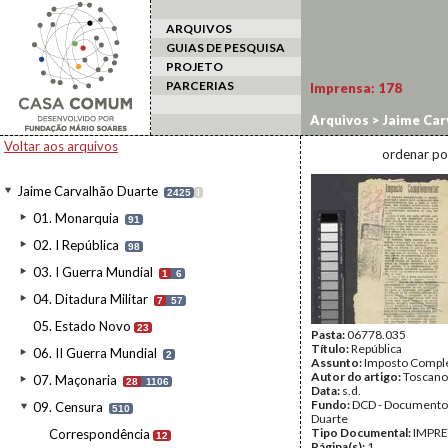
ARQUIVOS
GUIAS DE PESQUISA
PROJETO
PARCERIAS
Imprensa:
178
Arquivos
>
Jaime Car
Voltar aos arquivos
ordenar po
Jaime Carvalhão Duarte
2425
I
01. Monarquia
91
02. I República
98
03. I Guerra Mundial
1
6
04. Ditadura Militar
7
57
05. Estado Novo
23
Pasta:
06778.035
Título:
República
06. II Guerra Mundial
2
Assunto:
Imposto Compl
Autor do artigo:
Toscano
07. Maçonaria
28
1106
Data:
s.d.
Fundo:
DCD - Documento
09. Censura
510
Duarte
Tipo Documental:
IMPR
Correspondência
12
Página(s):
1