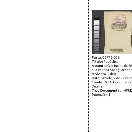
Pasta:
06778.058
Título:
República
Assunto:
O príncipe de 
sua esposa são aguardado
tarde em Lisboa
Data:
Sábado, 2 de Fever
Fundo:
DCD - Documento
Duarte
Tipo Documental:
IMPR
Página(s):
1