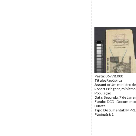
Pasta:
06778.008
Título:
República
Assunto:
Um ministro de
Robert Pringent, ministro
População
Data:
Segunda, 7 de Jane
Fundo:
DCD - Documento
Duarte
Tipo Documental:
IMPR
Página(s):
1