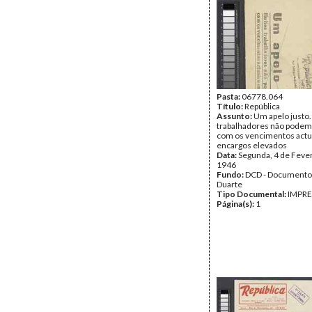
Pasta:
06778.064
Título:
República
Assunto:
Um apelo justo.
trabalhadores não podem
com os vencimentos actu
encargos elevados
Data:
Segunda, 4 de Feve
1946
Fundo:
DCD - Documento
Duarte
Tipo Documental:
IMPR
Página(s):
1