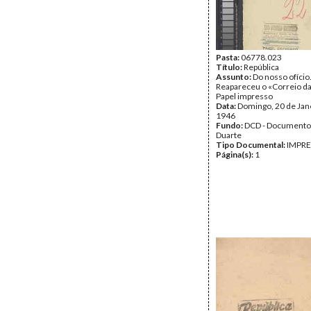
Pasta:
06778.023
Título:
República
Assunto:
Do nosso ofício
Reapareceu o «Correio da
Papel impresso
Data:
Domingo, 20 de Jan
1946
Fundo:
DCD - Documento
Duarte
Tipo Documental:
IMPR
Página(s):
1