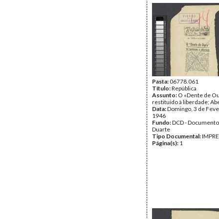
Pasta:
06778.061
Título:
República
Assunto:
O «Dente de Ou
restituido à liberdade; Ab
Data:
Domingo, 3 de Feve
1946
Fundo:
DCD - Documento
Duarte
Tipo Documental:
IMPR
Página(s):
1