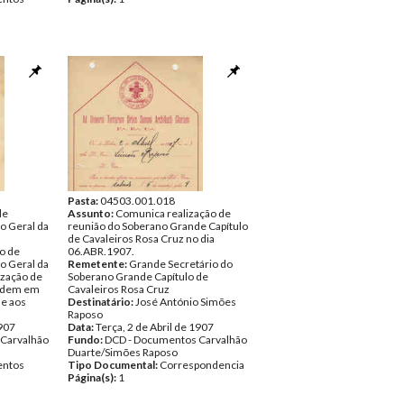
Pasta:
04503.001.018
de
Assunto:
Comunica realização de
o Geral da
reunião do Soberano Grande Capítulo
de Cavaleiros Rosa Cruz no dia
to de
06.ABR.1907.
o Geral da
Remetente:
Grande Secretário do
zação de
Soberano Grande Capítulo de
Ordem em
Cavaleiros Rosa Cruz
se aos
Destinatário:
José António Simões
Raposo
1907
Data:
Terça, 2 de Abril de 1907
Carvalhão
Fundo:
DCD - Documentos Carvalhão
Duarte/Simões Raposo
ntos
Tipo Documental:
Correspondencia
Página(s):
1