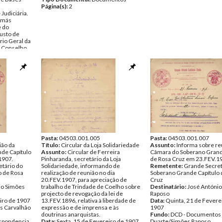
Página(s):
2
 Judiciária.
Tomás
e do
usto de
io Geral da
 Conselho
nte à
legislatura
s Carvalhão
entos
Pasta:
04503.001.005
Pasta:
04503.001.007
ão da
Título:
Circular da Loja Solidariedade
Assunto:
Informa sobre re
de Capítulo
Assunto:
Circular de Ferreira
Câmara do Soberano Grand
1907.
Pinharanda, secretário da Loja
de Rosa Cruz em 23.FEV.1
tário do
Solidariedade, informando de
Remetente:
Grande Secret
o de Rosa
realização de reunião no dia
Soberano Grande Capítulo 
20.FEV.1907, para apreciação de
Cruz
io Simões
trabalho de Trindade de Coelho sobre
Destinatário:
José Antóni
projecto de revogação da lei de
Raposo
iro de 1907
13.FEV.1896, relativa à liberdade de
Data:
Quinta, 21 de Fevere
s Carvalhão
expressão e de imprensa e às
1907
doutrinas anarquistas.
Fundo:
DCD - Documentos 
spondencia
Data:
Sexta, 15 de Fevereiro de 1907
Duarte/Simões Raposo