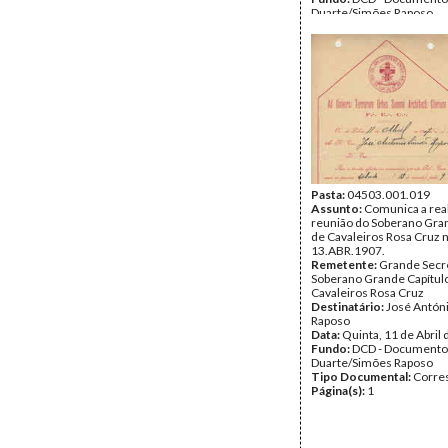
Duarte/Simões Raposo
Tipo Documental:
Docum
Página(s):
2
Pasta:
04503.001.019
Assunto:
Comunica a rea
reunião do Soberano Gra
de Cavaleiros Rosa Cruz n
13.ABR.1907.
Remetente:
Grande Secre
Soberano Grande Capítul
Cavaleiros Rosa Cruz
Destinatário:
José Antón
Raposo
Data:
Quinta, 11 de Abril
Fundo:
DCD - Documento
Duarte/Simões Raposo
Tipo Documental:
Corre
Página(s):
1