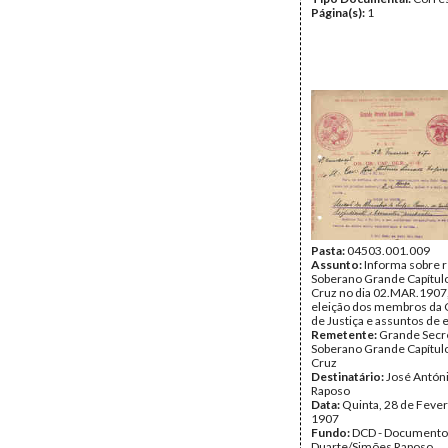
Página(s):
1
Pasta:
04503.001.009
Assunto:
Informa sobre 
Soberano Grande Capítul
Cruz no dia 02.MAR.1907,
eleição dos membros da
de Justiça e assuntos de 
Remetente:
Grande Secre
Soberano Grande Capítul
Cruz
Destinatário:
José Antón
Raposo
Data:
Quinta, 28 de Fever
1907
Fundo:
DCD - Documento
Duarte/Simões Raposo