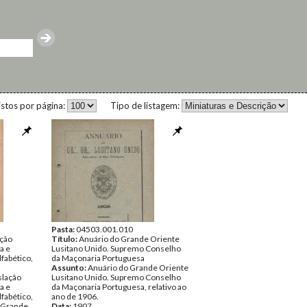
istos por página:
Tipo de listagem:
Pasta:
04503.001.010
ação
Título:
Anuário do Grande Oriente
a e
Lusitano Unido. Supremo Conselho
fabético,
da Maçonaria Portuguesa
Assunto:
Anuário do Grande Oriente
slação
Lusitano Unido. Supremo Conselho
a e
da Maçonaria Portuguesa, relativo ao
fabético,
ano de 1906.
, Grande
Data:
1907