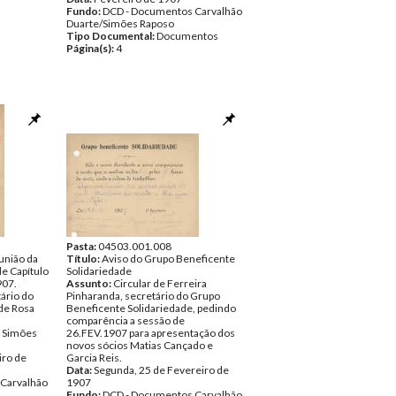
Fundo:
DCD - Documentos Carvalhão
Duarte/Simões Raposo
Tipo Documental:
Documentos
Página(s):
4
Pasta:
04503.001.008
união da
Título:
Aviso do Grupo Beneficente
e Capítulo
Solidariedade
907.
Assunto:
Circular de Ferreira
ário do
Pinharanda, secretário do Grupo
de Rosa
Beneficente Solidariedade, pedindo
comparência a sessão de
o Simões
26.FEV.1907 para apresentação dos
novos sócios Matias Cançado e
iro de
Garcia Reis.
Data:
Segunda, 25 de Fevereiro de
Carvalhão
1907
Fundo:
DCD - Documentos Carvalhão