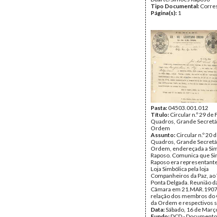
Tipo Documental:
Corre
Página(s):
1
Pasta:
04503.001.012
Título:
Circular n.º 29 de
Quadros, Grande Secretár
Ordem
Assunto:
Circular n.º 20 
Quadros, Grande Secretár
Ordem, endereçada a Si
Raposo. Comunica que S
Raposo era representant
Loja Simbólica pela loja
Companheiros da Paz, ao 
Ponta Delgada. Reunião d
Câmara em 21.MAR.1907.
relação dos membros do
da Ordem e respectivos s
Data:
Sábado, 16 de Març
Fundo:
DCD - Documento