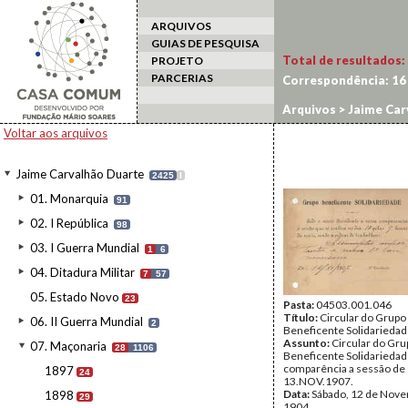
ARQUIVOS
GUIAS DE PESQUISA
Total de resultados:
PROJETO
PARCERIAS
Correspondência:
16
Arquivos
>
Jaime Car
Voltar aos arquivos
Jaime Carvalhão Duarte
2425
I
01. Monarquia
91
02. I República
98
03. I Guerra Mundial
1
6
04. Ditadura Militar
7
57
05. Estado Novo
23
Pasta:
04503.001.046
Título:
Circular do Grupo
06. II Guerra Mundial
2
Beneficente Solidarieda
Assunto:
Circular do Gru
07. Maçonaria
28
1106
Beneficente Solidariedad
comparência a sessão de
1897
24
13.NOV.1907.
Data:
Sábado, 12 de Nov
1898
29
1904