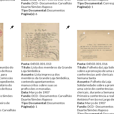
Fundo:
DCD - Documentos Carvalhão
Tipo Documental:
Corres
Duarte/Simões Raposo
Página(s):
1
Tipo Documental:
Documentos
Página(s):
6
Pasta:
04503.001.013
Pasta:
04503.001.016
reunião do
Título:
Lista dos membros da Grande
Título:
Folheto da Loja Sol
o de Rosa
Loja Simbólica
sobre a promoção de uma s
 para
Assunto:
Lista impressa dos
conferências anti-clericais
 Comissão
membros da Grande Loja Simbólica,
Semana Santa
expediente.
contendo apontamentos
Assunto:
Folheto da Loja
tário do
manuscritos sobre suas as
Solidariedade sobre a pro
o de Rosa
profissões e moradas.
uma série de conferências 
Data:
Março de 1907
clericais, durante a Semana
io Simões
Fundo:
DCD - Documentos Carvalhão
Primeira conferência a real
Duarte/Simões Raposo
António Ferrão no Largo de 
eiro de
Tipo Documental:
Documentos
Data:
Março de 1907
Página(s):
1
Fundo:
DCD - Documentos 
s Carvalhão
Duarte/Simões Raposo
Tipo Documental:
Docume