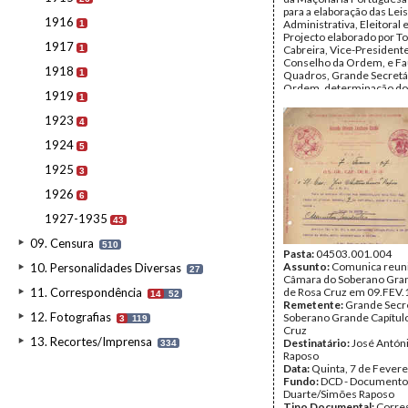
para a elaboração das Leis
1916
Administrativa, Eleitoral e
1
Projecto elaborado por 
1917
1
Cabreira, Vice-President
Conselho da Ordem, e Fa
1918
1
Quadros, Grande Secretár
Ordem, determinação do
1919
1
da Ordem, para ser prese
Grande Loja Simbólica na 
1923
4
de 1907.
Data:
1907
1924
5
Fundo:
DCD - Documento
Duarte/Simões Raposo
1925
3
Tipo Documental:
Docum
Página(s):
40
1926
6
1927-1935
43
09. Censura
510
Pasta:
04503.001.004
Assunto:
Comunica reuni
10. Personalidades Diversas
27
Câmara do Soberano Gran
11. Correspondência
de Rosa Cruz em 09.FEV.
14
52
Remetente:
Grande Secre
12. Fotografias
Soberano Grande Capítul
3
119
Cruz
13. Recortes/Imprensa
Destinatário:
José Antón
334
Raposo
Data:
Quinta, 7 de Fevere
Fundo:
DCD - Documento
Duarte/Simões Raposo
Tipo Documental:
Corre