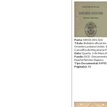
Pasta:
04503.001.026
Título:
Boletim oficial d
Oriente Lusitano Unido.
Conselho da Maçonaria P
Data:
Quarta, 1 de Maio 
Fundo:
DCD - Documento
Duarte/Simões Raposo
Tipo Documental:
IMPR
Página(s):
36