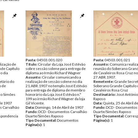
entos
Pasta:
04503.001.020
Pasta:
04503.001.021
lização de
Título:
Circular da Loja José Estêvão
Assunto:
Comunica realiz
nde Capítulo
sobre sessão solene para entrega de
reunião do Soberano Grand
o dia
diploma ao Irmão Richard Wagner
de Cavaleiros Rosa Cruz no
Assunto:
Circular comunicando a
27.ABR.1907.
tário do
realização de sessão solene no dia
Remetente:
Grande Secret
o de
21.ABR.1907 no templo José Estêvão
Soberano Grande Capítulo 
para entrega de diploma de membro
Cavaleiros Rosa Cruz
io Simões
honorário da Loja José Estêvão n.º
Destinatário:
José Antóni
199 ao irmão Richard Wagner da loja
Raposo
 de 1907
Gil Vicente.
Data:
Quinta, 25 de Abril d
s Carvalhão
Data:
Domingo, 14 de Abril de 1907
Fundo:
DCD - Documentos 
Fundo:
DCD - Documentos Carvalhão
Duarte/Simões Raposo
spondencia
Duarte/Simões Raposo
Tipo Documental:
Corres
Tipo Documental:
Documentos
Página(s):
1
Página(s):
1