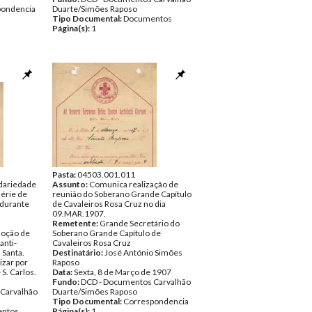
pondencia
Duarte/Simões Raposo
Tipo Documental:
Documentos
Página(s):
1
Pasta:
04503.001.011
idariedade
Assunto:
Comunica realização de
érie de
reunião do Soberano Grande Capítulo
 durante
de Cavaleiros Rosa Cruz no dia
09.MAR.1907.
Remetente:
Grande Secretário do
moção de
Soberano Grande Capítulo de
anti-
Cavaleiros Rosa Cruz
 Santa.
Destinatário:
José António Simões
izar por
Raposo
S. Carlos.
Data:
Sexta, 8 de Março de 1907
Fundo:
DCD - Documentos Carvalhão
Carvalhão
Duarte/Simões Raposo
Tipo Documental:
Correspondencia
ntos
Página(s):
1