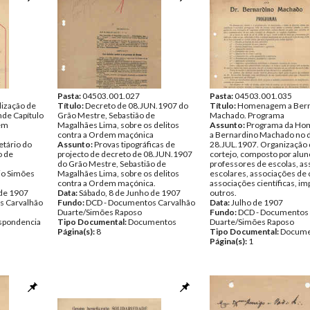
Pasta:
04503.001.027
Pasta:
04503.001.035
lização de
Título:
Decreto de 08.JUN.1907 do
Título:
Homenagem a Bern
nde Capítulo
Grão Mestre, Sebastião de
Machado. Programa
 em
Magalhães Lima, sobre os delitos
Assunto:
Programa da H
contra a Ordem maçónica
a Bernardino Machado no d
tário do
Assunto:
Provas tipográficas de
28.JUL.1907. Organização
o de
projecto de decreto de 08.JUN.1907
cortejo, composto por alun
do Grão Mestre, Sebastião de
professores de escolas, a
io Simões
Magalhães Lima, sobre os delitos
escolares, associações de 
contra a Ordem maçónica.
associações científicas, i
 de 1907
Data:
Sábado, 8 de Junho de 1907
outros.
s Carvalhão
Fundo:
DCD - Documentos Carvalhão
Data:
Julho de 1907
Duarte/Simões Raposo
Fundo:
DCD - Documentos 
spondencia
Tipo Documental:
Documentos
Duarte/Simões Raposo
Página(s):
8
Tipo Documental:
Docume
Página(s):
1