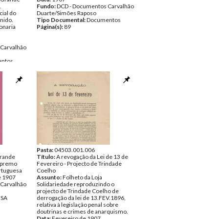
.
Fundo:
DCD - Documentos Carvalhão
ial do
Duarte/Simões Raposo
nido.
Tipo Documental:
Documentos
onaria
Página(s):
89
Carvalhão
ntos
Pasta:
04503.001.006
Grande
Título:
A revogação da Lei de 13 de
Supremo
Fevereiro - Projecto de Trindade
rtuguesa
Coelho
e 1907
Assunto:
Folheto da Loja
Carvalhão
Solidariedade reproduzindo o
projecto de Trindade Coelho de
NSA
derrogação da lei de 13.FEV.1896,
relativa à legislação penal sobre
doutrinas e crimes de anarquismo.
Data:
Fevereiro de 1907