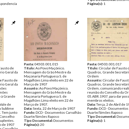
spondencia
Página(s):
1
Pasta:
04503.001.015
Pasta:
04503.001.017
 Fausto de
Título:
Ao Povo Maçónico.
Título:
Circular de Fausto 
io Geral da
Mensagem do Grão Mestre da
Quadros, Grande Secretári
Maçonaria Portuguesa S. de
Ordem
de Fausto de
Magalhães Lima eleito em 22 de
Assunto:
Circular de Faus
io Geral da
Março de 1907
Quadros, Grande Secretári
mões
Assunto:
Ao Povo Maçónico.
Ordem, comunicando reali
imões
Mensagem do Grão Mestre da
reunião do Conselho da 
e à Grande
Maçonaria Portuguesa S. de
05.ABR.1907, para dar pos
Magalhães Lima eleito em 22 de
membros eleitos.
Vale de
Março de 1907.
Data:
Terça, 2 de Abril de 
a Sublime
Data:
Sexta, 22 de Março de 1907
Fundo:
DCD - Documentos 
 Tem junto
Fundo:
DCD - Documentos Carvalhão
Duarte/Simões Raposo
 Conselho
Duarte/Simões Raposo
Tipo Documental:
Docume
uplentes.
Tipo Documental:
Documentos
Página(s):
1
o de 1907
Página(s):
20
s Carvalhão