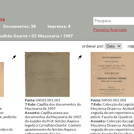
58
Documentos:
38
Imprensa:
4
Pesquisa Avançada
valhão Duarte
>
07. Maçonaria
>
1907
ordenar por:
reg
Pasta:
04503.001.001
Pasta:
04503.001.003
Título:
Capilha dos documentos da
Título:
Colecção da Legisl
de
Maçonaria de 1907
Maçónica Dispersa. Anotad
po
Assunto:
Capilha anexa aos
seguida de um reportório al
e, pedindo
documentos da Maçonaria de 1907,
pelo Ir. Fausto de Quadros
do espólio do Prof. Simões Raposo
Assunto:
Colecção da Legi
legado a Carvalhão Duarte. Contém
Maçónica Dispersa. Anotad
embro de
apontamento de Simões Raposo
seguida de um reportório al
sobre resposta da Loja
pelo Ir. Fausto de Quadros