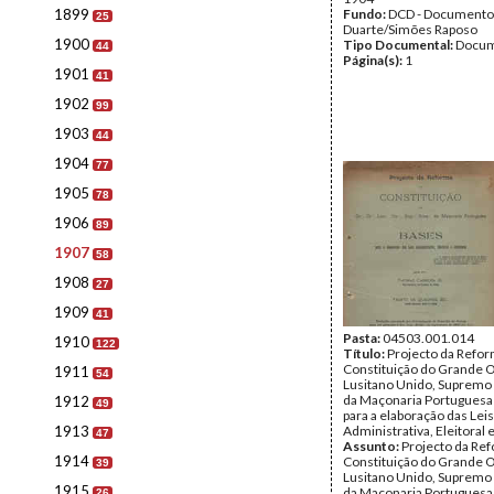
1899
Fundo:
DCD - Documento
25
Duarte/Simões Raposo
1900
Tipo Documental:
Docum
44
Página(s):
1
1901
41
1902
99
1903
44
1904
77
1905
78
1906
89
1907
58
1908
27
1909
41
Pasta:
04503.001.014
1910
122
Título:
Projecto da Refor
Constituição do Grande 
1911
54
Lusitano Unido, Supremo
da Maçonaria Portuguesa
1912
49
para a elaboração das Leis
1913
Administrativa, Eleitoral e
47
Assunto:
Projecto da Re
1914
Constituição do Grande 
39
Lusitano Unido, Supremo
1915
da Maçonaria Portuguesa
26