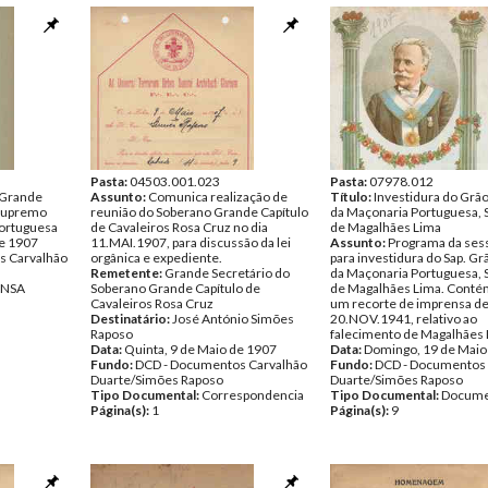
Pasta:
04503.001.023
Pasta:
07978.012
o Grande
Assunto:
Comunica realização de
Título:
Investidura do Grã
 Supremo
reunião do Soberano Grande Capítulo
da Maçonaria Portuguesa, 
ortuguesa
de Cavaleiros Rosa Cruz no dia
de Magalhães Lima
de 1907
11.MAI.1907, para discussão da lei
Assunto:
Programa da ses
s Carvalhão
orgânica e expediente.
para investidura do Sap. G
Remetente:
Grande Secretário do
da Maçonaria Portuguesa, 
ENSA
Soberano Grande Capítulo de
de Magalhães Lima. Conté
Cavaleiros Rosa Cruz
um recorte de imprensa d
Destinatário:
José António Simões
20.NOV.1941, relativo ao
Raposo
falecimento de Magalhães 
Data:
Quinta, 9 de Maio de 1907
Data:
Domingo, 19 de Maio
Fundo:
DCD - Documentos Carvalhão
Fundo:
DCD - Documentos 
Duarte/Simões Raposo
Duarte/Simões Raposo
Tipo Documental:
Correspondencia
Tipo Documental:
Docume
Página(s):
1
Página(s):
9