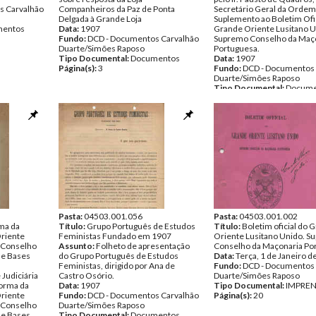
s Carvalhão
Companheiros da Paz de Ponta
Secretário Geral da Ordem
Delgada à Grande Loja
Suplemento ao Boletim Ofic
entos
Data:
1907
Grande Oriente Lusitano U
Fundo:
DCD - Documentos Carvalhão
Supremo Conselho da Maç
Duarte/Simões Raposo
Portuguesa.
Tipo Documental:
Documentos
Data:
1907
Página(s):
3
Fundo:
DCD - Documentos 
Duarte/Simões Raposo
Tipo Documental:
Docume
Página(s):
16
Pasta:
04503.001.056
Pasta:
04503.001.002
ma da
Título:
Grupo Português de Estudos
Título:
Boletim oficial do 
Oriente
Feministas Fundado em 1907
Oriente Lusitano Unido. 
 Conselho
Assunto:
Folheto de apresentação
Conselho da Maçonaria Po
 e Bases
do Grupo Português de Estudos
Data:
Terça, 1 de Janeiro d
Feministas, dirigido por Ana de
Fundo:
DCD - Documentos 
 Judiciária
Castro Osório.
Duarte/Simões Raposo
forma da
Data:
1907
Tipo Documental:
IMPRE
Oriente
Fundo:
DCD - Documentos Carvalhão
Página(s):
20
 Conselho
Duarte/Simões Raposo
 e Bases
Tipo Documental:
Documentos