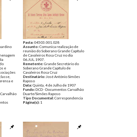
Pasta:
04503.001.028
ardino
Assunto:
Comunica realização de
reunião do Soberano Grande Capítulo
omenagem
de Cavaleiros Rosa Cruz no dia
ia
06.JUL.1907.
 do
Remetente:
Grande Secretário do
os e
Soberano Grande Capítulo de
ssociações
Cavaleiros Rosa Cruz
classe,
Destinatário:
José António Simões
mprensa e
Raposo
Data:
Quinta, 4 de Julho de 1907
Fundo:
DCD - Documentos Carvalhão
Carvalhão
Duarte/Simões Raposo
Tipo Documental:
Correspondencia
ntos
Página(s):
1