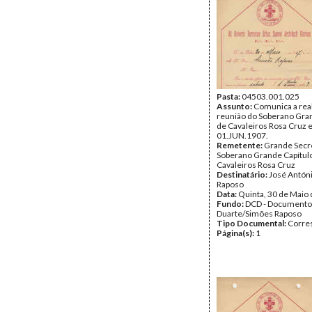
Pasta:
04503.001.025
Assunto:
Comunica a rea
reunião do Soberano Gra
de Cavaleiros Rosa Cruz
01.JUN.1907.
Remetente:
Grande Secre
Soberano Grande Capítul
Cavaleiros Rosa Cruz
Destinatário:
José Antón
Raposo
Data:
Quinta, 30 de Maio
Fundo:
DCD - Documento
Duarte/Simões Raposo
Tipo Documental:
Corre
Página(s):
1