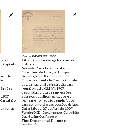
Pasta:
04503.001.022
ação de
Título:
Circular da Liga Nacional de
e Capítulo
Instrução
 dia
Assunto:
Circular subscrita por
Consiglieri Pedroso, M. Borges
ário do
Grainha, Rui T. Palhinha, Tomás
de
Cabreira e Trindade Coelho. Convite
da Liga Nacional de Instrução para
o Simões
reunião no dia 02.MAI.1907
destinada à troca de impressões
e 1907
sobre os trabalhos realizados e a
Carvalhão
realizar e nomeação de indivíduos
para constituição das secções da Liga.
pondencia
Data:
Sábado, 27 de Abril de 1907
Fundo:
DCD - Documentos Carvalhão
Duarte/Simões Raposo
Tipo Documental:
Documentos
Página(s):
2