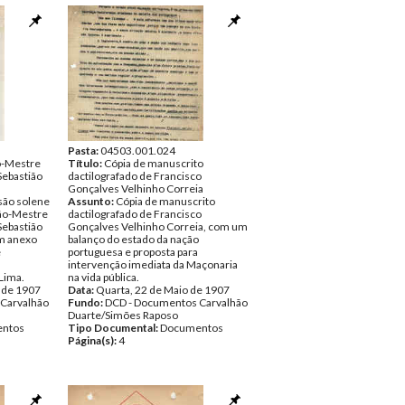
Pasta:
04503.001.024
o-Mestre
Título:
Cópia de manuscrito
Sebastião
dactilografado de Francisco
Gonçalves Velhinho Correia
são solene
Assunto:
Cópia de manuscrito
rão-Mestre
dactilografado de Francisco
Sebastião
Gonçalves Velhinho Correia, com um
m anexo
balanço do estado da nação
e
portuguesa e proposta para
intervenção imediata da Maçonaria
Lima.
na vida pública.
 de 1907
Data:
Quarta, 22 de Maio de 1907
Carvalhão
Fundo:
DCD - Documentos Carvalhão
Duarte/Simões Raposo
ntos
Tipo Documental:
Documentos
Página(s):
4