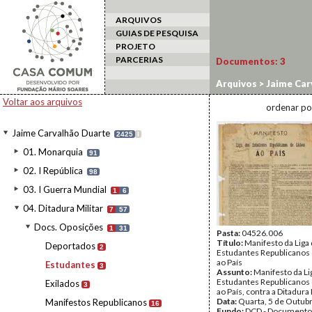
ARQUIVOS
GUIAS DE PESQUISA
PROJETO
PARCERIAS
Documentos:
3
Arquivos
>
Jaime Car
Voltar aos arquivos
ordenar po
Jaime Carvalhão Duarte
2425
I
01. Monarquia
91
02. I República
98
03. I Guerra Mundial
1
6
04. Ditadura Militar
7
57
Docs. Oposições
1
31
Pasta:
04526.006
Título:
Manifesto da Liga
Deportados
2
Estudantes Republicanos 
ao País
Estudantes
3
Assunto:
Manifesto da Li
Estudantes Republicanos 
Exilados
3
ao País, contra a Ditadura 
Data:
Quarta, 5 de Outub
Manifestos Republicanos
16
Fundo:
DCD - Documento