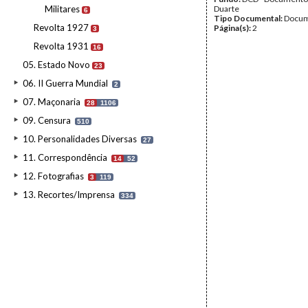
Militares
Duarte
6
Tipo Documental:
Docum
Revolta 1927
Página(s):
2
3
Revolta 1931
16
05. Estado Novo
23
06. II Guerra Mundial
2
07. Maçonaria
28
1106
09. Censura
510
10. Personalidades Diversas
27
11. Correspondência
14
52
12. Fotografias
3
119
13. Recortes/Imprensa
334