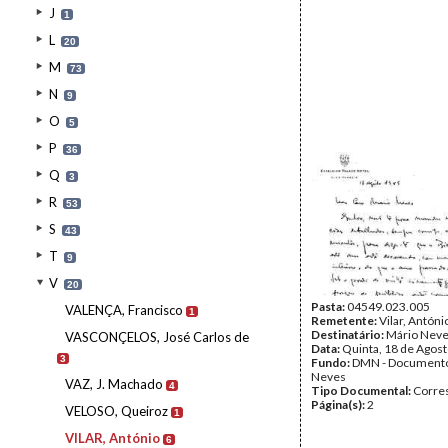
J
1
L
20
M
73
N
9
O
5
P
36
Q
3
R
53
S
43
T
9
V
20
Pasta:
04549.023.005
VALENÇA, Francisco
1
Remetente:
Vilar, Antóni
Destinatário:
Mário Nev
VASCONÇELOS, José Carlos de
Data:
Quinta, 18 de Agos
3
Fundo:
DMN - Documento
Neves
VAZ, J. Machado
4
Tipo Documental:
Corre
Página(s):
2
VELOSO, Queiroz
1
VILAR, António
6