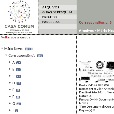
ARQUIVOS
GUIAS DE PESQUISA
PROJETO
PARCERIAS
Correspondência:
6
Arquivos
>
Mário Ne
Voltar aos arquivos
Mário Neves
601
I
Corrrespondência
592
A
37
B
57
C
87
D
29
Pasta:
04549.023.002
Remetente:
Vilar, Antóni
E
11
Destinatário:
Mário Nev
Data:
s.d.
F
46
Fundo:
DMN - Documento
Neves
G
48
Tipo Documental:
Corre
Página(s):
3
I
2