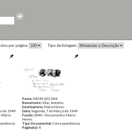
istos por página:
Tipo de listagem:
Pasta:
04549.023.004
Remetente:
Vilar, António
Destinatário:
Mário Neves
ro de 1949
Data:
Segunda, 7 de Março de 1949
 Mário
Fundo:
DMN - Documentos Mário
Neves
pondencia
Tipo Documental:
Correspondencia
Página(s):
4