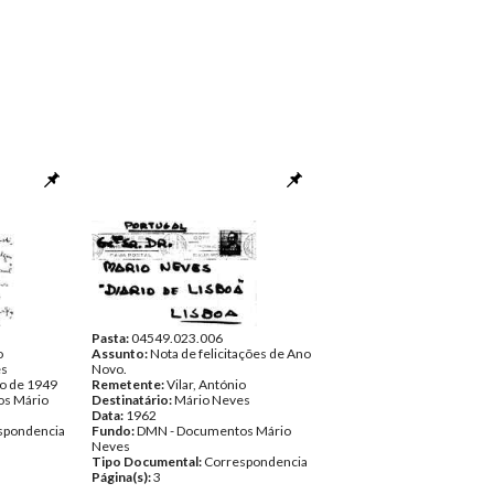
Pasta:
04549.023.006
o
Assunto:
Nota de felicitações de Ano
es
Novo.
to de 1949
Remetente:
Vilar, António
s Mário
Destinatário:
Mário Neves
Data:
1962
spondencia
Fundo:
DMN - Documentos Mário
Neves
Tipo Documental:
Correspondencia
Página(s):
3