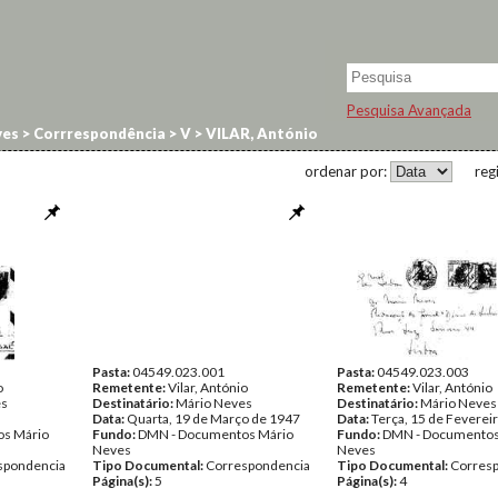
Pesquisa Avançada
ves
>
Corrrespondência
>
V
>
VILAR, António
ordenar por:
reg
Pasta:
04549.023.001
Pasta:
04549.023.003
o
Remetente:
Vilar, António
Remetente:
Vilar, António
es
Destinatário:
Mário Neves
Destinatário:
Mário Neves
Data:
Quarta, 19 de Março de 1947
Data:
Terça, 15 de Feverei
s Mário
Fundo:
DMN - Documentos Mário
Fundo:
DMN - Documentos
Neves
Neves
spondencia
Tipo Documental:
Correspondencia
Tipo Documental:
Corres
Página(s):
5
Página(s):
4