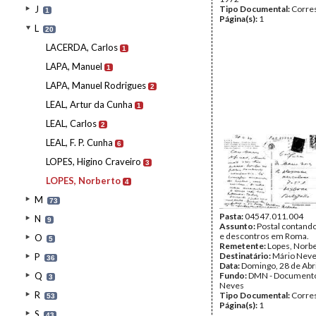
J
Tipo Documental:
Corre
1
Página(s):
1
L
20
LACERDA, Carlos
1
LAPA, Manuel
1
LAPA, Manuel Rodrigues
2
LEAL, Artur da Cunha
1
LEAL, Carlos
2
LEAL, F. P. Cunha
6
LOPES, Higino Craveiro
3
LOPES, Norberto
4
M
73
Pasta:
04547.011.004
N
9
Assunto:
Postal contand
e descontros em Roma.
O
5
Remetente:
Lopes, Norb
Destinatário:
Mário Nev
P
36
Data:
Domingo, 28 de Abr
Q
Fundo:
DMN - Documento
3
Neves
R
Tipo Documental:
Corre
53
Página(s):
1
S
43