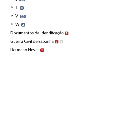
T
9
V
20
W
3
Documentos de Identificação
1
Guerra Civil de Espanha
7
I
Hermano Neves
1