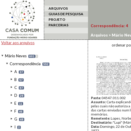
ARQUIVOS
GUIAS DE PESQUISA
PROJETO
PARCERIAS
Correspondência:
4
Arquivos
>
Mário Ne
Voltar aos arquivos
ordenar po
Mário Neves
601
I
Corrrespondência
592
A
37
B
57
C
87
D
29
Pasta:
04547.011.002
Assunto:
Carta explicand
E
11
pelas cuais não autoriza a
das cartas enviadas num l
F
46
memórias.
Remetente:
Lopes, Norb
G
48
Destinatário:
"Lupi" (Már
Data:
Domingo, 22 de Ou
I
2
1972