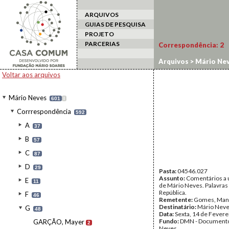
ARQUIVOS
GUIAS DE PESQUISA
PROJETO
PARCERIAS
Correspondência:
2
Arquivos
>
Mário Ne
Voltar aos arquivos
Mário Neves
601
I
Corrrespondência
592
A
37
B
57
C
87
D
29
Pasta:
04546.027
Assunto:
Comentários a 
E
11
de Mário Neves. Palavras
República.
F
46
Remetente:
Gomes, Manu
Destinatário:
Mário Nev
G
48
Data:
Sexta, 14 de Fevere
Fundo:
DMN - Documento
GARÇÃO, Mayer
2
Neves