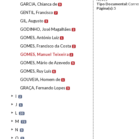
GARCIA, Chianca de
Tipo Documental:
Corre
9
Página(s):
5
GENTIL, Francisco
7
GIL, Augusto
3
GODINHO, José Magalhães
3
GOMES, António Luiz
1
GOMES, Francisco da Costa
2
GOMES, Manuel Teixeira
2
GOMES, Mário de Azevedo
9
GOMES, Ruy Luís
6
GOUVEIA, Homem de
1
GRAÇA, Fernando Lopes
3
I
2
J
1
L
20
M
73
N
9
O
5