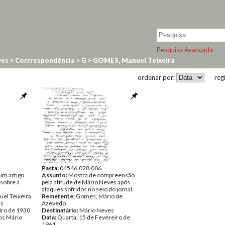
Pesquisa Avançada
ves
>
Corrrespondência
>
G
>
GOMES, Manuel Teixeira
ordenar por:
reg
Pasta:
04546.028.006
um artigo
Assunto:
Mostra de compreensão
 sobre a
pela atitude de Mário Neves após
ataques sofridos no seio do jornal.
el Teixeira
Remetente:
Gomes, Mário de
es
Azevedo
iro de 1930
Destinatário:
Mário Neves
s Mário
Data:
Quarta, 15 de Fevereiro de
1961