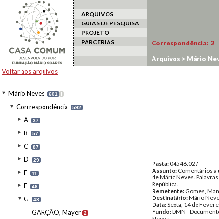
ARQUIVOS
GUIAS DE PESQUISA
PROJETO
PARCERIAS
Correspondência:
2
Arquivos
>
Mário Ne
Voltar aos arquivos
Mário Neves
601
I
Corrrespondência
592
A
37
B
57
C
87
D
29
Pasta:
04546.027
Assunto:
Comentários a 
E
11
de Mário Neves. Palavras
República.
F
46
Remetente:
Gomes, Manu
Destinatário:
Mário Nev
G
48
Data:
Sexta, 14 de Fevere
Fundo:
DMN - Documento
GARÇÃO, Mayer
2
Neves