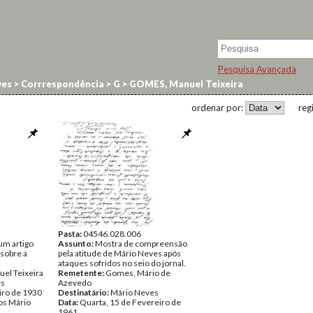
Pesquisa Avançada
ves
>
Corrrespondência
>
G
>
GOMES, Manuel Teixeira
ordenar por:
reg
Pasta:
04546.028.006
um artigo
Assunto:
Mostra de compreensão
 sobre a
pela atitude de Mário Neves após
ataques sofridos no seio do jornal.
el Teixeira
Remetente:
Gomes, Mário de
es
Azevedo
iro de 1930
Destinatário:
Mário Neves
s Mário
Data:
Quarta, 15 de Fevereiro de
1961