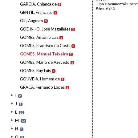
GARCIA, Chianca de
Tipo Documental:
Corre
9
Página(s):
5
GENTIL, Francisco
7
GIL, Augusto
3
GODINHO, José Magalhães
3
GOMES, António Luiz
1
GOMES, Francisco da Costa
2
GOMES, Manuel Teixeira
2
GOMES, Mário de Azevedo
9
GOMES, Ruy Luís
6
GOUVEIA, Homem de
1
GRAÇA, Fernando Lopes
3
I
2
J
1
L
20
M
73
N
9
O
5