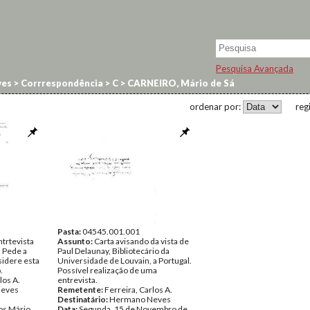
Pesquisa Avançada
ves
>
Corrrespondência
>
C
>
CARNEIRO, Mário de Sá
ordenar por:
reg
Pasta:
04545.001.001
trtevista
Assunto:
Carta avisando da vista de
 Pede a
Paul Delaunay, Bibliotecário da
idere esta
Universidade de Louvain, a Portugal.
.
Possível realização de uma
los A.
entrevista.
eves
Remetente:
Ferreira, Carlos A.
Destinatário:
Hermano Neves
s Mário
Data:
Segunda, 15 de Novembro de