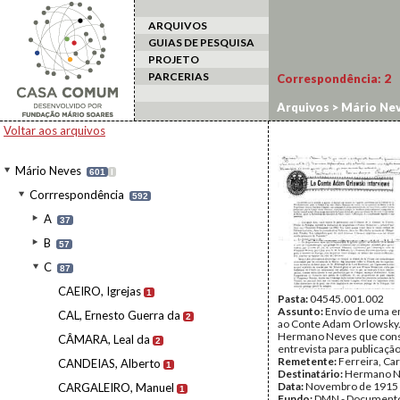
ARQUIVOS
GUIAS DE PESQUISA
PROJETO
PARCERIAS
Correspondência:
2
Arquivos
>
Mário Ne
Voltar aos arquivos
Mário Neves
601
I
Corrrespondência
592
A
37
B
57
C
87
CAEIRO, Igrejas
1
Pasta:
04545.001.002
Assunto:
Envío de uma en
CAL, Ernesto Guerra da
2
ao Conte Adam Orlowsky.
Hermano Neves que cons
CÂMARA, Leal da
2
entrevista para publicação
Remetente:
Ferreira, Car
CANDEIAS, Alberto
1
Destinatário:
Hermano N
Data:
Novembro de 1915
CARGALEIRO, Manuel
1
Fundo:
DMN - Documento