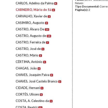
CARLOS, Adelino da Palma
Neves
6
Tipo Documental:
Corre
CARNEIRO, Mário de Sá
Página(s):
2
2
CARVALHO, Xavier de
3
CASIMIRO, Augusto
3
CASTRO, Álvaro De
10
CASTRO, Augusto de
10
CASTRO, Ferreira de
7
CASTRO, José de
1
CASTRO, Mário
2
CÉRTIMA, António
1
CHAGAS, João
4
CHAVES, Joaquim Paiva
2
CHAVES, José Castelo Branco
2
CIDADE, Hernani
1
CORTÊS, Ulisses
5
COSTA, A. Celestino da
1
COSTA, Beatriz
11