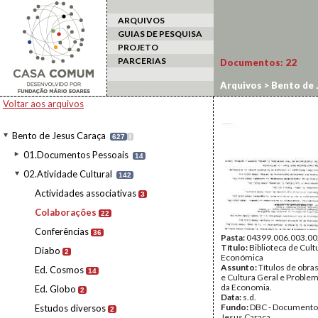
ARQUIVOS
GUIAS DE PESQUISA
PROJETO
PARCERIAS
Documentos:
22
Arquivos
>
Bento de 
Voltar aos arquivos
Bento de Jesus Caraça
627
I
01.Documentos Pessoais
14
02.Atividade Cultural
142
Actividades associativas
3
Colaborações
22
Conferências
36
Pasta:
04399.006.003.00
Título:
Biblioteca de Cult
Diabo
2
Económica
Assunto:
Títulos de obras
Ed. Cosmos
14
e Cultura Geral e Proble
da Economia.
Ed. Globo
2
Data:
s.d.
Fundo:
DBC - Documento
Estudos diversos
2
Jesus Caraça