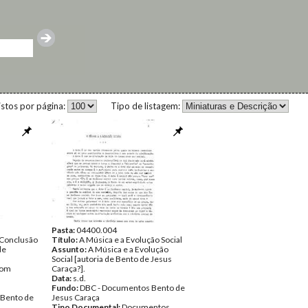
istos por página:
Tipo de listagem:
Pasta:
04400.004
 Conclusão
Título:
A Música e a Evolução Social
de
Assunto:
A Música e a Evolução
Social [autoria de Bento de Jesus
com
Caraça?].
Data:
s.d.
Fundo:
DBC - Documentos Bento de
 Bento de
Jesus Caraça
Tipo Documental:
Documentos