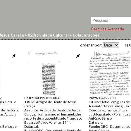
Pesquisa Avançada
Jesus Caraça
>
02.Atividade Cultural
>
Colaborações
ordenar por:
reg
2
Pasta:
04399.011.003
Pasta:
04399.027
ura Geral e
Título:
Artigos de Bento de Jesus
Título:
Notas, em guisa de
Caraça
Assunto:
Notas, em guisa 
 de História
Assunto:
Artigos de Bento de Jesus
Conclusão, manuscrito e
mas Actuais
Caraça: Humanismo e Humanidades;
dactilografado - Polémica 
recorte de artigo intitulado Francisco
António Sérgio
Eduardo Pulido Valente, 1944.
Data:
s.d.
s Bento de
Data:
s.d.
Fundo:
DBC - Documentos
Fundo:
DBC - Documentos Bento de
Jesus Caraça