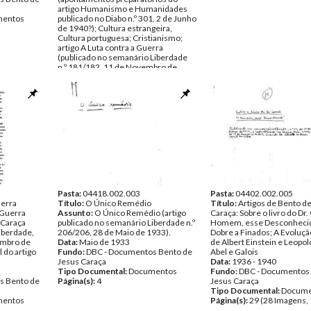
artigo Humanismo e Humanidades
entos
publicado no Diabo n.º 301, 2 de Junho
de 1940?); Cultura estrangeira,
Cultura portuguesa; Cristianismo;
artigo A Luta contra a Guerra
(publicado no semanário Liberdade
n.º 181/182, 11 de Novembro de
1932); abaixo-assinado dirigido ao
Ministro da Instrução; sistema de
educação nacional; filosofia (Thales
de Mileto, Pitágoras, Heraclito,
Parmenides, Zenão, Demócrito,
Empédocles, Sócrates); A Arte e a
Cultura Popular, R. Taghore (listagem
de nomes); Cultura e Emancipação;
Educação Sindical; Sugestões para
um curso sobre o desenvolvimento e
a crise das Ciências Matemáticas;
Ciência, antropomorfismo e luta de
classes; noções fundamentais em
Pasta:
04418.002.003
Pasta:
04402.002.005
uerra
matemática.
Título:
O Único Remédio
Título:
Artigos de Bento d
 Guerra
Data:
Assunto:
s.d.
O Único Remédio (artigo
Caraça: Sobre o livro do Dr.
 Caraça
Fundo:
publicado no semanário Liberdade n.º
DBC - Documentos Bento de
Homem, esse Desconheci
iberdade,
Jesus Caraça
206/206, 28 de Maio de 1933).
Dobre a Finados; A Evolução
vembro de
Tipo Documental:
Data:
Maio de 1933
Documentos
de Albert Einstein e Leopold
 do artigo
Página(s):
Fundo:
DBC - Documentos Bento de
93
Abel e Galois
Jesus Caraça
Data:
1936 - 1940
Tipo Documental:
Documentos
Fundo:
DBC - Documentos
s Bento de
Página(s):
4
Jesus Caraça
Tipo Documental:
Docume
entos
Página(s):
29 (28 Imagens, 