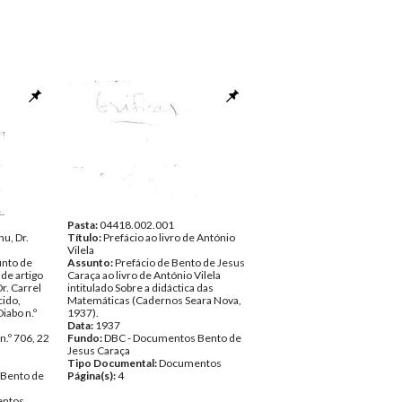
Pasta:
04418.002.001
u, Dr.
Título:
Prefácio ao livro de António
Vilela
unto de
Assunto:
Prefácio de Bento de Jesus
de artigo
Caraça ao livro de António Vilela
Dr. Carrel
intitulado Sobre a didáctica das
ido,
Matemáticas (Cadernos Seara Nova,
iabo n.º
1937).
Data:
1937
n.º 706, 22
Fundo:
DBC - Documentos Bento de
Jesus Caraça
Tipo Documental:
Documentos
 Bento de
Página(s):
4
ntos