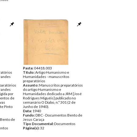
Pasta:
04418.003
atórios
Título:
Artigo Humanismo e
Grandes
Humanidades - manuscritos
preparatórios
aratórios
Assunto:
Manuscritos preparatórios
Grandes
do artigo Humanismo e
gida por
Humanidades dedicado a JRM [José
mentos de
Rodrigues Miguéis] publicado no
ovas
semanário O Diabo, n.º 301 (2 de
ite Pinto
Junho de 1940).
Data:
1940
Fundo:
DBC - Documentos Bento de
 Bento de
Jesus Caraça
Tipo Documental:
Documentos
ntos
Página(s):
32