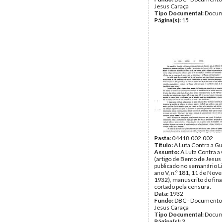
Jesus Caraça
Tipo Documental:
Docum
Página(s):
15
Pasta:
04418.002.002
Título:
A Luta Contra a G
Assunto:
A Luta Contra a
(artigo de Bento de Jesus
publicado no semanário L
ano V, n.º 181, 11 de No
1932), manuscrito do final
cortado pela censura.
Data:
1932
Fundo:
DBC - Documento
Jesus Caraça
Tipo Documental:
Docum
Página(s):
3