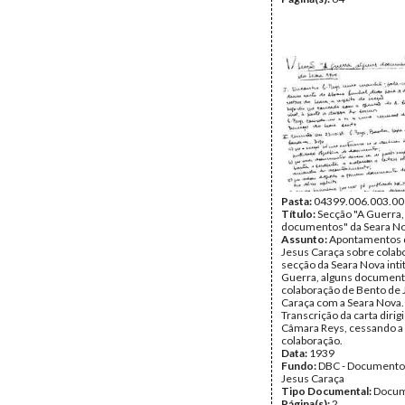
Pasta:
04399.006.003.00
Título:
Secção "A Guerra,
documentos" da Seara N
Assunto:
Apontamentos 
Jesus Caraça sobre colab
secção da Seara Nova inti
Guerra, alguns documento
colaboração de Bento de 
Caraça com a Seara Nova.
Transcrição da carta dirigi
Câmara Reys, cessando a
colaboração.
Data:
1939
Fundo:
DBC - Documento
Jesus Caraça
Tipo Documental:
Docum
Página(s):
2