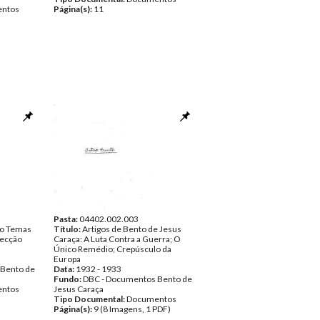
ntos
Página(s):
11
Pasta:
04402.002.003
ão Temas
Título:
Artigos de Bento de Jesus
lecção
Caraça: A Luta Contra a Guerra; O
Único Remédio; Crepúsculo da
Europa
 Bento de
Data:
1932 - 1933
Fundo:
DBC - Documentos Bento de
ntos
Jesus Caraça
Tipo Documental:
Documentos
Página(s):
9 (8 Imagens, 1 PDF)