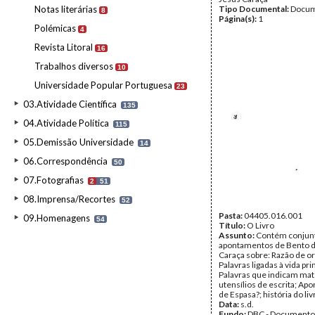
Notas literárias
Tipo Documental:
Docum
8
Página(s):
1
Polémicas
4
Revista Litoral
16
Trabalhos diversos
10
Universidade Popular Portuguesa
23
03.Atividade Científica
135
04.Atividade Política
115
05.Demissão Universidade
14
06.Correspondência
50
07.Fotografias
2
51
08.Imprensa/Recortes
52
Pasta:
04405.016.001
09.Homenagens
54
Título:
O Livro
Assunto:
Contém conjun
apontamentos de Bento d
Caraça sobre: Razão de o
Palavras ligadas à vida pri
Palavras que indicam mat
utensílios de escrita; A
de Espasa?; história do liv
Data:
s.d.
Fundo:
DBC - Documento