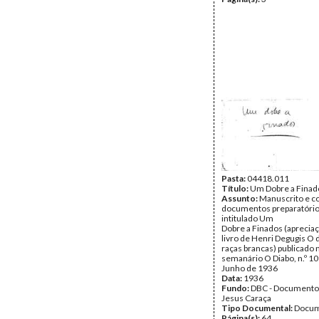
Pasta:
04418.011
Título:
Um Dobre a Finad
Assunto:
Manuscrito e c
documentos preparatório
intitulado Um
Dobre a Finados (apreciaçã
livro de Henri Degugis O 
raças brancas) publicado 
semanário O Diabo, n.º 10
Junho de 1936
Data:
1936
Fundo:
DBC - Documento
Jesus Caraça
Tipo Documental:
Docum
Página(s):
64