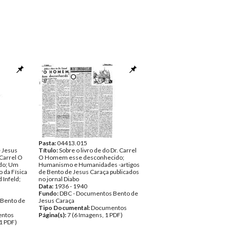
Pasta:
04413.015
e Jesus
Título:
Sobre o livro de do Dr. Carrel
 Carrel O
O Homem esse desconhecido;
do; Um
Humanismo e Humanidades -artigos
 da Física
de Bento de Jesus Caraça publicados
 Infeld;
no jornal Diabo
Data:
1936 - 1940
Fundo:
DBC - Documentos Bento de
 Bento de
Jesus Caraça
Tipo Documental:
Documentos
ntos
Página(s):
7 (6 Imagens, 1 PDF)
1 PDF)