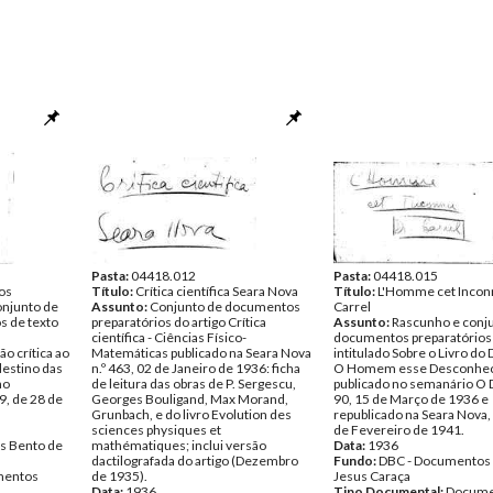
Pasta:
04418.012
Pasta:
04418.015
os
Título:
Crítica científica Seara Nova
Título:
L'Homme cet Inconn
onjunto de
Assunto:
Conjunto de documentos
Carrel
s de texto
preparatórios do artigo Crítica
Assunto:
Rascunho e conj
científica - Ciências Físico-
documentos preparatórios 
o crítica ao
Matemáticas publicado na Seara Nova
intitulado Sobre o Livro do 
destino das
n.º 463, 02 de Janeiro de 1936: ficha
O Homem esse Desconhec
no
de leitura das obras de P. Sergescu,
publicado no semanário O D
9, de 28 de
Georges Bouligand, Max Morand,
90, 15 de Março de 1936 e
Grunbach, e do livro Evolution des
republicado na Seara Nova, 
sciences physiques et
de Fevereiro de 1941.
s Bento de
mathématiques; inclui versão
Data:
1936
dactilografada do artigo (Dezembro
Fundo:
DBC - Documentos
entos
de 1935).
Jesus Caraça
Data:
1936
Tipo Documental:
Docume