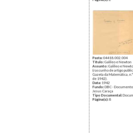
Pasta:
04418.002.004
Título:
Galileo e Newton
Assunto:
Galileo e Newt
(rascunho de artigo publi
Gazeta da Matemática, n.º
de 1942).
Data:
1942
Fundo:
DBC - Documento
Jesus Caraça
Tipo Documental:
Docum
Página(s):
8