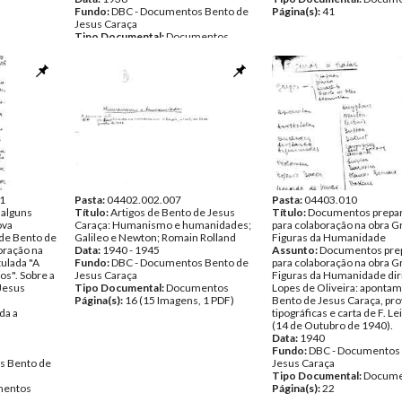
Fundo:
DBC - Documentos Bento de
Página(s):
41
Jesus Caraça
Tipo Documental:
Documentos
Página(s):
14
1
Pasta:
04402.002.007
Pasta:
04403.010
 alguns
Título:
Artigos de Bento de Jesus
Título:
Documentos prepar
ova
Caraça: Humanismo e humanidades;
para colaboração na obra 
de Bento de
Galileo e Newton; Romain Rolland
Figuras da Humanidade
oração na
Data:
1940 - 1945
Assunto:
Documentos prep
tulada "A
Fundo:
DBC - Documentos Bento de
para colaboração na obra 
s". Sobre a
Jesus Caraça
Figuras da Humanidade diri
Jesus
Tipo Documental:
Documentos
Lopes de Oliveira: aponta
Página(s):
16 (15 Imagens, 1 PDF)
Bento de Jesus Caraça, pr
da a
tipográficas e carta de F. Le
(14 de Outubro de 1940).
Data:
1940
Fundo:
DBC - Documentos
s Bento de
Jesus Caraça
Tipo Documental:
Docume
entos
Página(s):
22