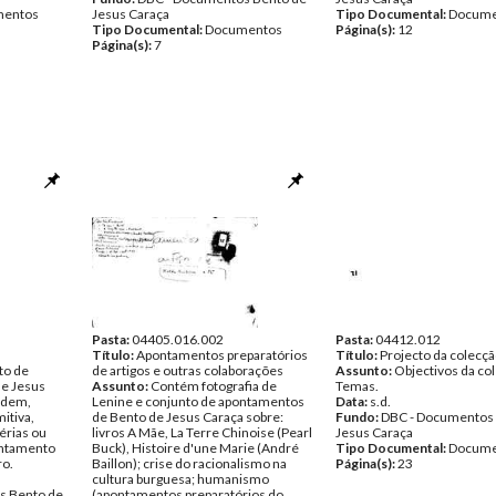
entos
Jesus Caraça
Tipo Documental:
Docume
Tipo Documental:
Documentos
Página(s):
12
Página(s):
7
Pasta:
04405.016.002
Pasta:
04412.012
Título:
Apontamentos preparatórios
Título:
Projecto da colecç
to de
de artigos e outras colaborações
Assunto:
Objectivos da co
e Jesus
Assunto:
Contém fotografia de
Temas.
rdem,
Lenine e conjunto de apontamentos
Data:
s.d.
mitiva,
de Bento de Jesus Caraça sobre:
Fundo:
DBC - Documentos
érias ou
livros A Mãe, La Terre Chinoise (Pearl
Jesus Caraça
pontamento
Buck), Histoire d'une Marie (André
Tipo Documental:
Docume
ro.
Baillon); crise do racionalismo na
Página(s):
23
cultura burguesa; humanismo
s Bento de
(apontamentos preparatórios do