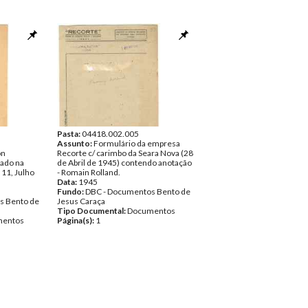
Pasta:
04418.002.005
Assunto:
Formulário da empresa
on
Recorte c/ carimbo da Seara Nova (28
cado na
de Abril de 1945) contendo anotação
 11, Julho
- Romain Rolland.
Data:
1945
Fundo:
DBC - Documentos Bento de
s Bento de
Jesus Caraça
Tipo Documental:
Documentos
entos
Página(s):
1