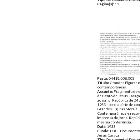
Página(s):
11
Pasta:
04418.008.003
Título:
Grandes Figuras 
contemporâneas
Assunto:
Fragmento de e
de Bento de Jesus Caraç
ao jornal República de 24
1933 sobre a série de co
Grandes Figuras Morais
Contemporâneas e recor
imprensa do jornal Repúbl
mesma conferência.
Data:
1933
Fundo:
DBC - Documento
Jesus Caraça
Tipo Documental:
Docum