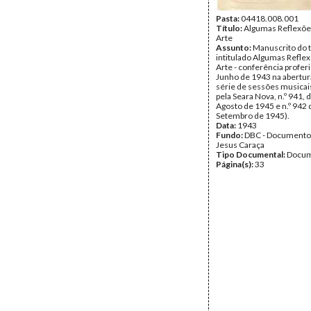
Pasta:
04418.008.001
Título:
Algumas Reflexõe
Arte
Assunto:
Manuscrito do 
intitulado Algumas Refle
Arte - conferência profer
Junho de 1943 na abertu
série de sessões musicais
pela Seara Nova, n.º 941, 
Agosto de 1945 e n.º 942 
Setembro de 1945).
Data:
1943
Fundo:
DBC - Documento
Jesus Caraça
Tipo Documental:
Docum
Página(s):
33