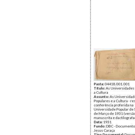
Pasta:
04418.001.001
Título:
As Universidades
a Cultura
Assunto:
As Universidad
Populares e a Cultura - r
conferência proferida na
Universidade Popular de S
de Março de 1931 (versã
manuscrita e dactilografa
Data:
1931
Fundo:
DBC - Documento
Jesus Caraça
Tipo Documental:
Docum