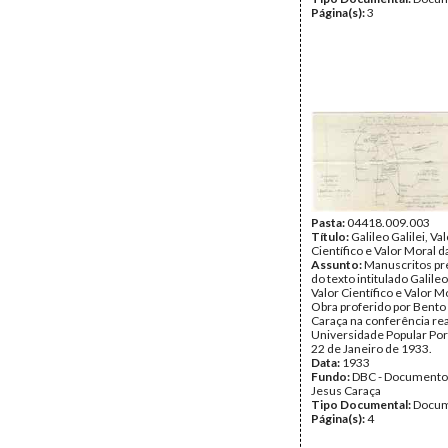
Página(s):
3
Pasta:
04418.009.003
Título:
Galileo Galilei, Va
Científico e Valor Moral 
Assunto:
Manuscritos pr
do texto intitulado Galileo 
Valor Científico e Valor M
Obra proferido por Bento
Caraça na conferência rea
Universidade Popular Po
22 de Janeiro de 1933.
Data:
1933
Fundo:
DBC - Documento
Jesus Caraça
Tipo Documental:
Docum
Página(s):
4