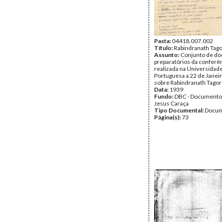
Página(s):
79
Pasta:
04418.007.002
Título:
Rabindranath Tag
Assunto:
Conjunto de d
preparatórios da conferê
realizada na Universidad
Portuguesa a 22 de Janei
sobre Rabindranath Tagor
Data:
1939
Fundo:
DBC - Documento
Jesus Caraça
Tipo Documental:
Docum
Página(s):
73