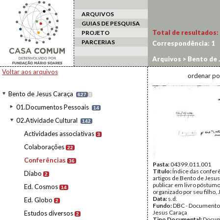
ARQUIVOS
GUIAS DE PESQUISA
Total de resultados:
PROJETO
PARCERIAS
Correspondência:
1
Arquivos
>
Bento de 
Voltar aos arquivos
ordenar po
Bento de Jesus Caraça
627
I
01.Documentos Pessoais
14
02.Atividade Cultural
142
Actividades associativas
3
Colaborações
22
Conferências
36
Pasta:
04399.011.001
Título:
Índice das confer
Diabo
2
artigos de Bento de Jesus
publicar em livro póstumo
Ed. Cosmos
14
organizado por seu filho,
Data:
s.d.
Ed. Globo
2
Fundo:
DBC - Documento
Jesus Caraça
Estudos diversos
2
Tipo Documental:
Docum