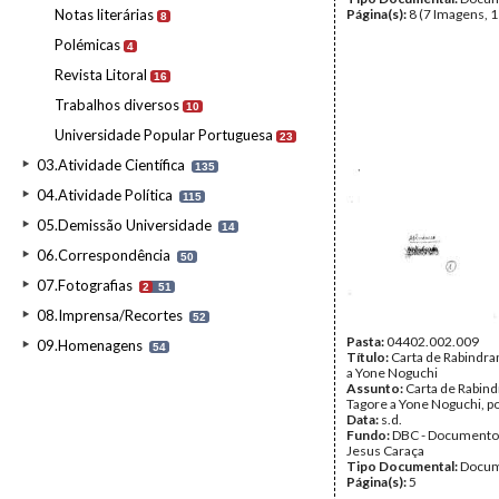
Notas literárias
Página(s):
8 (7 Imagens, 1
8
Polémicas
4
Revista Litoral
16
Trabalhos diversos
10
Universidade Popular Portuguesa
23
03.Atividade Científica
135
04.Atividade Política
115
05.Demissão Universidade
14
06.Correspondência
50
07.Fotografias
2
51
08.Imprensa/Recortes
52
Pasta:
04402.002.009
09.Homenagens
54
Título:
Carta de Rabindra
a Yone Noguchi
Assunto:
Carta de Rabin
Tagore a Yone Noguchi, p
Data:
s.d.
Fundo:
DBC - Documento
Jesus Caraça
Tipo Documental:
Docum
Página(s):
5