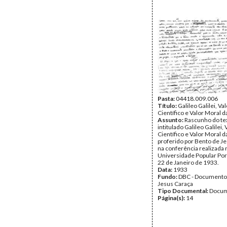
Pasta:
04418.009.006
Título:
Galileo Galilei, Va
Científico e Valor Moral 
Assunto:
Rascunho do te
intitulado Galileo Galilei, 
Científico e Valor Moral 
proferido por Bento de J
na conferência realizada 
Universidade Popular Po
22 de Janeiro de 1933.
Data:
1933
Fundo:
DBC - Documento
Jesus Caraça
Tipo Documental:
Docum
Página(s):
14