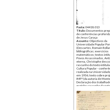
Pasta:
04418.013
Título:
Documentos prepa
de conferências proferid
de Jesus Caraça
Assunto:
Objectivos da
Universidade Popular Po
(Descartes, Romain Rollan
bibliográficas; exercícios
matemáticos; textos inti
Povos Assassinados, Ant
eterna, Christophe desco
rascunho do texto intitula
Cultura Popular - conferê
realizada na Universidad
em 1936; texto sobre pro
IMP? (da autoria de Montei
Declaração dos trabalhad
espírito; rascunho da nota
ao livro A Cultura Integral
Indivíduo; O problema do
maquinismo.
Data:
1936
Fundo:
DBC - Documento
Jesus Caraça
Tipo Documental:
Docum