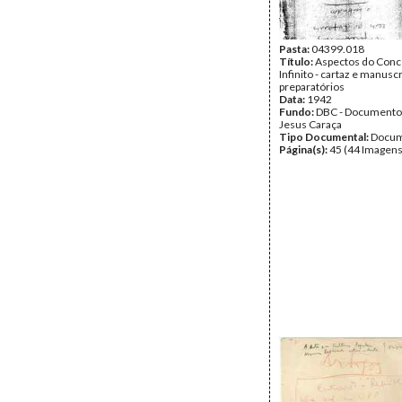
Pasta:
04399.018
Título:
Aspectos do Conc
Infinito - cartaz e manusc
preparatórios
Data:
1942
Fundo:
DBC - Documento
Jesus Caraça
Tipo Documental:
Docum
Página(s):
45 (44 Imagens