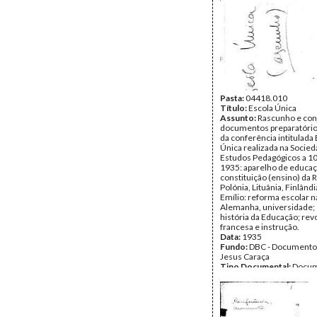
Pasta:
04418.010
Título:
Escola Única
Assunto:
Rascunho e con
documentos preparatório
da conferência intitulada
Única realizada na Socie
Estudos Pedagógicos a 10 
1935: aparelho de educaçã
constituição (ensino) da
Polónia, Lituânia, Finlândi
Emílio: reforma escolar n
Alemanha, universidade; 
história da Educação; rev
francesa e instrução.
Data:
1935
Fundo:
DBC - Documento
Jesus Caraça
Tipo Documental:
Docum
Página(s):
114