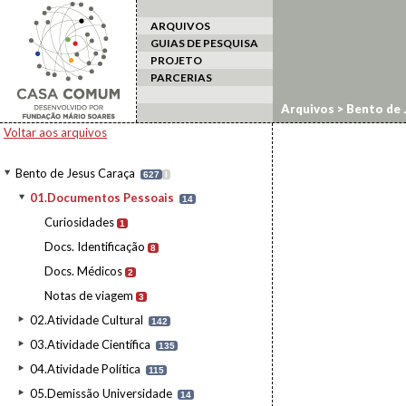
ARQUIVOS
GUIAS DE PESQUISA
PROJETO
PARCERIAS
Arquivos
>
Bento de 
Voltar aos arquivos
Bento de Jesus Caraça
627
I
01.Documentos Pessoais
14
Curiosidades
1
Docs. Identificação
8
Docs. Médicos
2
Notas de viagem
3
02.Atividade Cultural
142
03.Atividade Científica
135
04.Atividade Política
115
05.Demissão Universidade
14