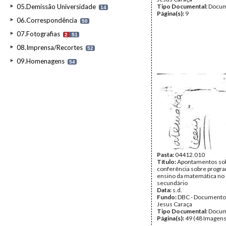
05.Demissão Universidade
Tipo Documental:
Docum
14
Página(s):
9
06.Correspondência
50
07.Fotografias
2
51
08.Imprensa/Recortes
52
09.Homenagens
54
Pasta:
04412.010
Título:
Apontamentos so
conferência sobre progr
ensino da matemática no
secundário
Data:
s.d.
Fundo:
DBC - Documento
Jesus Caraça
Tipo Documental:
Docum
Página(s):
49 (48 Imagens