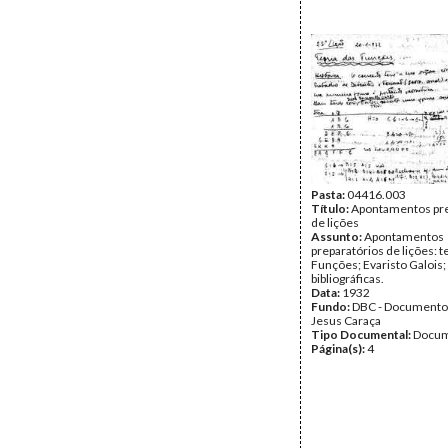
Pasta:
04416.003
Título:
Apontamentos pre
de lições
Assunto:
Apontamentos
preparatórios de lições: t
Funções; Evaristo Galois;
bibliográficas.
Data:
1932
Fundo:
DBC - Documento
Jesus Caraça
Tipo Documental:
Docum
Página(s):
4