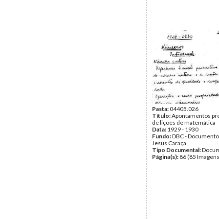
Pasta:
04405.026
Título:
Apontamentos pre
de lições de matemática
Data:
1929 - 1930
Fundo:
DBC - Documento
Jesus Caraça
Tipo Documental:
Docum
Página(s):
86 (85 Imagens