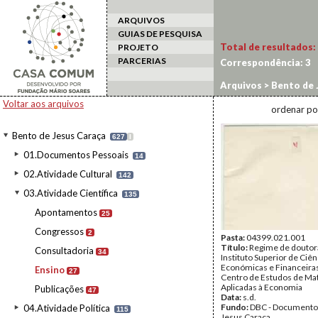
ARQUIVOS
GUIAS DE PESQUISA
Total de resultados:
PROJETO
PARCERIAS
Correspondência:
3
Arquivos
>
Bento de 
Voltar aos arquivos
ordenar po
Bento de Jesus Caraça
627
I
01.Documentos Pessoais
14
02.Atividade Cultural
142
03.Atividade Científica
135
Apontamentos
25
Congressos
2
Pasta:
04399.021.001
Título:
Regime de douto
Consultadoria
34
Instituto Superior de Ciên
Económicas e Financeiras
Ensino
27
Centro de Estudos de Ma
Aplicadas à Economia
Publicações
47
Data:
s.d.
Fundo:
DBC - Documento
04.Atividade Política
115
Jesus Caraça