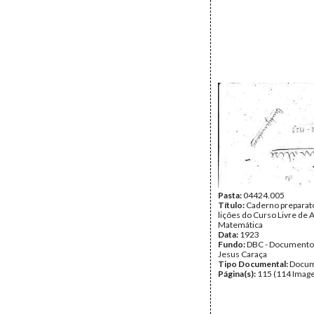
Pasta:
04424.005
Título:
Caderno preparat
lições do Curso Livre de 
Matemática
Data:
1923
Fundo:
DBC - Documento
Jesus Caraça
Tipo Documental:
Docum
Página(s):
115 (114 Image