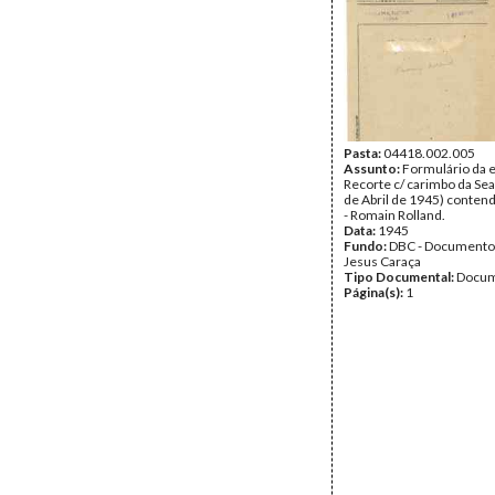
Pasta:
04418.002.005
Assunto:
Formulário da 
Recorte c/ carimbo da Se
de Abril de 1945) conten
- Romain Rolland.
Data:
1945
Fundo:
DBC - Documento
Jesus Caraça
Tipo Documental:
Docum
Página(s):
1