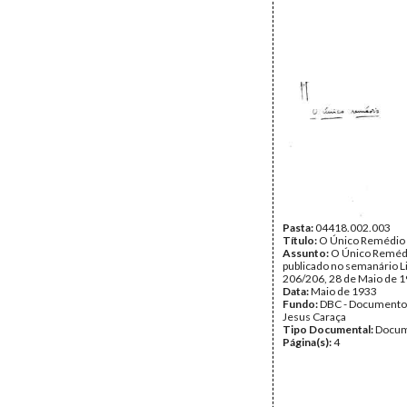
Pasta:
04418.002.003
Título:
O Único Remédio
Assunto:
O Único Remédi
publicado no semanário L
206/206, 28 de Maio de 1
Data:
Maio de 1933
Fundo:
DBC - Documento
Jesus Caraça
Tipo Documental:
Docum
Página(s):
4