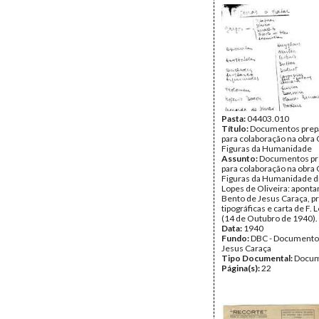
Pasta:
04403.010
Título:
Documentos prepa
para colaboração na obra
Figuras da Humanidade
Assunto:
Documentos pr
para colaboração na obra
Figuras da Humanidade di
Lopes de Oliveira: apont
Bento de Jesus Caraça, p
tipográficas e carta de F. 
(14 de Outubro de 1940).
Data:
1940
Fundo:
DBC - Documento
Jesus Caraça
Tipo Documental:
Docum
Página(s):
22