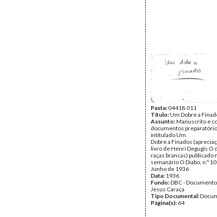
Pasta:
04418.011
Título:
Um Dobre a Finad
Assunto:
Manuscrito e c
documentos preparatório
intitulado Um
Dobre a Finados (apreciaçã
livro de Henri Degugis O 
raças brancas) publicado 
semanário O Diabo, n.º 10
Junho de 1936
Data:
1936
Fundo:
DBC - Documento
Jesus Caraça
Tipo Documental:
Docum
Página(s):
64