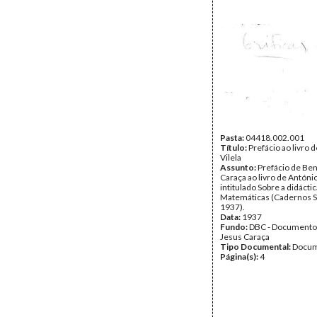
Pasta:
04418.002.001
Título:
Prefácio ao livro 
Vilela
Assunto:
Prefácio de Ben
Caraça ao livro de António
intitulado Sobre a didácti
Matemáticas (Cadernos S
1937).
Data:
1937
Fundo:
DBC - Documento
Jesus Caraça
Tipo Documental:
Docum
Página(s):
4