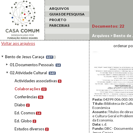
ARQUIVOS
GUIAS DE PESQUISA
PROJETO
PARCERIAS
Documentos:
22
Arquivos
>
Bento de 
Voltar aos arquivos
ordenar po
Bento de Jesus Caraça
627
I
01.Documentos Pessoais
14
02.Atividade Cultural
142
Actividades associativas
3
Colaborações
22
Conferências
36
Pasta:
04399.006.003.00
Título:
Biblioteca de Cult
Diabo
2
Económica
Assunto:
Títulos de obras
Ed. Cosmos
14
e Cultura Geral e Proble
da Economia.
Ed. Globo
2
Data:
s.d.
Fundo:
DBC - Documento
Estudos diversos
2
Jesus Caraça