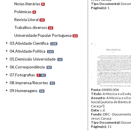
Notas literárias
Tipo Documental:
Docum
8
Página(s):
1
Polémicas
4
Revista Litoral
16
Trabalhos diversos
10
Universidade Popular Portuguesa
23
03.Atividade Científica
135
04.Atividade Política
115
05.Demissão Universidade
14
06.Correspondência
50
07.Fotografias
2
51
08.Imprensa/Recortes
52
Pasta:
04400.004
09.Homenagens
54
Título:
A Música e a Evolu
Assunto:
A Música e a Ev
Social [autoria de Bento 
Caraça?].
Data:
s.d.
Fundo:
DBC - Documento
Jesus Caraça
Tipo Documental:
Docum
Página(s):
11