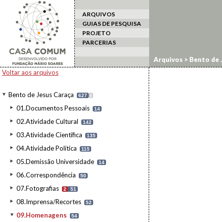
ARQUIVOS
GUIAS DE PESQUISA
PROJETO
PARCERIAS
Arquivos
>
Bento de 
Voltar aos arquivos
Bento de Jesus Caraça
627
I
01.Documentos Pessoais
14
02.Atividade Cultural
142
03.Atividade Científica
135
04.Atividade Política
115
05.Demissão Universidade
14
06.Correspondência
50
07.Fotografias
2
51
08.Imprensa/Recortes
52
09.Homenagens
54