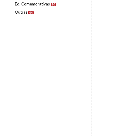
Ed. Comemorativas
10
Outras
44