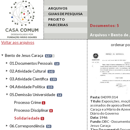
ARQUIVOS
GUIAS DE PESQUISA
PROJETO
PARCERIAS
Documentos:
5
Arquivos
>
Bento de 
Voltar aos arquivos
ordenar po
Bento de Jesus Caraça
627
I
01.Documentos Pessoais
14
02.Atividade Cultural
142
03.Atividade Científica
135
04.Atividade Política
115
05.Demissão Universidade
14
Pasta:
04399.014
Título:
Exposições, moçõ
Processo Crime
1
assinados de apoio a Ben
Caraça e a Mário de Aze
Processo Disciplinar
8
Diário do Governo
Data:
1946
Solidariedade
5
Fundo:
DBC - Documento
Jesus Caraça
06.Correspondência
50
Tipo Documental:
Docum