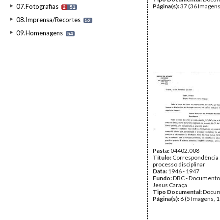
07.Fotografias
Página(s):
37 (36 Imagens
2
51
08.Imprensa/Recortes
52
09.Homenagens
54
Pasta:
04402.008
Título:
Correspondência 
processo disciplinar
Data:
1946 - 1947
Fundo:
DBC - Documento
Jesus Caraça
Tipo Documental:
Docum
Página(s):
6 (5 Imagens, 1