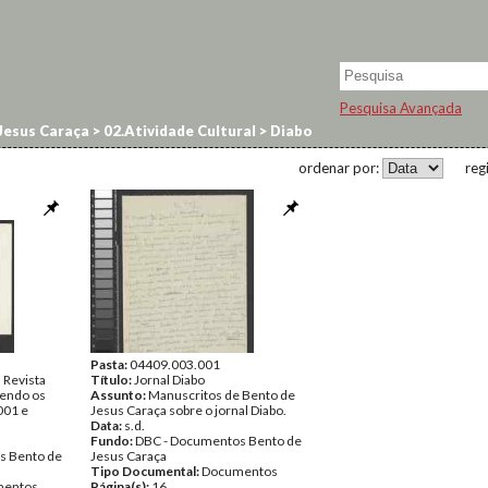
Pesquisa Avançada
Jesus Caraça
>
02.Atividade Cultural
>
Diabo
ordenar por:
reg
Pasta:
04409.003.001
 Revista
Título:
Jornal Diabo
ntendo os
Assunto:
Manuscritos de Bento de
001 e
Jesus Caraça sobre o jornal Diabo.
Data:
s.d.
Fundo:
DBC - Documentos Bento de
s Bento de
Jesus Caraça
Tipo Documental:
Documentos
entos
Página(s):
16