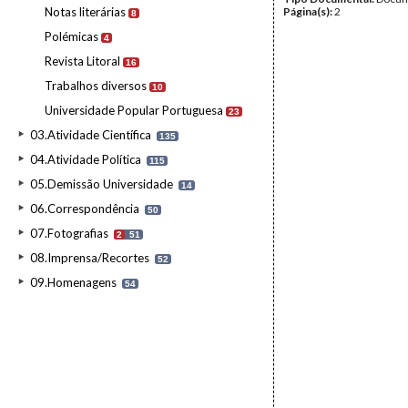
Notas literárias
Página(s):
2
8
Polémicas
4
Revista Litoral
16
Trabalhos diversos
10
Universidade Popular Portuguesa
23
03.Atividade Científica
135
04.Atividade Política
115
05.Demissão Universidade
14
06.Correspondência
50
07.Fotografias
2
51
08.Imprensa/Recortes
52
09.Homenagens
54