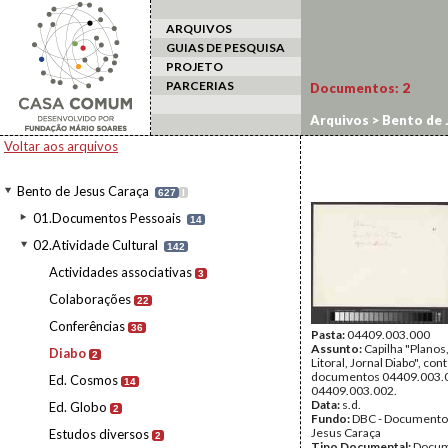
ARQUIVOS
GUIAS DE PESQUISA
PROJETO
PARCERIAS
Documentos:
2
Arquivos
>
Bento de 
Voltar aos arquivos
Bento de Jesus Caraça
627
I
01.Documentos Pessoais
14
02.Atividade Cultural
142
Actividades associativas
3
Colaborações
22
Conferências
36
Pasta:
04409.003.000
Assunto:
Capilha "Planos,
Diabo
2
Litoral, Jornal Diabo", co
documentos 04409.003.
Ed. Cosmos
14
04409.003.002.
Data:
s.d.
Ed. Globo
2
Fundo:
DBC - Documento
Jesus Caraça
Estudos diversos
2
Tipo Documental:
Docum