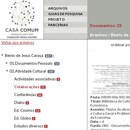
ARQUIVOS
GUIAS DE PESQUISA
PROJETO
PARCERIAS
Documentos:
22
Arquivos
>
Bento de 
Voltar aos arquivos
ordenar po
Bento de Jesus Caraça
627
I
01.Documentos Pessoais
14
02.Atividade Cultural
142
Actividades associativas
3
Colaborações
22
Conferências
36
Pasta:
04399.006.003.00
Título:
Biblioteca de Cult
Diabo
2
Económica
Assunto:
Títulos de obras
Ed. Cosmos
14
e Cultura Geral e Proble
da Economia.
Ed. Globo
2
Data:
s.d.
Fundo:
DBC - Documento
Estudos diversos
2
Jesus Caraça