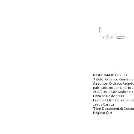
Pasta:
04418.002.003
Título:
O Único Remédio
Assunto:
O Único Remédi
publicado no semanário L
206/206, 28 de Maio de 1
Data:
Maio de 1933
Fundo:
DBC - Documento
Jesus Caraça
Tipo Documental:
Docum
Página(s):
4