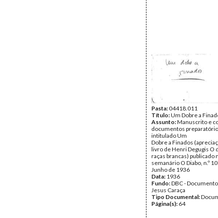
Pasta:
04418.011
Título:
Um Dobre a Finad
Assunto:
Manuscrito e c
documentos preparatório
intitulado Um
Dobre a Finados (apreciaçã
livro de Henri Degugis O 
raças brancas) publicado 
semanário O Diabo, n.º 10
Junho de 1936
Data:
1936
Fundo:
DBC - Documento
Jesus Caraça
Tipo Documental:
Docum
Página(s):
64