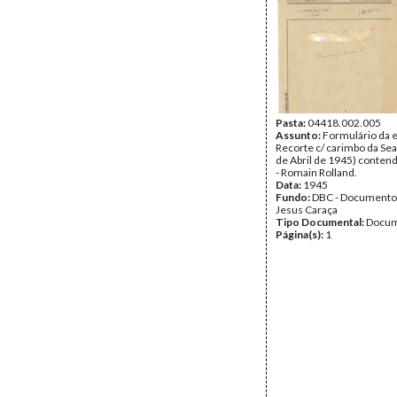
Pasta:
04418.002.005
Assunto:
Formulário da 
Recorte c/ carimbo da Se
de Abril de 1945) conten
- Romain Rolland.
Data:
1945
Fundo:
DBC - Documento
Jesus Caraça
Tipo Documental:
Docum
Página(s):
1