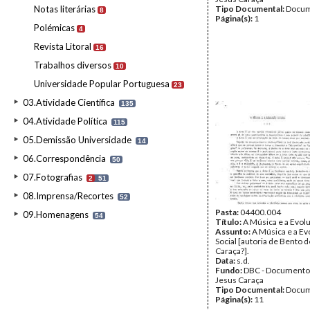
Notas literárias
Tipo Documental:
Docum
8
Página(s):
1
Polémicas
4
Revista Litoral
16
Trabalhos diversos
10
Universidade Popular Portuguesa
23
03.Atividade Científica
135
04.Atividade Política
115
05.Demissão Universidade
14
06.Correspondência
50
07.Fotografias
2
51
08.Imprensa/Recortes
52
Pasta:
04400.004
09.Homenagens
54
Título:
A Música e a Evolu
Assunto:
A Música e a Ev
Social [autoria de Bento 
Caraça?].
Data:
s.d.
Fundo:
DBC - Documento
Jesus Caraça
Tipo Documental:
Docum
Página(s):
11