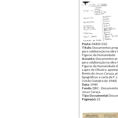
Pasta:
04403.010
Título:
Documentos prepa
para colaboração na obra
Figuras da Humanidade
Assunto:
Documentos pr
para colaboração na obra
Figuras da Humanidade di
Lopes de Oliveira: apont
Bento de Jesus Caraça, p
tipográficas e carta de F. 
(14 de Outubro de 1940).
Data:
1940
Fundo:
DBC - Documento
Jesus Caraça
Tipo Documental:
Docum
Página(s):
22