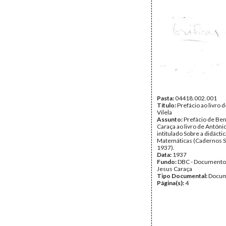
Pasta:
04418.002.001
Título:
Prefácio ao livro 
Vilela
Assunto:
Prefácio de Ben
Caraça ao livro de António
intitulado Sobre a didácti
Matemáticas (Cadernos S
1937).
Data:
1937
Fundo:
DBC - Documento
Jesus Caraça
Tipo Documental:
Docum
Página(s):
4