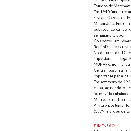
Universidade Popular
Estudos de Matemátic
Em 1940 fundou, com 
revista Gazeta de 
Matemática. Entre 194
publicou cerca de 
semanário Globo.
Colaborou em diver
República, e nas revis
No decurso da II Gue
impulsionou a Liga
MUNAF e, no final da 
Central assumiu a
importante papel na l
Em setembro de 1946,
culpa, acusando-o de
foi movido culminou 
Morreu em Lisboa, a 
A título póstumo, f
(1979) e o grau de G
DIMENSÃO