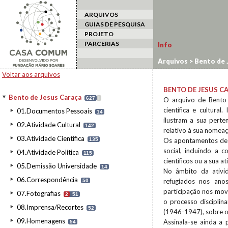
ARQUIVOS
GUIAS DE PESQUISA
PROJETO
PARCERIAS
Info
Arquivos
>
Bento de 
Voltar aos arquivos
BENTO DE JESUS C
Bento de Jesus Caraça
627
I
O arquivo de Bento d
científica e cultural
01.Documentos Pessoais
14
ilustram a sua perte
02.Atividade Cultural
142
relativo à sua nomeaç
03.Atividade Científica
135
Os apontamentos de B
social, incluindo a 
04.Atividade Política
115
científicos ou a sua a
05.Demissão Universidade
14
No âmbito da ativid
06.Correspondência
refugiados nos ano
50
participação nos mo
07.Fotografias
2
51
o processo disciplin
08.Imprensa/Recortes
52
(1946-1947), sobre o
09.Homenagens
Assinala-se ainda a
54