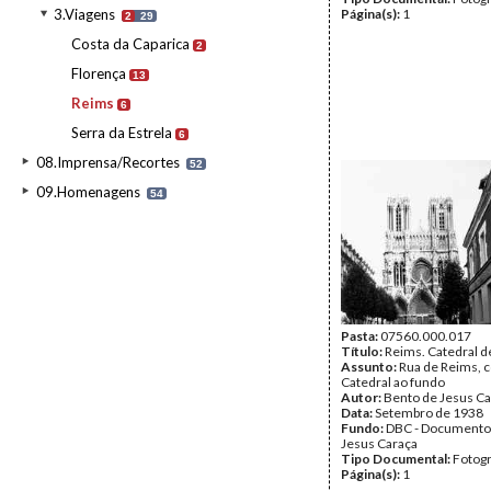
3.Viagens
Página(s):
1
2
29
Costa da Caparica
2
Florença
13
Reims
6
Serra da Estrela
6
08.Imprensa/Recortes
52
09.Homenagens
54
Pasta:
07560.000.017
Título:
Reims. Catedral 
Assunto:
Rua de Reims, 
Catedral ao fundo
Autor:
Bento de Jesus Ca
Data:
Setembro de 1938
Fundo:
DBC - Documento
Jesus Caraça
Tipo Documental:
Fotogr
Página(s):
1