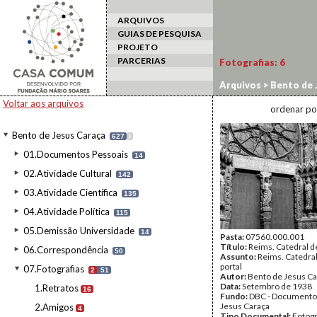
ARQUIVOS
GUIAS DE PESQUISA
PROJETO
PARCERIAS
Fotografias:
6
Arquivos
>
Bento de 
Voltar aos arquivos
ordenar po
Bento de Jesus Caraça
627
I
01.Documentos Pessoais
14
02.Atividade Cultural
142
03.Atividade Científica
135
04.Atividade Política
115
05.Demissão Universidade
14
Pasta:
07560.000.001
Título:
Reims. Catedral 
06.Correspondência
50
Assunto:
Reims. Catedral
portal
07.Fotografias
2
51
Autor:
Bento de Jesus Ca
Data:
Setembro de 1938
1.Retratos
16
Fundo:
DBC - Documento
Jesus Caraça
2.Amigos
4
Tipo Documental:
Fotogr