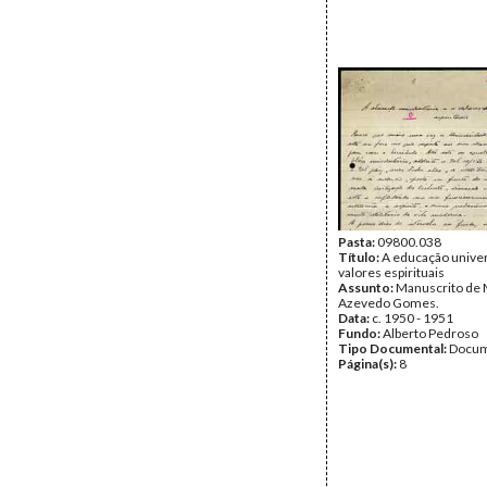
Pasta:
09800.038
Título:
A educação univers
valores espirituais
Assunto:
Manuscrito de 
Azevedo Gomes.
Data:
c. 1950 - 1951
Fundo:
Alberto Pedroso
Tipo Documental:
Docum
Página(s):
8