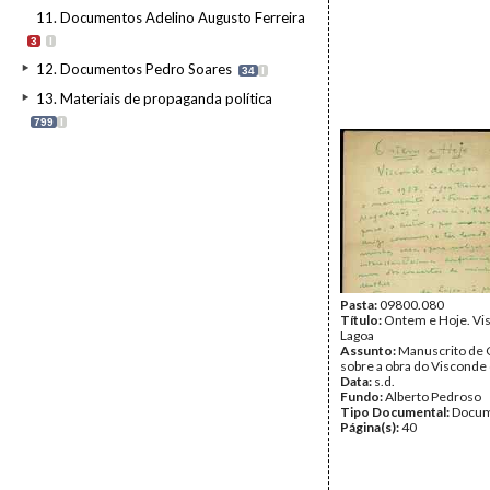
11. Documentos Adelino Augusto Ferreira
3
I
12. Documentos Pedro Soares
34
I
13. Materiais de propaganda política
799
I
Pasta:
09800.080
Título:
Ontem e Hoje. Vi
Lagoa
Assunto:
Manuscrito de 
sobre a obra do Visconde 
Data:
s.d.
Fundo:
Alberto Pedroso
Tipo Documental:
Docum
Página(s):
40