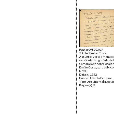
Pasta:
09800.017
Título:
Emílio Costa
Assunto:
Versão manuscr
versão dactilografada de 
Câmara Reis sobre o fale
Emílio Costa, para publica
Nova.
Data:
c. 1952
Fundo:
Alberto Pedroso
Tipo Documental:
Docum
Página(s):
3