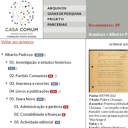
ARQUIVOS
GUIAS DE PESQUISA
PROJETO
PARCERIAS
Documentos:
29
Arquivos
>
Alberto P
Voltar aos arquivos
ordenar po
Alberto Pedroso
3816
I
01. Investigação e estudos históricos
141
I
02. Partido Comunista
26
I
03. Imprensa e recortes
803
I
04. Livros e publicações
161
I
Pasta:
09799.032
05. Seara Nova
Título:
Pobre Choupo...
695
I
Assunto:
Poema intitula
01. Administração e gerência
24
Choupo..." assinado sob
Rondel, com indicação de 
02. Contabilidade e finanças
8
em livro em preparação in
"Rio Negro".
03. Actividade editorial
39
Data:
s.d.
Fundo:
Alberto Pedroso