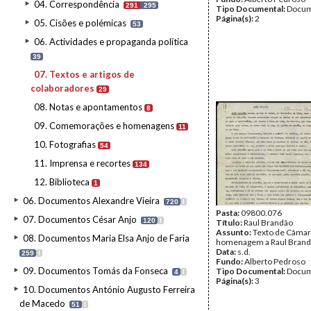
04. Correspondência
291
295
Tipo Documental:
Docum
Página(s):
2
05. Cisões e polémicas
53
06. Actividades e propaganda política
39
07. Textos e artigos de
colaboradores
29
08. Notas e apontamentos
8
09. Comemorações e homenagens
11
10. Fotografias
54
11. Imprensa e recortes
134
12. Biblioteca
1
06. Documentos Alexandre Vieira
720
I
Pasta:
09800.076
07. Documentos César Anjo
120
I
Título:
Raul Brandão
Assunto:
Texto de Câmar
08. Documentos Maria Elsa Anjo de Faria
homenagem a Raul Brand
Data:
s.d.
259
I
Fundo:
Alberto Pedroso
09. Documentos Tomás da Fonseca
Tipo Documental:
Docum
4
I
Página(s):
3
10. Documentos António Augusto Ferreira
de Macedo
51
I