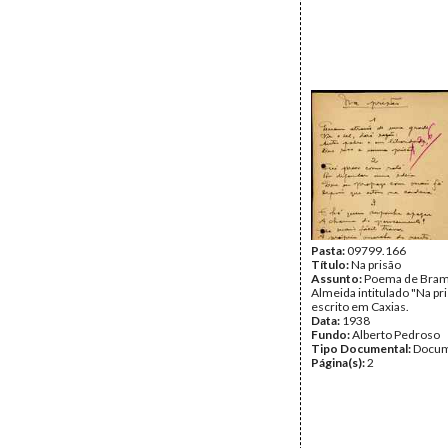
Pasta:
09799.166
Título:
Na prisão
Assunto:
Poema de Bram
Almeida intitulado "Na pri
escrito em Caxias.
Data:
1938
Fundo:
Alberto Pedroso
Tipo Documental:
Docum
Página(s):
2