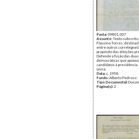
Pasta:
09801.007
Assunto:
Texto subscrito
Flausino Torres, destinado
entre outros correlegioná
propósito das eleições pr
Defende a fusão das duas
democráticas que apoiav
candidatos à presidência
única.
Data:
c. 1958
Fundo:
Alberto Pedroso
Tipo Documental:
Docum
Página(s):
2