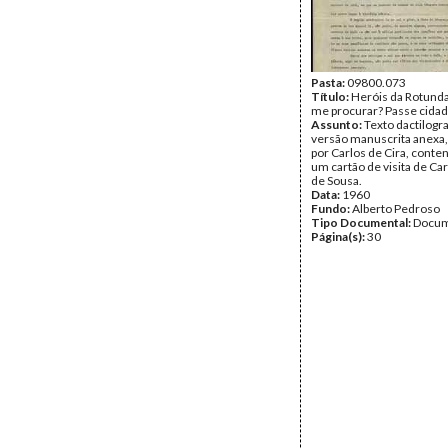
Pasta:
09800.073
Título:
Heróis da Rotund
me procurar? Passe cidad
Assunto:
Texto dactilog
versão manuscrita anexa,
por Carlos de Cira, conte
um cartão de visita de Ca
de Sousa.
Data:
1960
Fundo:
Alberto Pedroso
Tipo Documental:
Docum
Página(s):
30