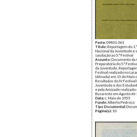
Pasta:
09801.061
Título:
Reportagem do 1.º
Nacional da Juventude e 
saudação ao 5.º Festival
Assunto:
Documento da 
Preparatória do 5.º Festiv
da Juventude. Reportagem
Festival realizado no Lara
(Almada) em 15 de Maio 
Resultados do IV Festival
Juventude e dos Estudant
e pela Amizade realizado
Bucareste em Agosto de 
Data:
c. Maio de 1955
Fundo:
Alberto Pedroso
Tipo Documental:
Docum
Página(s):
10